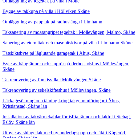
Omläggning av tegeltak på villa i Mölle
Bygge av takkupa på villa i Höllviken Skåne
Omläggning av papptak på radhuslänga i Limhamn
Taksanering av mossangripet tegeltak i Möllevången, Malmö, Skåne
Sanering av eternittak och masonitskivor på villa i Limhamn Skåne
Tätskiktsbyte på låglutande garagetak i Åhus, Skåne
Byte av hängrännor och stuprör på flerbostadshus i Möllevången,
Skåne
Takrenovering av funkisvilla i Möllevången Skåne
Takrenovering av sekelskifteshus i Möllevången, Skåne
Läckagesökning och tätning kring takgenomföringar i Åhus,
Kristianstad, Skåne län
Installation av takvärmekablar för isfria rännor och takfot i Stehag,
Eslöv, Skåne län
Utbyte av shingeltak med ny underlagspapp och läkt i Kågeröd,