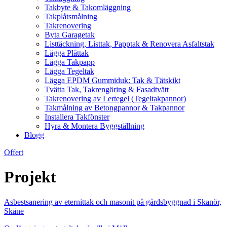
Takbyte & Takomläggning
Takplåtsmålning
Takrenovering
Byta Garagetak
Listtäckning, Listtak, Papptak & Renovera Asfaltstak
Lägga Plåttak
Lägga Takpapp
Lägga Tegeltak
Lägga EPDM Gummiduk: Tak & Tätskikt
Tvätta Tak, Takrengöring & Fasadtvätt
Takrenovering av Lertegel (Tegeltakpannor)
Takmålning av Betongpannor & Takpannor
Installera Takfönster
Hyra & Montera Byggställning
Blogg
Offert
Projekt
Asbestsanering av eternittak och masonit på gårdsbyggnad i Skanör,
Skåne