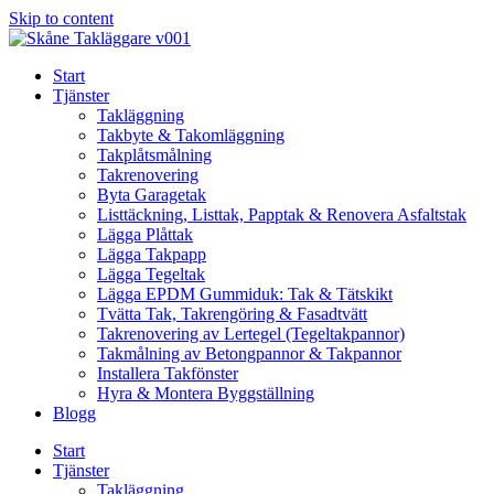
Skip to content
Start
Tjänster
Takläggning
Takbyte & Takomläggning
Takplåtsmålning
Takrenovering
Byta Garagetak
Listtäckning, Listtak, Papptak & Renovera Asfaltstak
Lägga Plåttak
Lägga Takpapp
Lägga Tegeltak
Lägga EPDM Gummiduk: Tak & Tätskikt
Tvätta Tak, Takrengöring & Fasadtvätt
Takrenovering av Lertegel (Tegeltakpannor)
Takmålning av Betongpannor & Takpannor
Installera Takfönster
Hyra & Montera Byggställning
Blogg
Start
Tjänster
Takläggning