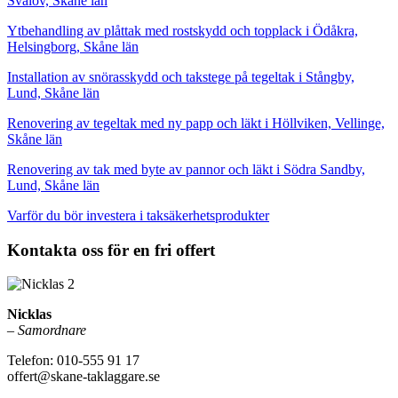
Svalöv, Skåne län
Ytbehandling av plåttak med rostskydd och topplack i Ödåkra,
Helsingborg, Skåne län
Installation av snörasskydd och takstege på tegeltak i Stångby,
Lund, Skåne län
Renovering av tegeltak med ny papp och läkt i Höllviken, Vellinge,
Skåne län
Renovering av tak med byte av pannor och läkt i Södra Sandby,
Lund, Skåne län
Varför du bör investera i taksäkerhetsprodukter
Kontakta oss för en fri offert
Nicklas
–
Samordnare
Telefon: 010-555 91 17
offert@skane-taklaggare.se