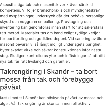
Asbesthaltiga tak och masonitskivor kräver särskild
kompetens. Vi följer branschpraxis och myndighetskrav
med avspärrningar, undertryck där det behövs, personliga
skydd och noggrann emballering. Provtagning och
inventering kan genomföras innan start för att säkerställa
rätt metod. Materialet tas om hand enligt tydliga kedjor
för bortforsling och godkänd deponi. Vid sanering av äldre
masonit bevarar vi så långt möjligt underlagets bärighet,
byter skadat virke och säkrar konstruktionen inför nästa
steg. Slutligen kontrolleras ytor och infästningar så att ditt
nya tak får rätt livslängd och garantier.
Takrengöring i Skanör – ta bort
mossa från tak och förebygga
påväxt
Kustklimatet i Skanör kan påskynda påväxt av mossa och
alger. Vår takrengöring är skonsam men effektiv: vi