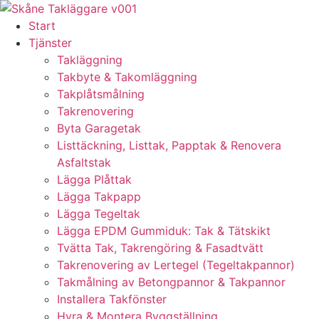
Skip
to
Start
content
Tjänster
Takläggning
Takbyte & Takomläggning
Takplåtsmålning
Takrenovering
Byta Garagetak
Listtäckning, Listtak, Papptak & Renovera
Asfaltstak
Lägga Plåttak
Lägga Takpapp
Lägga Tegeltak
Lägga EPDM Gummiduk: Tak & Tätskikt
Tvätta Tak, Takrengöring & Fasadtvätt
Takrenovering av Lertegel (Tegeltakpannor)
Takmålning av Betongpannor & Takpannor
Installera Takfönster
Hyra & Montera Byggställning