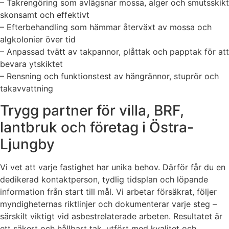
– Takrengöring som avlägsnar mossa, alger och smutsskikt
skonsamt och effektivt
– Efterbehandling som hämmar återväxt av mossa och
algkolonier över tid
– Anpassad tvätt av takpannor, plåttak och papptak för att
bevara ytskiktet
– Rensning och funktionstest av hängrännor, stuprör och
takavvattning
Trygg partner för villa, BRF,
lantbruk och företag i Östra-
Ljungby
Vi vet att varje fastighet har unika behov. Därför får du en
dedikerad kontaktperson, tydlig tidsplan och löpande
information från start till mål. Vi arbetar försäkrat, följer
myndigheternas riktlinjer och dokumenterar varje steg –
särskilt viktigt vid asbestrelaterade arbeten. Resultatet är
ett säkert och hållbart tak, utfört med kvalitet och