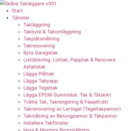
Skip
to
Start
content
Tjänster
Takläggning
Takbyte & Takomläggning
Takplåtsmålning
Takrenovering
Byta Garagetak
Listtäckning, Listtak, Papptak & Renovera
Asfaltstak
Lägga Plåttak
Lägga Takpapp
Lägga Tegeltak
Lägga EPDM Gummiduk: Tak & Tätskikt
Tvätta Tak, Takrengöring & Fasadtvätt
Takrenovering av Lertegel (Tegeltakpannor)
Takmålning av Betongpannor & Takpannor
Installera Takfönster
Hyra & Montera Byggställning