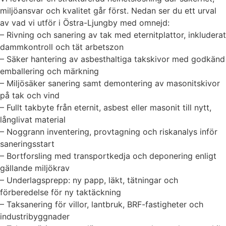
miljöansvar och kvalitet går först. Nedan ser du ett urval
av vad vi utför i Östra-Ljungby med omnejd:
– Rivning och sanering av tak med eternitplattor, inkluderat
dammkontroll och tät arbetszon
– Säker hantering av asbesthaltiga takskivor med godkänd
emballering och märkning
– Miljösäker sanering samt demontering av masonitskivor
på tak och vind
– Fullt takbyte från eternit, asbest eller masonit till nytt,
långlivat material
– Noggrann inventering, provtagning och riskanalys inför
saneringsstart
– Bortforsling med transportkedja och deponering enligt
gällande miljökrav
– Underlagsprepp: ny papp, läkt, tätningar och
förberedelse för ny taktäckning
– Taksanering för villor, lantbruk, BRF-fastigheter och
industribyggnader