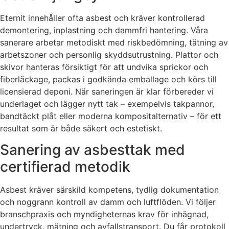
Eternit innehåller ofta asbest och kräver kontrollerad
demontering, inplastning och dammfri hantering. Våra
sanerare arbetar metodiskt med riskbedömning, tätning av
arbetszoner och personlig skyddsutrustning. Plattor och
skivor hanteras försiktigt för att undvika sprickor och
fiberläckage, packas i godkända emballage och körs till
licensierad deponi. När saneringen är klar förbereder vi
underlaget och lägger nytt tak – exempelvis takpannor,
bandtäckt plåt eller moderna kompositalternativ – för ett
resultat som är både säkert och estetiskt.
Sanering av asbesttak med
certifierad metodik
Asbest kräver särskild kompetens, tydlig dokumentation
och noggrann kontroll av damm och luftflöden. Vi följer
branschpraxis och myndigheternas krav för inhägnad,
undertryck, mätning och avfallstransport. Du får protokoll