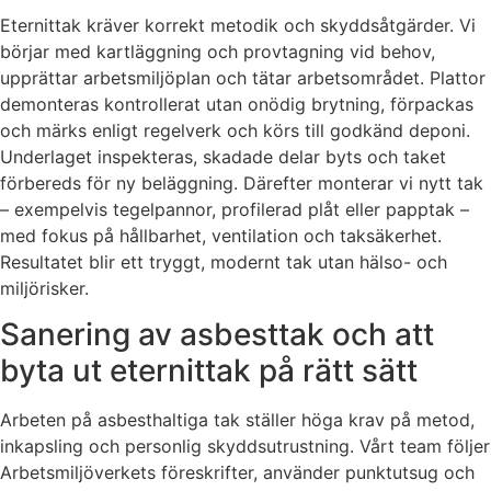
Eternittak kräver korrekt metodik och skyddsåtgärder. Vi
börjar med kartläggning och provtagning vid behov,
upprättar arbetsmiljöplan och tätar arbetsområdet. Plattor
demonteras kontrollerat utan onödig brytning, förpackas
och märks enligt regelverk och körs till godkänd deponi.
Underlaget inspekteras, skadade delar byts och taket
förbereds för ny beläggning. Därefter monterar vi nytt tak
– exempelvis tegelpannor, profilerad plåt eller papptak –
med fokus på hållbarhet, ventilation och taksäkerhet.
Resultatet blir ett tryggt, modernt tak utan hälso- och
miljörisker.
Sanering av asbesttak och att
byta ut eternittak på rätt sätt
Arbeten på asbesthaltiga tak ställer höga krav på metod,
inkapsling och personlig skyddsutrustning. Vårt team följer
Arbetsmiljöverkets föreskrifter, använder punktutsug och