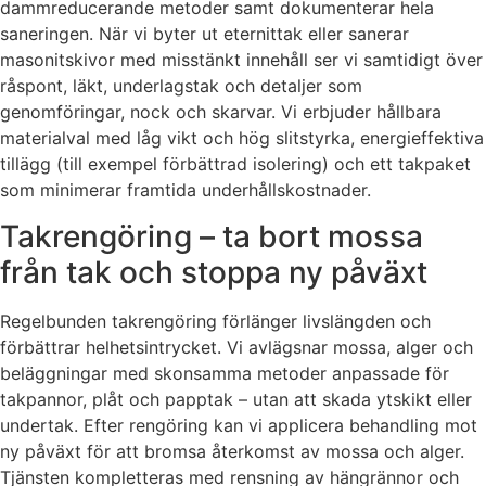
dammreducerande metoder samt dokumenterar hela
saneringen. När vi byter ut eternittak eller sanerar
masonitskivor med misstänkt innehåll ser vi samtidigt över
råspont, läkt, underlagstak och detaljer som
genomföringar, nock och skarvar. Vi erbjuder hållbara
materialval med låg vikt och hög slitstyrka, energieffektiva
tillägg (till exempel förbättrad isolering) och ett takpaket
som minimerar framtida underhållskostnader.
Takrengöring – ta bort mossa
från tak och stoppa ny påväxt
Regelbunden takrengöring förlänger livslängden och
förbättrar helhetsintrycket. Vi avlägsnar mossa, alger och
beläggningar med skonsamma metoder anpassade för
takpannor, plåt och papptak – utan att skada ytskikt eller
undertak. Efter rengöring kan vi applicera behandling mot
ny påväxt för att bromsa återkomst av mossa och alger.
Tjänsten kompletteras med rensning av hängrännor och