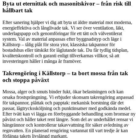
Byta ut eternittak och masonitskivor – från risk till
hållbart tak
Efter sanering hjälper vi dig att byta ut äldre material mot moderna,
energieffektiva och långlivade tak. Vi ser över ventilation, läkt,
underlagspapp och genomföringar för ett tätt och välventilerat
system. Val av material anpassas efter byggnadstyp och läge i
Källstorp – tålig plåt för stora ytor, klassiska takpannor för
bostadshus eller tätskikt för låglutande tak. Du får tydlig tidsplan,
kvalitetskontroll och garanti enligt tillverkarnas villkor, så att
investeringen håller i många år framöver.
Takrengöring i Källstorp – ta bort mossa från tak
och stoppa påväxt
Mossa, alger och smuts binder fukt, ökar belastningen och kan
orsaka frostsprängning. Vi erbjuder skonsam takrengöring anpassad
för takpannor, plåttak och papptak: mekanisk borstning där det
passar, lågtryckssköljning och punktinsatser med godkända medel.
Efter tvätt kan vi lägga en förebyggande behandling som bromsar ny
påväxt och håller taket rent längre. Som del av underhållet rensar vi
hängrännor och kontrollerar takavvattning för säker avledning av
regnvatten. En planerad rengöring vartannat till vart tredje år kan
förlänga takets livslängd markant.