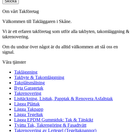
Skicka
Om vårt Takföretag
Välkommen till Takläggaren i Skåne.
Vi är ett erfaren takföretag som utför alla takbyten, takomläggning &
takrenovering.
Om du undrar över något är du alltid välkommen att slå oss en
signal.
Våra tjänster
Takläggning
Takbyte & Takomläggning
Takplåtsmålning
Byta Garagetak
Takrenovering
Listtäckning, Listtak, Papptak & Renovera Asfaltstak
Lägga Plåttak
Lägga Takpapp
Lägga Tegeltak
Lägga EPDM Gummiduk: Tak & Tätskikt
Tvätta Tak, Takrengöring & Fasadtvätt
Takrenovering av Lertegel (Tegeltakpannor)