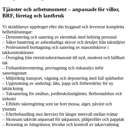
Tjänster och arbetsmoment – anpassade för villor,
BRF, företag och lantbruk
Vi skräddarsyr uppdraget efter din byggnad och levererar kompletta
helhetslösningar:
– Demontering och sanering av eternittak med behörig personal
– Säker hantering av asbesthaltiga skivor och detaljer från takmiljöer
– Professionell borttagning och sanering av masonitskivor i
takkonstruktioner
– Övergång från eternit/asbest/masonit till nytt, modernt och hållbart
tak
– Förhandsinventering, provtagning och riskanalys inför
saneringsstart
– Miljöriktig transport, vägning och deponering med full spårbarhet
– Upprustning av underlag: läkt, papp och förberedelse för ny
taktäckning
– Taksanering för småhus, jordbruksfastigheter, flerbostadshus och
industri
– Effektiv takrengöring som tar bort mossa, alger, påväxt och
ytsmuts
– Efterbehandling mot återväxt för längre intervall mellan tvättar
– Skonsam taktvätt anpassad för takpannor, plåtprofiler och papptak
– Rensning av hängrännor, lövsilar och kontroll av takavvattning