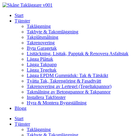
Skip
to
Start
content
Tjänster
Takläggning
Takbyte & Takomläggning
Takplåtsmålning
Takrenovering
Byta Garagetak
Listtäckning, Listtak, Papptak & Renovera Asfaltstak
Lägga Plåttak
Lägga Takpapp
Lägga Tegeltak
Lägga EPDM Gummiduk: Tak & Tätskikt
Tvätta Tak, Takrengöring & Fasadtvätt
Takrenovering av Lertegel (Tegeltakpannor)
Takmålning av Betongpannor & Takpannor
Installera Takfönster
Hyra & Montera Byggställning
Blogg
Start
Tjänster
Takläggning
Takbyte & Takomläggning