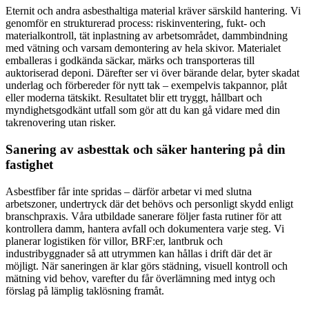
Eternit och andra asbesthaltiga material kräver särskild hantering. Vi
genomför en strukturerad process: riskinventering, fukt- och
materialkontroll, tät inplastning av arbetsområdet, dammbindning
med vätning och varsam demontering av hela skivor. Materialet
emballeras i godkända säckar, märks och transporteras till
auktoriserad deponi. Därefter ser vi över bärande delar, byter skadat
underlag och förbereder för nytt tak – exempelvis takpannor, plåt
eller moderna tätskikt. Resultatet blir ett tryggt, hållbart och
myndighetsgodkänt utfall som gör att du kan gå vidare med din
takrenovering utan risker.
Sanering av asbesttak och säker hantering på din
fastighet
Asbestfiber får inte spridas – därför arbetar vi med slutna
arbetszoner, undertryck där det behövs och personligt skydd enligt
branschpraxis. Våra utbildade sanerare följer fasta rutiner för att
kontrollera damm, hantera avfall och dokumentera varje steg. Vi
planerar logistiken för villor, BRF:er, lantbruk och
industribyggnader så att utrymmen kan hållas i drift där det är
möjligt. När saneringen är klar görs städning, visuell kontroll och
mätning vid behov, varefter du får överlämning med intyg och
förslag på lämplig taklösning framåt.