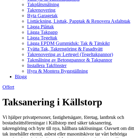
Takplåtsmålning
Takrenovering
Byta Garagetak
Listtäckning, Listtak, Papptak & Renovera Asfaltstak
Lägga Plåttak
Lägga Takpapp
Lägga Tegeltak
Lägga EPDM Gummiduk: Tak & Tätskikt
Tvätta Tak, Takrengöring & Fasadtvätt
Takrenovering av Lertegel (Tegeltakpannor)
Takmålning av Betongpannor & Takpannor
Installera Takfönster
Hyra & Montera Byggställning
Blogg
Offert
Taksanering i Källstorp
Vi hjälper privatpersoner, fastighetsägare, företag, lantbruk och
bostadsrättsföreningar i Källstorp med säker taksanering,
takrengöring och byte till nya, hållbara taklösningar. Oavsett om ditt
tak innehåller eternit, asbest eller masonitskivor tar vårt behöriga