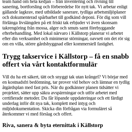
team hand om hela kedjan – från inventering och rivning till
sanering, bortforsling och förberedelse för nytt tak. Vi arbetar enligt
gällande lagkrav, med utbildade sanerare, tydliga arbetsmiljöplaner
och dokumenterad spårbarhet till godkänd deponi. För dig som vill
förlänga livslängden på ett friskt tak erbjuder vi även skonsam
takrengöring från mossa, alger och smuts samt förebyggande
efterbehandling. Med lokal närvaro i Källstorp planerar vi arbetet
efter din verksamhet och minimerar störningar, oavsett om det rör sig
om en villa, större gårdsbyggnad eller kommersiell fastighet.
Trygg takservice i Källstorp – få en snabb
offert via vårt kontaktformulär
Vill du ha ett säkert, tätt och snyggt tak utan krångel? Vi börjar med
en kostnadsfri bedömning, tar prover vid behov och lämnar en tydlig
åtgärdsplan med fast pris. När du godkänner planen tidsätter vi
projektet, sätter upp säkra avspärrningar och utför arbetet med
certifierade metoder. Du får löpande uppdateringar och ett färdigt
underlag inför dit nya tak, komplett med intyg och
miljödokumentation. Skicka din förfrågan via formuläret så
återkommer vi med förslag och offert.
Riva, sanera & byta eternittak i Källstorp