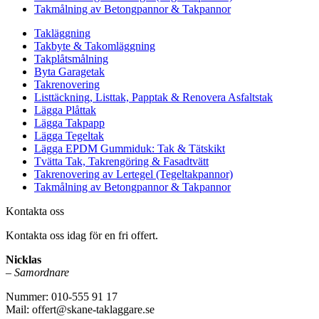
Takmålning av Betongpannor & Takpannor
Takläggning
Takbyte & Takomläggning
Takplåtsmålning
Byta Garagetak
Takrenovering
Listtäckning, Listtak, Papptak & Renovera Asfaltstak
Lägga Plåttak
Lägga Takpapp
Lägga Tegeltak
Lägga EPDM Gummiduk: Tak & Tätskikt
Tvätta Tak, Takrengöring & Fasadtvätt
Takrenovering av Lertegel (Tegeltakpannor)
Takmålning av Betongpannor & Takpannor
Kontakta oss
Kontakta oss idag för en fri offert.
Nicklas
–
Samordnare
Nummer: 010-555 91 17
Mail: offert@skane-taklaggare.se