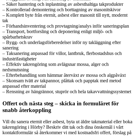
– Säker hantering och inplastning av asbesthaltiga takprodukter
– Kontrollerad demontering och borttagning av masonitskivor
– Komplett byte från eternit, asbest eller masonit till nytt, modernt
tak
– Förhandsinventering och provtagning/analys inför saneringsplan
– Transport, bortforsling och deponering enligt miljö- och
spårbarhetskrav
– Bygg- och underlagsförberedelser inför ny takläggning efter
sanering
– Taksanering anpassad för villor, lantbruk, flerbostadshus och
industrifastigheter
– Effektiv takrengöring som avlägsnar mossa, alger och
nedsmutsning
– Efterbehandling som hämmar återväxt av mossa och algpåväxt
– Skonsam tvätt av takpannor, plåttak och papptak med metod
anpassad efter material
– Rensning av hängrännor, stuprör och hela takavvattningssystemet
Offert och nästa steg – skicka in formuläret för
snabb återkoppling
Vill du sanera eternit eller asbest, byta ut äldre takmaterial eller boka
takrengöring i Hörby? Beskriv ditt tak och dina önskemål i vårt
kontaktformulär så återkommer vi med kostnadsfri offert, förslag på