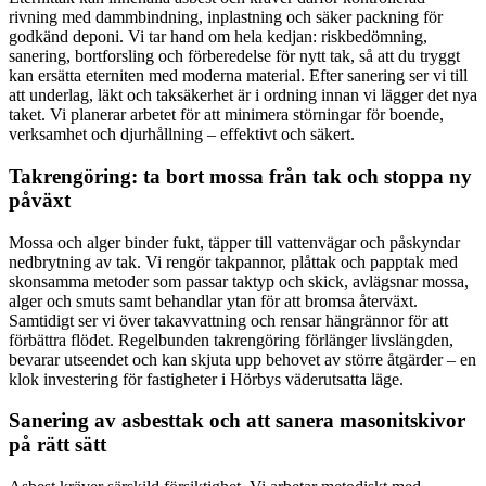
rivning med dammbindning, inplastning och säker packning för
godkänd deponi. Vi tar hand om hela kedjan: riskbedömning,
sanering, bortforsling och förberedelse för nytt tak, så att du tryggt
kan ersätta eterniten med moderna material. Efter sanering ser vi till
att underlag, läkt och taksäkerhet är i ordning innan vi lägger det nya
taket. Vi planerar arbetet för att minimera störningar för boende,
verksamhet och djurhållning – effektivt och säkert.
Takrengöring: ta bort mossa från tak och stoppa ny
påväxt
Mossa och alger binder fukt, täpper till vattenvägar och påskyndar
nedbrytning av tak. Vi rengör takpannor, plåttak och papptak med
skonsamma metoder som passar taktyp och skick, avlägsnar mossa,
alger och smuts samt behandlar ytan för att bromsa återväxt.
Samtidigt ser vi över takavvattning och rensar hängrännor för att
förbättra flödet. Regelbunden takrengöring förlänger livslängden,
bevarar utseendet och kan skjuta upp behovet av större åtgärder – en
klok investering för fastigheter i Hörbys väderutsatta läge.
Sanering av asbesttak och att sanera masonitskivor
på rätt sätt