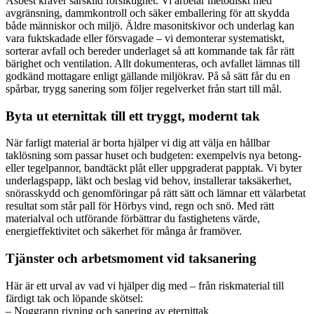
Asbest kräver särskild försiktighet. Vi arbetar metodiskt med
avgränsning, dammkontroll och säker emballering för att skydda
både människor och miljö. Äldre masonitskivor och underlag kan
vara fuktskadade eller försvagade – vi demonterar systematiskt,
sorterar avfall och bereder underlaget så att kommande tak får rätt
bärighet och ventilation. Allt dokumenteras, och avfallet lämnas till
godkänd mottagare enligt gällande miljökrav. På så sätt får du en
spårbar, trygg sanering som följer regelverket från start till mål.
Byta ut eternittak till ett tryggt, modernt tak
När farligt material är borta hjälper vi dig att välja en hållbar
taklösning som passar huset och budgeten: exempelvis nya betong-
eller tegelpannor, bandtäckt plåt eller uppgraderat papptak. Vi byter
underlagspapp, läkt och beslag vid behov, installerar taksäkerhet,
snörasskydd och genomföringar på rätt sätt och lämnar ett välarbetat
resultat som står pall för Hörbys vind, regn och snö. Med rätt
materialval och utförande förbättrar du fastighetens värde,
energieffektivitet och säkerhet för många år framöver.
Tjänster och arbetsmoment vid taksanering
Här är ett urval av vad vi hjälper dig med – från riskmaterial till
färdigt tak och löpande skötsel:
– Noggrann rivning och sanering av eternittak