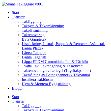
Skip
to
Start
content
Tjänster
Takläggning
Takbyte & Takomläggning
Takplåtsmålning
Takrenovering
Byta Garagetak
Listtäckning, Listtak, Papptak & Renovera Asfaltstak
Lägga Plåttak
Lägga Takpapp
Lägga Tegeltak
Lägga EPDM Gummiduk: Tak & Tätskikt
Tvätta Tak, Takrengöring & Fasadtvätt
Takrenovering av Lertegel (Tegeltakpannor)
Takmålning av Betongpannor & Takpannor
Installera Takfönster
Hyra & Montera Byggställning
Blogg
Start
Tjänster
Takläggning
Takbyte & Takomläggning