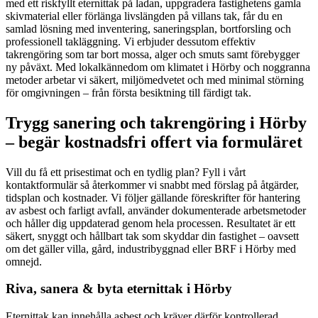
med ett riskfyllt eternittak på ladan, uppgradera fastighetens gamla
skivmaterial eller förlänga livslängden på villans tak, får du en
samlad lösning med inventering, saneringsplan, bortforsling och
professionell takläggning. Vi erbjuder dessutom effektiv
takrengöring som tar bort mossa, alger och smuts samt förebygger
ny påväxt. Med lokalkännedom om klimatet i Hörby och noggranna
metoder arbetar vi säkert, miljömedvetet och med minimal störning
för omgivningen – från första besiktning till färdigt tak.
Trygg sanering och takrengöring i Hörby
– begär kostnadsfri offert via formuläret
Vill du få ett prisestimat och en tydlig plan? Fyll i vårt
kontaktformulär så återkommer vi snabbt med förslag på åtgärder,
tidsplan och kostnader. Vi följer gällande föreskrifter för hantering
av asbest och farligt avfall, använder dokumenterade arbetsmetoder
och håller dig uppdaterad genom hela processen. Resultatet är ett
säkert, snyggt och hållbart tak som skyddar din fastighet – oavsett
om det gäller villa, gård, industribyggnad eller BRF i Hörby med
omnejd.
Riva, sanera & byta eternittak i Hörby
Eternittak kan innehålla asbest och kräver därför kontrollerad