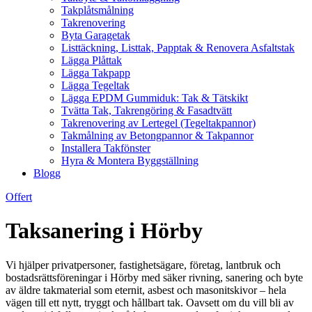
Takplåtsmålning
Takrenovering
Byta Garagetak
Listtäckning, Listtak, Papptak & Renovera Asfaltstak
Lägga Plåttak
Lägga Takpapp
Lägga Tegeltak
Lägga EPDM Gummiduk: Tak & Tätskikt
Tvätta Tak, Takrengöring & Fasadtvätt
Takrenovering av Lertegel (Tegeltakpannor)
Takmålning av Betongpannor & Takpannor
Installera Takfönster
Hyra & Montera Byggställning
Blogg
Offert
Taksanering i Hörby
Vi hjälper privatpersoner, fastighetsägare, företag, lantbruk och
bostadsrättsföreningar i Hörby med säker rivning, sanering och byte
av äldre takmaterial som eternit, asbest och masonitskivor – hela
vägen till ett nytt, tryggt och hållbart tak. Oavsett om du vill bli av