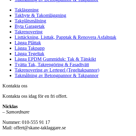
Takläggning
Takbyte & Takomläggning
Takplåtsmålning
Byta Garagetak
Takrenovering
Listtäckning, Listtak, Papptak & Renovera Asfaltstak
Lägga Plåttak
Lägga Takpapp
Lägga Tegeltak
Lägga EPDM Gummiduk: Tak & Tätskikt
Tvätta Tak, Takrengöring & Fasadtvätt
Takrenovering av Lertegel (Tegeltakpannor)
Takmålning av Betongpannor & Takpannor
Kontakta oss
Kontakta oss idag för en fri offert.
Nicklas
–
Samordnare
Nummer: 010-555 91 17
Mail: offert@skane-taklaggare.se