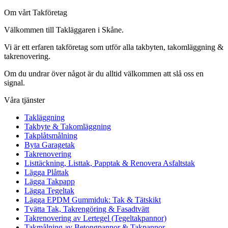
Om vårt Takföretag
Välkommen till Takläggaren i Skåne.
Vi är ett erfaren takföretag som utför alla takbyten, takomläggning &
takrenovering.
Om du undrar över något är du alltid välkommen att slå oss en
signal.
Våra tjänster
Takläggning
Takbyte & Takomläggning
Takplåtsmålning
Byta Garagetak
Takrenovering
Listtäckning, Listtak, Papptak & Renovera Asfaltstak
Lägga Plåttak
Lägga Takpapp
Lägga Tegeltak
Lägga EPDM Gummiduk: Tak & Tätskikt
Tvätta Tak, Takrengöring & Fasadtvätt
Takrenovering av Lertegel (Tegeltakpannor)
Takmålning av Betongpannor & Takpannor