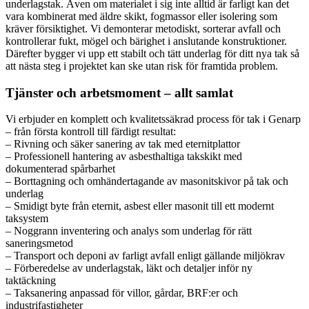
underlagstak. Även om materialet i sig inte alltid är farligt kan det
vara kombinerat med äldre skikt, fogmassor eller isolering som
kräver försiktighet. Vi demonterar metodiskt, sorterar avfall och
kontrollerar fukt, mögel och bärighet i anslutande konstruktioner.
Därefter bygger vi upp ett stabilt och tätt underlag för ditt nya tak så
att nästa steg i projektet kan ske utan risk för framtida problem.
Tjänster och arbetsmoment – allt samlat
Vi erbjuder en komplett och kvalitetssäkrad process för tak i Genarp
– från första kontroll till färdigt resultat:
– Rivning och säker sanering av tak med eternitplattor
– Professionell hantering av asbesthaltiga takskikt med
dokumenterad spårbarhet
– Borttagning och omhändertagande av masonitskivor på tak och
underlag
– Smidigt byte från eternit, asbest eller masonit till ett modernt
taksystem
– Noggrann inventering och analys som underlag för rätt
saneringsmetod
– Transport och deponi av farligt avfall enligt gällande miljökrav
– Förberedelse av underlagstak, läkt och detaljer inför ny
taktäckning
– Taksanering anpassad för villor, gårdar, BRF:er och
industrifastigheter