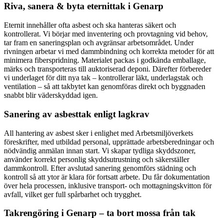
Riva, sanera & byta eternittak i Genarp
Eternit innehåller ofta asbest och ska hanteras säkert och
kontrollerat. Vi börjar med inventering och provtagning vid behov,
tar fram en saneringsplan och avgränsar arbetsområdet. Under
rivningen arbetar vi med dammbindning och korrekta metoder för att
minimera fiber­spridning. Materialet packas i godkända emballage,
märks och transporteras till auktoriserad deponi. Därefter förbereder
vi underlaget för ditt nya tak – kontrollerar läkt, underlagstak och
ventilation – så att takbytet kan genomföras direkt och byggnaden
snabbt blir väderskyddad igen.
Sanering av asbesttak enligt lagkrav
All hantering av asbest sker i enlighet med Arbetsmiljöverkets
föreskrifter, med utbildad personal, upprättade arbetsberedningar och
nödvändig anmälan innan start. Vi skapar tydliga skyddszoner,
använder korrekt personlig skyddsutrustning och säkerställer
dammkontroll. Efter avslutad sanering genomförs städning och
kontroll så att ytor är klara för fortsatt arbete. Du får dokumentation
över hela processen, inklusive transport- och mottagningskvitton för
avfall, vilket ger full spårbarhet och trygghet.
Takrengöring i Genarp – ta bort mossa från tak