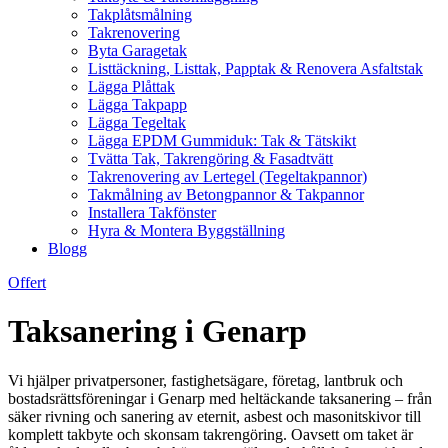
Takplåtsmålning
Takrenovering
Byta Garagetak
Listtäckning, Listtak, Papptak & Renovera Asfaltstak
Lägga Plåttak
Lägga Takpapp
Lägga Tegeltak
Lägga EPDM Gummiduk: Tak & Tätskikt
Tvätta Tak, Takrengöring & Fasadtvätt
Takrenovering av Lertegel (Tegeltakpannor)
Takmålning av Betongpannor & Takpannor
Installera Takfönster
Hyra & Montera Byggställning
Blogg
Offert
Taksanering i Genarp
Vi hjälper privatpersoner, fastighetsägare, företag, lantbruk och
bostadsrättsföreningar i Genarp med heltäckande taksanering – från
säker rivning och sanering av eternit, asbest och masonitskivor till
komplett takbyte och skonsam takrengöring. Oavsett om taket är