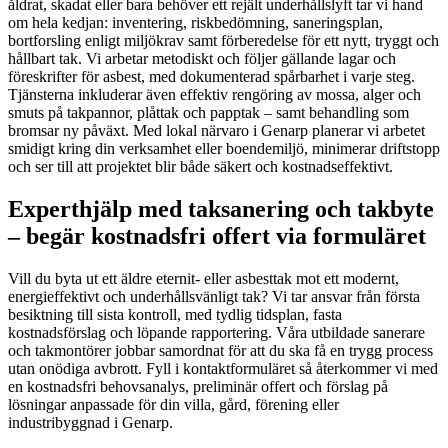
åldrat, skadat eller bara behöver ett rejält underhållslyft tar vi hand
om hela kedjan: inventering, riskbedömning, saneringsplan,
bortforsling enligt miljökrav samt förberedelse för ett nytt, tryggt och
hållbart tak. Vi arbetar metodiskt och följer gällande lagar och
föreskrifter för asbest, med dokumenterad spårbarhet i varje steg.
Tjänsterna inkluderar även effektiv rengöring av mossa, alger och
smuts på takpannor, plåttak och papptak – samt behandling som
bromsar ny påväxt. Med lokal närvaro i Genarp planerar vi arbetet
smidigt kring din verksamhet eller boendemiljö, minimerar driftstopp
och ser till att projektet blir både säkert och kostnadseffektivt.
Experthjälp med taksanering och takbyte
– begär kostnadsfri offert via formuläret
Vill du byta ut ett äldre eternit- eller asbesttak mot ett modernt,
energieffektivt och underhållsvänligt tak? Vi tar ansvar från första
besiktning till sista kontroll, med tydlig tidsplan, fasta
kostnadsförslag och löpande rapportering. Våra utbildade sanerare
och takmontörer jobbar samordnat för att du ska få en trygg process
utan onödiga avbrott. Fyll i kontaktformuläret så återkommer vi med
en kostnadsfri behovsanalys, preliminär offert och förslag på
lösningar anpassade för din villa, gård, förening eller
industribyggnad i Genarp.