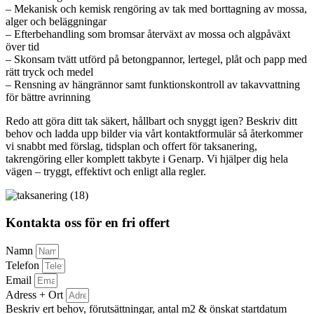
– Mekanisk och kemisk rengöring av tak med borttagning av mossa,
alger och beläggningar
– Efterbehandling som bromsar återväxt av mossa och algpåväxt
över tid
– Skonsam tvätt utförd på betongpannor, lertegel, plåt och papp med
rätt tryck och medel
– Rensning av hängrännor samt funktionskontroll av takavvattning
för bättre avrinning
Redo att göra ditt tak säkert, hållbart och snyggt igen? Beskriv ditt
behov och ladda upp bilder via vårt kontaktformulär så återkommer
vi snabbt med förslag, tidsplan och offert för taksanering,
takrengöring eller komplett takbyte i Genarp. Vi hjälper dig hela
vägen – tryggt, effektivt och enligt alla regler.
Kontakta oss för en fri offert
Namn
Telefon
Email
Adress + Ort
Beskriv ert behov, förutsättningar, antal m2 & önskat startdatum