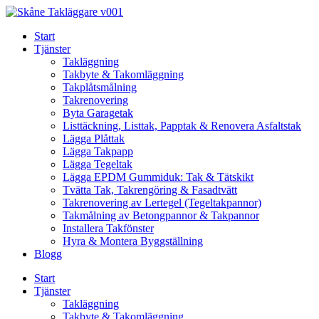
Skip
to
Start
content
Tjänster
Takläggning
Takbyte & Takomläggning
Takplåtsmålning
Takrenovering
Byta Garagetak
Listtäckning, Listtak, Papptak & Renovera Asfaltstak
Lägga Plåttak
Lägga Takpapp
Lägga Tegeltak
Lägga EPDM Gummiduk: Tak & Tätskikt
Tvätta Tak, Takrengöring & Fasadtvätt
Takrenovering av Lertegel (Tegeltakpannor)
Takmålning av Betongpannor & Takpannor
Installera Takfönster
Hyra & Montera Byggställning
Blogg
Start
Tjänster
Takläggning
Takbyte & Takomläggning