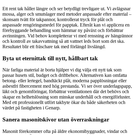
Ett rent tak håller längre och ser betydligt trevligare ut. Vi avlägsnar
mossa, alger och smutslager med metoder anpassade efter material –
skonsam tvätt för takpannor, kontrollerat tryck för plåt och
anpassade rengöringsmedel för papptak. Efteråt kan vi applicera en
förebyggande behandling som hämmar ny påväxt och förbättrar
avrinningen. Vid behov kompletterar vi med rensning av hängrännor
och kontroll av takavvattning så att vattnet leds bort som det ska.
Resultatet blir ett fräschare tak med förlängd livslängd.
Byta ut eternittak till nytt, hållbart tak
När farliga material är borta hjälper vi dig välja ett nytt tak som
passar husets stil, budget och driftbehov. Alternativen kan omfatta
betong- eller lertegel, bandtäckt plåt, moderna papplösningar eller
asbestfri fibercement med hög prestanda. Vi ser över underlagspapp,
läkt och genomföringar, förbättrar ventilationen där det behövs och
skapar en helhetslösning som minskar underhåll och energiförluster.
Med ett professionellt utfört takbyte ökar du både säkerheten och
värdet på fastigheten i Genarp.
Sanera masonitskivor utan överraskningar
Masonit förekommer ofta på äldre ekonomibyggnader, vindar och