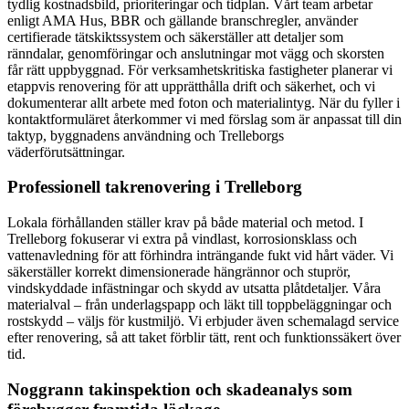
tydlig kostnadsbild, prioriteringar och tidplan. Vårt team arbetar
enligt AMA Hus, BBR och gällande branschregler, använder
certifierade tätskiktssystem och säkerställer att detaljer som
ränndalar, genomföringar och anslutningar mot vägg och skorsten
får rätt uppbyggnad. För verksamhetskritiska fastigheter planerar vi
etappvis renovering för att upprätthålla drift och säkerhet, och vi
dokumenterar allt arbete med foton och materialintyg. När du fyller i
kontaktformuläret återkommer vi med förslag som är anpassat till din
taktyp, byggnadens användning och Trelleborgs
väderförutsättningar.
Professionell takrenovering i Trelleborg
Lokala förhållanden ställer krav på både material och metod. I
Trelleborg fokuserar vi extra på vindlast, korrosionsklass och
vattenavledning för att förhindra inträngande fukt vid hårt väder. Vi
säkerställer korrekt dimensionerade hängrännor och stuprör,
vindskyddade infästningar och skydd av utsatta plåtdetaljer. Våra
materialval – från underlagspapp och läkt till toppbeläggningar och
rostskydd – väljs för kustmiljö. Vi erbjuder även schemalagd service
efter renovering, så att taket förblir tätt, rent och funktionssäkert över
tid.
Noggrann takinspektion och skadeanalys som