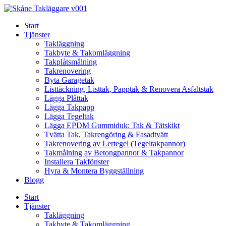
Skip
to
Start
content
Tjänster
Takläggning
Takbyte & Takomläggning
Takplåtsmålning
Takrenovering
Byta Garagetak
Listtäckning, Listtak, Papptak & Renovera Asfaltstak
Lägga Plåttak
Lägga Takpapp
Lägga Tegeltak
Lägga EPDM Gummiduk: Tak & Tätskikt
Tvätta Tak, Takrengöring & Fasadtvätt
Takrenovering av Lertegel (Tegeltakpannor)
Takmålning av Betongpannor & Takpannor
Installera Takfönster
Hyra & Montera Byggställning
Blogg
Start
Tjänster
Takläggning
Takbyte & Takomläggning