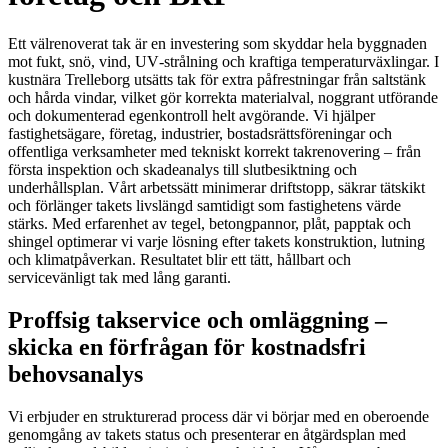
Ett välrenoverat tak är en investering som skyddar hela byggnaden
mot fukt, snö, vind, UV‑strålning och kraftiga temperaturväxlingar. I
kustnära Trelleborg utsätts tak för extra påfrestningar från saltstänk
och hårda vindar, vilket gör korrekta materialval, noggrant utförande
och dokumenterad egenkontroll helt avgörande. Vi hjälper
fastighetsägare, företag, industrier, bostadsrättsföreningar och
offentliga verksamheter med tekniskt korrekt takrenovering – från
första inspektion och skadeanalys till slutbesiktning och
underhållsplan. Vårt arbetssätt minimerar driftstopp, säkrar tätskikt
och förlänger takets livslängd samtidigt som fastighetens värde
stärks. Med erfarenhet av tegel, betongpannor, plåt, papptak och
shingel optimerar vi varje lösning efter takets konstruktion, lutning
och klimatpåverkan. Resultatet blir ett tätt, hållbart och
servicevänligt tak med lång garanti.
Proffsig takservice och omläggning –
skicka en förfrågan för kostnadsfri
behovsanalys
Vi erbjuder en strukturerad process där vi börjar med en oberoende
genomgång av takets status och presenterar en åtgärdsplan med