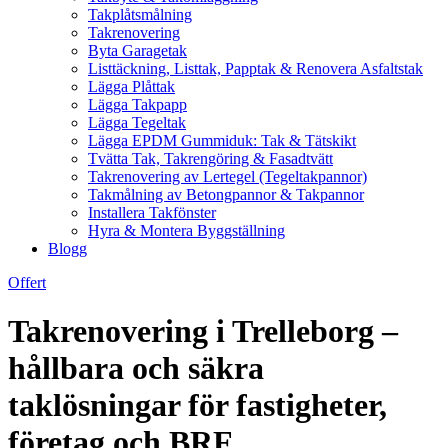
Takplåtsmålning
Takrenovering
Byta Garagetak
Listtäckning, Listtak, Papptak & Renovera Asfaltstak
Lägga Plåttak
Lägga Takpapp
Lägga Tegeltak
Lägga EPDM Gummiduk: Tak & Tätskikt
Tvätta Tak, Takrengöring & Fasadtvätt
Takrenovering av Lertegel (Tegeltakpannor)
Takmålning av Betongpannor & Takpannor
Installera Takfönster
Hyra & Montera Byggställning
Blogg
Offert
Takrenovering i Trelleborg –
hållbara och säkra
taklösningar för fastigheter,
företag och BRF