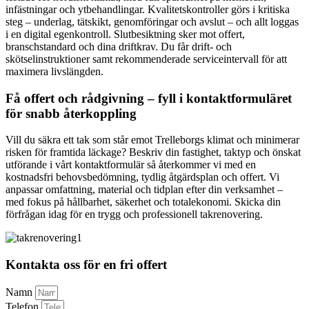
infästningar och ytbehandlingar. Kvalitetskontroller görs i kritiska
steg – underlag, tätskikt, genomföringar och avslut – och allt loggas
i en digital egenkontroll. Slutbesiktning sker mot offert,
branschstandard och dina driftkrav. Du får drift- och
skötselinstruktioner samt rekommenderade serviceintervall för att
maximera livslängden.
Få offert och rådgivning – fyll i kontaktformuläret
för snabb återkoppling
Vill du säkra ett tak som står emot Trelleborgs klimat och minimerar
risken för framtida läckage? Beskriv din fastighet, taktyp och önskat
utförande i vårt kontaktformulär så återkommer vi med en
kostnadsfri behovsbedömning, tydlig åtgärdsplan och offert. Vi
anpassar omfattning, material och tidplan efter din verksamhet –
med fokus på hållbarhet, säkerhet och totalekonomi. Skicka din
förfrågan idag för en trygg och professionell takrenovering.
Kontakta oss för en fri offert
Namn
Telefon