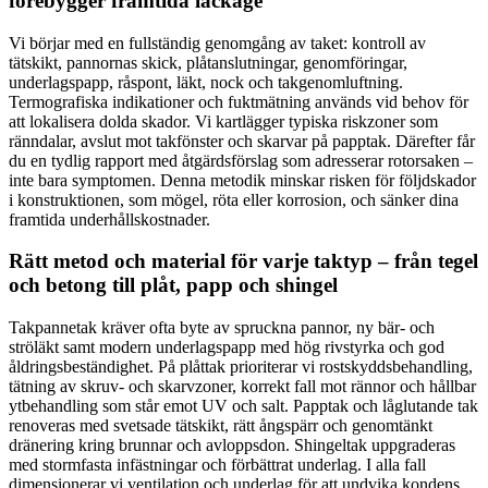
förebygger framtida läckage
Vi börjar med en fullständig genomgång av taket: kontroll av
tätskikt, pannornas skick, plåtanslutningar, genomföringar,
underlagspapp, råspont, läkt, nock och takgenomluftning.
Termografiska indikationer och fuktmätning används vid behov för
att lokalisera dolda skador. Vi kartlägger typiska riskzoner som
ränndalar, avslut mot takfönster och skarvar på papptak. Därefter får
du en tydlig rapport med åtgärdsförslag som adresserar rotorsaken –
inte bara symptomen. Denna metodik minskar risken för följdskador
i konstruktionen, som mögel, röta eller korrosion, och sänker dina
framtida underhållskostnader.
Rätt metod och material för varje taktyp – från tegel
och betong till plåt, papp och shingel
Takpannetak kräver ofta byte av spruckna pannor, ny bär‑ och
ströläkt samt modern underlagspapp med hög rivstyrka och god
åldringsbeständighet. På plåttak prioriterar vi rostskyddsbehandling,
tätning av skruv- och skarvzoner, korrekt fall mot rännor och hållbar
ytbehandling som står emot UV och salt. Papptak och låglutande tak
renoveras med svetsade tätskikt, rätt ångspärr och genomtänkt
dränering kring brunnar och avloppsdon. Shingeltak uppgraderas
med stormfasta infästningar och förbättrat underlag. I alla fall
dimensionerar vi ventilation och underlag för att undvika kondens