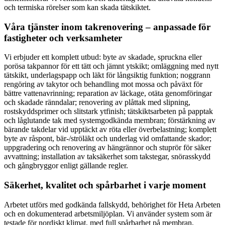
och termiska rörelser som kan skada tätskiktet.
Våra tjänster inom takrenovering – anpassade för
fastigheter och verksamheter
Vi erbjuder ett komplett utbud: byte av skadade, spruckna eller
porösa takpannor för ett tätt och jämnt ytskikt; omläggning med nytt
tätskikt, underlagspapp och läkt för långsiktig funktion; noggrann
rengöring av takytor och behandling mot mossa och påväxt för
bättre vattenavrinning; reparation av läckage, otäta genomföringar
och skadade ränndalar; renovering av plåttak med slipning,
rostskyddsprimer och slitstark ytfinish; tätskiktsarbeten på papptak
och låglutande tak med systemgodkända membran; förstärkning av
bärande takdelar vid upptäckt av röta eller överbelastning; komplett
byte av råspont, bär‑/ströläkt och underlag vid omfattande skador;
uppgradering och renovering av hängrännor och stuprör för säker
avvattning; installation av taksäkerhet som takstegar, snörasskydd
och gångbryggor enligt gällande regler.
Säkerhet, kvalitet och spårbarhet i varje moment
Arbetet utförs med godkända fallskydd, behörighet för Heta Arbeten
och en dokumenterad arbetsmiljöplan. Vi använder system som är
testade för nordiskt klimat, med full spårbarhet på membran,