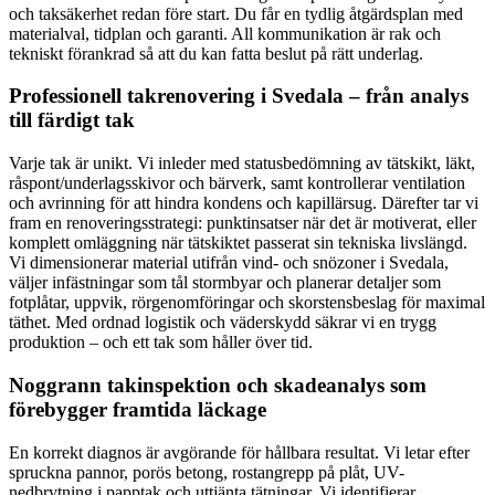
och taksäkerhet redan före start. Du får en tydlig åtgärdsplan med
materialval, tidplan och garanti. All kommunikation är rak och
tekniskt förankrad så att du kan fatta beslut på rätt underlag.
Professionell takrenovering i Svedala – från analys
till färdigt tak
Varje tak är unikt. Vi inleder med statusbedömning av tätskikt, läkt,
råspont/underlagsskivor och bärverk, samt kontrollerar ventilation
och avrinning för att hindra kondens och kapillärsug. Därefter tar vi
fram en renoveringsstrategi: punktinsatser när det är motiverat, eller
komplett omläggning när tätskiktet passerat sin tekniska livslängd.
Vi dimensionerar material utifrån vind- och snözoner i Svedala,
väljer infästningar som tål stormbyar och planerar detaljer som
fotplåtar, uppvik, rörgenomföringar och skorstensbeslag för maximal
täthet. Med ordnad logistik och väderskydd säkrar vi en trygg
produktion – och ett tak som håller över tid.
Noggrann takinspektion och skadeanalys som
förebygger framtida läckage
En korrekt diagnos är avgörande för hållbara resultat. Vi letar efter
spruckna pannor, porös betong, rostangrepp på plåt, UV-
nedbrytning i papptak och uttjänta tätningar. Vi identifierar