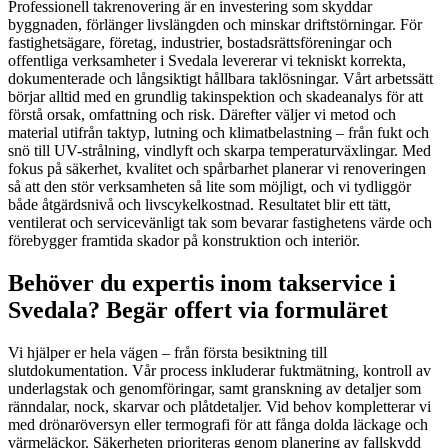
Professionell takrenovering är en investering som skyddar
byggnaden, förlänger livslängden och minskar driftstörningar. För
fastighetsägare, företag, industrier, bostadsrättsföreningar och
offentliga verksamheter i Svedala levererar vi tekniskt korrekta,
dokumenterade och långsiktigt hållbara taklösningar. Vårt arbetssätt
börjar alltid med en grundlig takinspektion och skadeanalys för att
förstå orsak, omfattning och risk. Därefter väljer vi metod och
material utifrån taktyp, lutning och klimatbelastning – från fukt och
snö till UV-strålning, vindlyft och skarpa temperaturväxlingar. Med
fokus på säkerhet, kvalitet och spårbarhet planerar vi renoveringen
så att den stör verksamheten så lite som möjligt, och vi tydliggör
både åtgärdsnivå och livscykelkostnad. Resultatet blir ett tätt,
ventilerat och servicevänligt tak som bevarar fastighetens värde och
förebygger framtida skador på konstruktion och interiör.
Behöver du expertis inom takservice i
Svedala? Begär offert via formuläret
Vi hjälper er hela vägen – från första besiktning till
slutdokumentation. Vår process inkluderar fuktmätning, kontroll av
underlagstak och genomföringar, samt granskning av detaljer som
ränndalar, nock, skarvar och plåtdetaljer. Vid behov kompletterar vi
med drönaröversyn eller termografi för att fånga dolda läckage och
värmeläckor. Säkerheten prioriteras genom planering av fallskydd