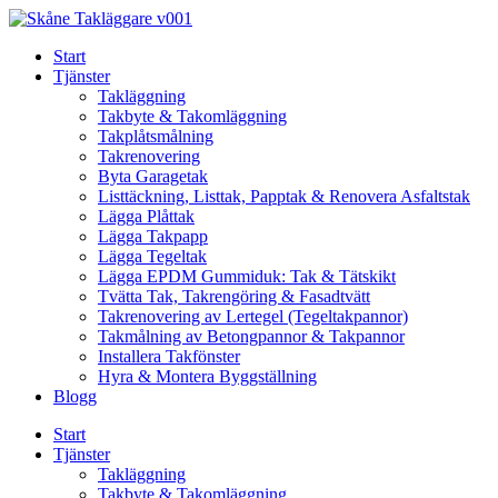
Skip
to
Start
content
Tjänster
Takläggning
Takbyte & Takomläggning
Takplåtsmålning
Takrenovering
Byta Garagetak
Listtäckning, Listtak, Papptak & Renovera Asfaltstak
Lägga Plåttak
Lägga Takpapp
Lägga Tegeltak
Lägga EPDM Gummiduk: Tak & Tätskikt
Tvätta Tak, Takrengöring & Fasadtvätt
Takrenovering av Lertegel (Tegeltakpannor)
Takmålning av Betongpannor & Takpannor
Installera Takfönster
Hyra & Montera Byggställning
Blogg
Start
Tjänster
Takläggning
Takbyte & Takomläggning