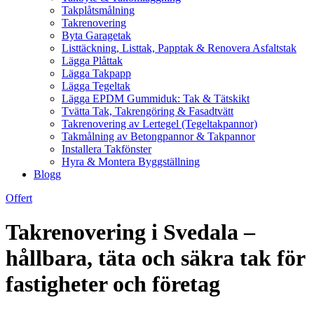
Takplåtsmålning
Takrenovering
Byta Garagetak
Listtäckning, Listtak, Papptak & Renovera Asfaltstak
Lägga Plåttak
Lägga Takpapp
Lägga Tegeltak
Lägga EPDM Gummiduk: Tak & Tätskikt
Tvätta Tak, Takrengöring & Fasadtvätt
Takrenovering av Lertegel (Tegeltakpannor)
Takmålning av Betongpannor & Takpannor
Installera Takfönster
Hyra & Montera Byggställning
Blogg
Offert
Takrenovering i Svedala –
hållbara, täta och säkra tak för
fastigheter och företag