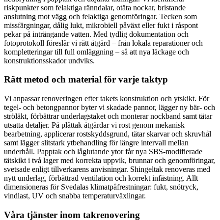
riskpunkter som felaktiga ränndalar, otäta nockar, bristande
anslutning mot vägg och felaktiga genomföringar. Tecken som
missfärgningar, dålig lukt, mikrobiell påväxt eller fukt i råspont
pekar på inträngande vatten. Med tydlig dokumentation och
fotoprotokoll föreslår vi rätt åtgärd – från lokala reparationer och
kompletteringar till full omläggning – så att nya läckage och
konstruktionsskador undviks.
Rätt metod och material för varje taktyp
Vi anpassar renoveringen efter takets konstruktion och ytskikt. För
tegel- och betongpannor byter vi skadade pannor, lägger ny bär- och
ströläkt, förbättrar underlagstaket och monterar nockband samt tätar
utsatta detaljer. På plåttak åtgärdar vi rost genom mekanisk
bearbetning, applicerar rostskyddsgrund, tätar skarvar och skruvhål
samt lägger slitstark ytbehandling för längre intervall mellan
underhåll. Papptak och låglutande ytor får nya SBS-modifierade
tätskikt i två lager med korrekta uppvik, brunnar och genomföringar,
svetsade enligt tillverkarens anvisningar. Shingeltak renoveras med
nytt underlag, förbättrad ventilation och korrekt infästning. Allt
dimensioneras för Svedalas klimatpåfrestningar: fukt, snötryck,
vindlast, UV och snabba temperaturväxlingar.
Våra tjänster inom takrenovering