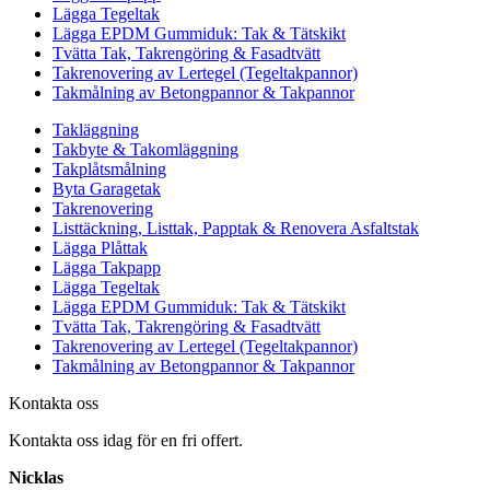
Lägga Tegeltak
Lägga EPDM Gummiduk: Tak & Tätskikt
Tvätta Tak, Takrengöring & Fasadtvätt
Takrenovering av Lertegel (Tegeltakpannor)
Takmålning av Betongpannor & Takpannor
Takläggning
Takbyte & Takomläggning
Takplåtsmålning
Byta Garagetak
Takrenovering
Listtäckning, Listtak, Papptak & Renovera Asfaltstak
Lägga Plåttak
Lägga Takpapp
Lägga Tegeltak
Lägga EPDM Gummiduk: Tak & Tätskikt
Tvätta Tak, Takrengöring & Fasadtvätt
Takrenovering av Lertegel (Tegeltakpannor)
Takmålning av Betongpannor & Takpannor
Kontakta oss
Kontakta oss idag för en fri offert.
Nicklas