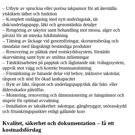
– Utbyte av spruckna eller porösa takpannor för att återställa
ytskiktets täthet och funktion
– Komplett omläggning med nytt underlagstak, tät
duk/underlagspapp, läkt och genomtänkta detaljer
– Rengöring av takytor samt behandling mot mossa, alger och
påväxt för att minska fuktbindning
– Tätning av läckage vid genomföringar, skorstensbeslag och
ränndalar med långsiktigt beständiga produkter
– Renovering av plåttak med rostskyddssystem, förstärkt
skarvtätning samt byte av utslitna infästningar
– Tätskiktsarbeten på papptak och låglutande tak: tvålagssystem,
uppvik mot vägg och korrekt brunnsanslutning
– Förstärkning av bärande delar vid behov, inklusive takstolar,
råspont och stöd för ökad lastkapacitet
– Byte av läkt, råspont och underlagspapp/duk där fukt- eller
åldersskador påträffas
– Montering, renovering och dimensionering av hängrännor och
stuprör för optimal avvattning
– Installation av taksäkerhet: takstegar, gångbryggor, snörasskydd
och förankringspunkter enligt gällande krav
Kvalitet, säkerhet och dokumentation – få ett
kostnadsförslag