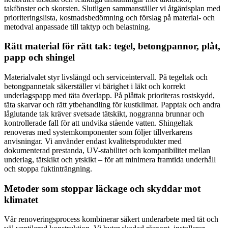
takfönster och skorsten. Slutligen sammanställer vi åtgärdsplan med
prioriteringslista, kostnadsbedömning och förslag på material- och
metodval anpassade till taktyp och belastning.
Rätt material för rätt tak: tegel, betongpannor, plåt,
papp och shingel
Materialvalet styr livslängd och serviceintervall. På tegeltak och
betongpannetak säkerställer vi bärighet i läkt och korrekt
underlagspapp med täta överlapp. På plåttak prioriteras rostskydd,
täta skarvar och rätt ytbehandling för kustklimat. Papptak och andra
låglutande tak kräver svetsade tätskikt, noggranna brunnar och
kontrollerade fall för att undvika stående vatten. Shingeltak
renoveras med systemkomponenter som följer tillverkarens
anvisningar. Vi använder endast kvalitetsprodukter med
dokumenterad prestanda, UV-stabilitet och kompatibilitet mellan
underlag, tätskikt och ytskikt – för att minimera framtida underhåll
och stoppa fuktinträngning.
Metoder som stoppar läckage och skyddar mot
klimatet
Vår renoveringsprocess kombinerar säkert underarbete med tät och