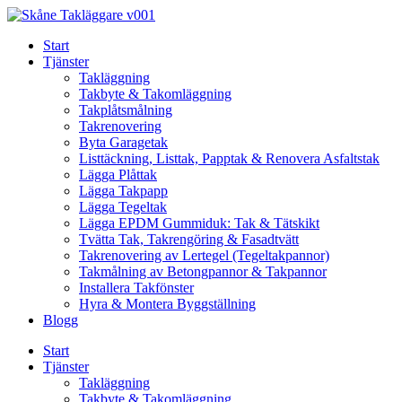
Skip
to
Start
content
Tjänster
Takläggning
Takbyte & Takomläggning
Takplåtsmålning
Takrenovering
Byta Garagetak
Listtäckning, Listtak, Papptak & Renovera Asfaltstak
Lägga Plåttak
Lägga Takpapp
Lägga Tegeltak
Lägga EPDM Gummiduk: Tak & Tätskikt
Tvätta Tak, Takrengöring & Fasadtvätt
Takrenovering av Lertegel (Tegeltakpannor)
Takmålning av Betongpannor & Takpannor
Installera Takfönster
Hyra & Montera Byggställning
Blogg
Start
Tjänster
Takläggning
Takbyte & Takomläggning