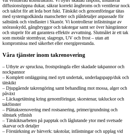
väl ventilerad konstruktion. Vi byter skadad råspont, installerar
diffusionsöppna dukar, säkrar korrekt ångbroms och ventilerar nock
och takfot för att leda bort fukt. Tätskikt och genomföringar tätas
med systemgodkända manschetter och plåtdetaljer anpassade för
saltstänk och vindlaster i Skanör. Vi kontrollerar infästningar av
snörasskydd, gångbryggor och takstegar samt ser över hängrännor
och stuprör för att garantera effektiv avvattning. Slutmålet är ett tak
som motstår stormbyar, slagregn, UV och frost – utan att
kompromissa med säkerhet eller energi­prestanda.
Våra tjänster inom takrenovering
– Utbyte av spruckna, frostsprängda eller skadade takpannor och
nockpannor
– Komplett omläggning med nytt undertak, underlagspapp/duk och
tätskikt
– Djupgående takrengöring samt behandling mot mossa, alger och
påväxt
– Läckagetätning kring genomföringar, skorstenar, takluckor och
takfönster
– Plåttaksrenovering med rostsanering, primer/grundning och
slitstark ytfinish
– Tätskiktsarbeten på papptak och låglutande ytor med svetsade
skarvar och detaljer
– Förstärkning av bärverk: takstolar, infästningar och upplag vid