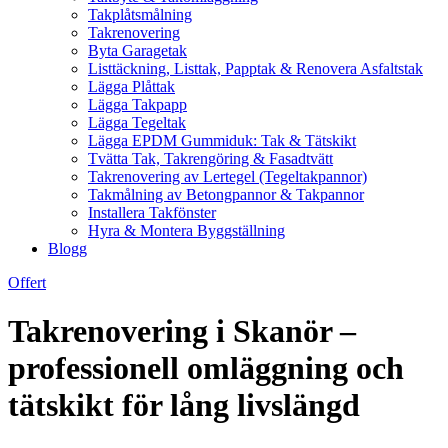
Takplåtsmålning
Takrenovering
Byta Garagetak
Listtäckning, Listtak, Papptak & Renovera Asfaltstak
Lägga Plåttak
Lägga Takpapp
Lägga Tegeltak
Lägga EPDM Gummiduk: Tak & Tätskikt
Tvätta Tak, Takrengöring & Fasadtvätt
Takrenovering av Lertegel (Tegeltakpannor)
Takmålning av Betongpannor & Takpannor
Installera Takfönster
Hyra & Montera Byggställning
Blogg
Offert
Takrenovering i Skanör –
professionell omläggning och
tätskikt för lång livslängd