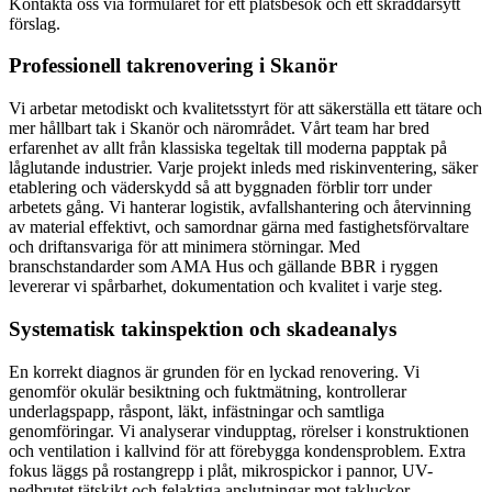
Kontakta oss via formuläret för ett platsbesök och ett skräddarsytt
förslag.
Professionell takrenovering i Skanör
Vi arbetar metodiskt och kvalitetsstyrt för att säkerställa ett tätare och
mer hållbart tak i Skanör och närområdet. Vårt team har bred
erfarenhet av allt från klassiska tegeltak till moderna papptak på
låglutande industrier. Varje projekt inleds med riskinventering, säker
etablering och väderskydd så att byggnaden förblir torr under
arbetets gång. Vi hanterar logistik, avfallshantering och återvinning
av material effektivt, och samordnar gärna med fastighetsförvaltare
och driftansvariga för att minimera störningar. Med
branschstandarder som AMA Hus och gällande BBR i ryggen
levererar vi spårbarhet, dokumentation och kvalitet i varje steg.
Systematisk takinspektion och skadeanalys
En korrekt diagnos är grunden för en lyckad renovering. Vi
genomför okulär besiktning och fuktmätning, kontrollerar
underlagspapp, råspont, läkt, infästningar och samtliga
genomföringar. Vi analyserar vindupptag, rörelser i konstruktionen
och ventilation i kallvind för att förebygga kondensproblem. Extra
fokus läggs på rostangrepp i plåt, mikrospickor i pannor, UV-
nedbrutet tätskikt och felaktiga anslutningar mot takluckor,