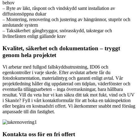
behov
– Byte av läkt, råspont och vindskydd samt installation av
diffusionsöppna dukar
– Montering, renovering och justering av hängrännor, stuprör och
anslutande system
– Taksäkerhet: gångbryggor, snörasskydd, takstegar och
livlinefästen enligt gällande krav
Kvalitet, säkerhet och dokumentation – tryggt
genom hela projektet
Vi arbetar med fullgod fallskyddsutrustning, ID06 och
egenkontroller i varje skede. Efter avslutat arbete får du
fotodokumentation, materialintyg och garanti enligt avtal. Vår
projektledning håller dig uppdaterad om tidplan, väderfönster och
eventuella tilläggsarbeten – inga överraskningar, bara hållbara
resultat. Vill du veta hur vi kan säkra ditt tak mot fukt, vind och UV
i Skanör? Fyll i vårt kontaktformulär för att boka en takinspektion
eller begära en kostnadsfri offert. Vi återkommer snabbt med förslag
anpassade till din fastighet.
Kontakta oss för en fri offert