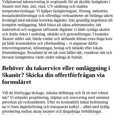
Välplanerad takrenovering är avgörande för att skydda fastigheter i
Skanör mot fukt, snö, vind, UV-strålning och snabba
temperaturväxlingar. Vi hjälper fastighetsägare, företag, industrier,
bostadsrättsföreningar och offentliga verksamheter att förlänga takets
livslängd med tekniskt korrekta åtgärder, från grundlig inspektion till
komplett omläggning. Med fokus på säkra arbetsmetoder, rätt
materialval och noggrant utförande åtgärdar vi både synliga skador
och dolda risker i underlag, tätskikt och genomföringar. I kustnära
Skanör ställer salt, hårda vindar och skiftande klimat extra höga krav
på både konstruktion och ytbehandling – vi anpassar därför
renoveringsmetod, infästningar, beslag och tätskikt efter lokala
förutsättningar. Resultatet är ett tak som håller tätt, ventilerar rätt och
bevarar fastighetens värde under många år framåt.
Behöver du takservice eller omläggning i
Skanör? Skicka din offertförfrågan via
formuläret
Vill du förebygga läckage, minska driftstopp och få ett mer robust
tak? Vi erbjuder projektering, tidplan och renovering med minimal
påverkan på verksamheten. Efter en kostnadsfri initial bedömning
tar vi fram åtgärdsförslag och transparent kalkyl – alltid med tydlig
prioritering mellan akuta insatser och långsiktiga förbättringar.