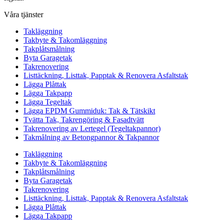
Våra tjänster
Takläggning
Takbyte & Takomläggning
Takplåtsmålning
Byta Garagetak
Takrenovering
Listtäckning, Listtak, Papptak & Renovera Asfaltstak
Lägga Plåttak
Lägga Takpapp
Lägga Tegeltak
Lägga EPDM Gummiduk: Tak & Tätskikt
Tvätta Tak, Takrengöring & Fasadtvätt
Takrenovering av Lertegel (Tegeltakpannor)
Takmålning av Betongpannor & Takpannor
Takläggning
Takbyte & Takomläggning
Takplåtsmålning
Byta Garagetak
Takrenovering
Listtäckning, Listtak, Papptak & Renovera Asfaltstak
Lägga Plåttak
Lägga Takpapp