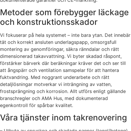
Metoder som förebygger läckage
och konstruktionsskador
Vi fokuserar på hela systemet – inte bara ytan. Det innebär
tät och korrekt ansluten underlagspapp, omsorgsfull
montering av genomföringar, säkra ränndalar och rätt
dimensionerad takavvattning. Vi byter skadad råspont,
förstärker bärverk där beräkningar kräver det och ser till
att ångspärr och ventilation samspelar för att hantera
fuktvandring. Med noggrant underarbete och rätt
detaljlösningar motverkar vi inträngning av vatten,
frostsprängning och korrosion. Allt utförs enligt gällande
branschregler och AMA Hus, med dokumenterad
egenkontroll för spårbar kvalitet.
Våra tjänster inom takrenovering
– Utbyte av spruckna och skadade pannor (tegel/betong)