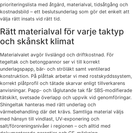
prioriteringslista med åtgärd, materialval, tidsåtgång och
kostnadsbild – ett beslutsunderlag som gör det enkelt att
välja rätt insats vid rätt tid.
Rätt materialval för varje taktyp
och skånskt klimat
Materialvalet avgör livslängd och driftkostnad. För
tegeltak och betongpannor ser vi till korrekt
underlagspapp, bär- och ströläkt samt ventilerad
konstruktion. På plåttak arbetar vi med rostskyddssystem,
korrekt plåtprofil och tätade skarvar enligt tillverkarens
anvisningar. Papp- och låglutande tak får SBS-modifierade
tätskikt, svetsade överlapp och uppvik vid genomföringar.
Shingeltak hanteras med rätt underlag och
värmebehandling där det krävs. Samtliga material väljs
med hänsyn till vindlast, UV-exponering och
salt/föroreningsnivåer i regionen – och alltid med
dokumenterade garantier och CE-märkning.