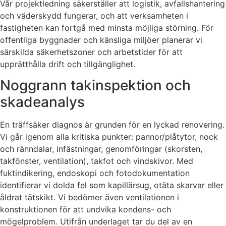
Vår projektledning säkerställer att logistik, avfallshantering
och väderskydd fungerar, och att verksamheten i
fastigheten kan fortgå med minsta möjliga störning. För
offentliga byggnader och känsliga miljöer planerar vi
särskilda säkerhetszoner och arbetstider för att
upprätthålla drift och tillgänglighet.
Noggrann takinspektion och
skadeanalys
En träffsäker diagnos är grunden för en lyckad renovering.
Vi går igenom alla kritiska punkter: pannor/plåtytor, nock
och ränndalar, infästningar, genomföringar (skorsten,
takfönster, ventilation), takfot och vindskivor. Med
fuktindikering, endoskopi och fotodokumentation
identifierar vi dolda fel som kapillärsug, otäta skarvar eller
åldrat tätskikt. Vi bedömer även ventilationen i
konstruktionen för att undvika kondens- och
mögelproblem. Utifrån underlaget tar du del av en