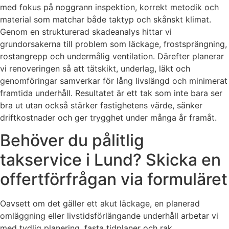
med fokus på noggrann inspektion, korrekt metodik och
material som matchar både taktyp och skånskt klimat.
Genom en strukturerad skadeanalys hittar vi
grundorsakerna till problem som läckage, frostsprängning,
rostangrepp och undermålig ventilation. Därefter planerar
vi renoveringen så att tätskikt, underlag, läkt och
genomföringar samverkar för lång livslängd och minimerat
framtida underhåll. Resultatet är ett tak som inte bara ser
bra ut utan också stärker fastighetens värde, sänker
driftkostnader och ger trygghet under många år framåt.
Behöver du pålitlig
takservice i Lund? Skicka en
offertförfrågan via formuläret
Oavsett om det gäller ett akut läckage, en planerad
omläggning eller livstidsförlängande underhåll arbetar vi
med tydlig planering, fasta tidplaner och rak