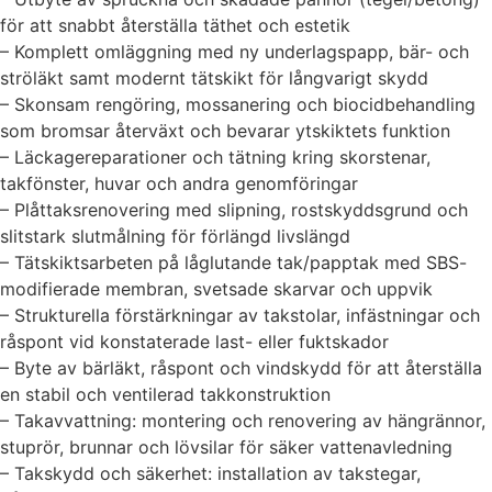
för att snabbt återställa täthet och estetik
– Komplett omläggning med ny underlagspapp, bär- och
ströläkt samt modernt tätskikt för långvarigt skydd
– Skonsam rengöring, mossanering och biocidbehandling
som bromsar återväxt och bevarar ytskiktets funktion
– Läckagereparationer och tätning kring skorstenar,
takfönster, huvar och andra genomföringar
– Plåttaksrenovering med slipning, rostskyddsgrund och
slitstark slutmålning för förlängd livslängd
– Tätskiktsarbeten på låglutande tak/papptak med SBS-
modifierade membran, svetsade skarvar och uppvik
– Strukturella förstärkningar av takstolar, infästningar och
råspont vid konstaterade last- eller fuktskador
– Byte av bärläkt, råspont och vindskydd för att återställa
en stabil och ventilerad takkonstruktion
– Takavvattning: montering och renovering av hängrännor,
stuprör, brunnar och lövsilar för säker vattenavledning
– Takskydd och säkerhet: installation av takstegar,