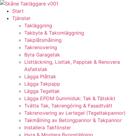
Skip
to
Start
content
Tjänster
Takläggning
Takbyte & Takomläggning
Takplåtsmålning
Takrenovering
Byta Garagetak
Listtäckning, Listtak, Papptak & Renovera
Asfaltstak
Lägga Plåttak
Lägga Takpapp
Lägga Tegeltak
Lägga EPDM Gummiduk: Tak & Tätskikt
Tvätta Tak, Takrengöring & Fasadtvätt
Takrenovering av Lertegel (Tegeltakpannor)
Takmålning av Betongpannor & Takpannor
Installera Takfönster
Hyra & Montera Byggställning