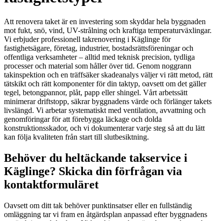
Att renovera taket är en investering som skyddar hela byggnaden
mot fukt, snö, vind, UV-strålning och kraftiga temperaturväxlingar.
Vi erbjuder professionell takrenovering i Käglinge för
fastighetsägare, företag, industrier, bostadsrättsföreningar och
offentliga verksamheter – alltid med teknisk precision, tydliga
processer och material som håller över tid. Genom noggrann
takinspektion och en träffsäker skadeanalys väljer vi rätt metod, rätt
tätskikt och rätt komponenter för din taktyp, oavsett om det gäller
tegel, betongpannor, plåt, papp eller shingel. Vårt arbetssätt
minimerar driftstopp, säkrar byggnadens värde och förlänger takets
livslängd. Vi arbetar systematiskt med ventilation, avvattning och
genomföringar för att förebygga läckage och dolda
konstruktionsskador, och vi dokumenterar varje steg så att du lätt
kan följa kvaliteten från start till slutbesiktning.
Behöver du heltäckande takservice i
Käglinge? Skicka din förfrågan via
kontaktformuläret
Oavsett om ditt tak behöver punktinsatser eller en fullständig
omläggning tar vi fram en åtgärdsplan anpassad efter byggnadens