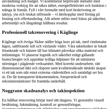
användning och budget. Vi kombinerar beprövade metoder med
moderna verktyg för att säkra täthet, energieffektivitet och funktion i
många år framåt. Fyll i vårt formulär med kort beskrivning av
taktyp, yta och önskat utförande – vi återkopplar med förslag på
lösning och offertunderlag. Allt arbete utförs med fokus på säkerhet,
arbetsmiljö och långsiktigt hållbara resultat.
Professionell takrenovering i Käglinge
Käglinge och övriga Skåne ställer höga krav på tak, med vindutsatta
lägen, saltförande luft och växlande väder. Våra taktekniker är lokalt
förankrade och känner till hur klimatet påverkar olika material och
infästningar. Vi planerar logistik och säkerhet enligt gällande
branschregler och upprättar tydliga tidplaner för att minimera
störningar i pågående verksamhet. Med korrekt underarbete, rätt
dimensionerad läkt och råspont samt kvalitetssäkrade tätskikt skapar
vi ett tak som står emot extrema väderskiften och samtidigt ser bra
ut. Du får transparent dokumentation, fotoprotokoll och
rekommendationer för framtida underhåll.
Noggrann skadeanalys och takinspektion
En hållbar renovering börjar med rätt diagnos. Vi genomför visuell
besiktning, fuktmätning, kontroll av genomföringar,
skorstensanslutningar och plåtdetaljer samt provöppningar vid behov