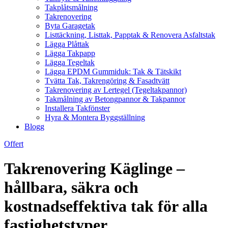
Takplåtsmålning
Takrenovering
Byta Garagetak
Listtäckning, Listtak, Papptak & Renovera Asfaltstak
Lägga Plåttak
Lägga Takpapp
Lägga Tegeltak
Lägga EPDM Gummiduk: Tak & Tätskikt
Tvätta Tak, Takrengöring & Fasadtvätt
Takrenovering av Lertegel (Tegeltakpannor)
Takmålning av Betongpannor & Takpannor
Installera Takfönster
Hyra & Montera Byggställning
Blogg
Offert
Takrenovering Käglinge –
hållbara, säkra och
kostnadseffektiva tak för alla
fastighetstyper