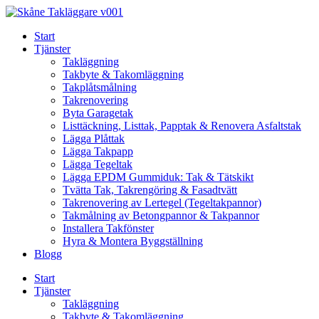
Skip
to
Start
content
Tjänster
Takläggning
Takbyte & Takomläggning
Takplåtsmålning
Takrenovering
Byta Garagetak
Listtäckning, Listtak, Papptak & Renovera Asfaltstak
Lägga Plåttak
Lägga Takpapp
Lägga Tegeltak
Lägga EPDM Gummiduk: Tak & Tätskikt
Tvätta Tak, Takrengöring & Fasadtvätt
Takrenovering av Lertegel (Tegeltakpannor)
Takmålning av Betongpannor & Takpannor
Installera Takfönster
Hyra & Montera Byggställning
Blogg
Start
Tjänster
Takläggning
Takbyte & Takomläggning