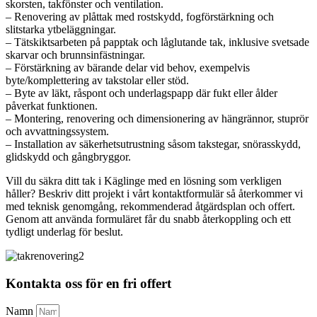
skorsten, takfönster och ventilation.
– Renovering av plåttak med rostskydd, fogförstärkning och
slitstarka ytbeläggningar.
– Tätskiktsarbeten på papptak och låglutande tak, inklusive svetsade
skarvar och brunnsinfästningar.
– Förstärkning av bärande delar vid behov, exempelvis
byte/komplettering av takstolar eller stöd.
– Byte av läkt, råspont och underlagspapp där fukt eller ålder
påverkat funktionen.
– Montering, renovering och dimensionering av hängrännor, stuprör
och avvattningssystem.
– Installation av säkerhetsutrustning såsom takstegar, snörasskydd,
glidskydd och gångbryggor.
Vill du säkra ditt tak i Käglinge med en lösning som verkligen
håller? Beskriv ditt projekt i vårt kontaktformulär så återkommer vi
med teknisk genomgång, rekommenderad åtgärdsplan och offert.
Genom att använda formuläret får du snabb återkoppling och ett
tydligt underlag för beslut.
Kontakta oss för en fri offert
Namn