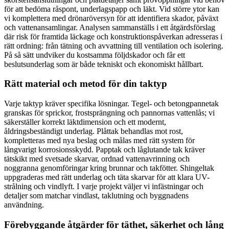
för att bedöma råspont, underlagspapp och läkt. Vid större ytor kan
vi komplettera med drönaröversyn för att identifiera skador, påväxt
och vattenansamlingar. Analysen sammanställs i ett åtgärdsförslag
där risk för framtida läckage och konstruktionspåverkan adresseras i
rätt ordning: från tätning och avvattning till ventilation och isolering.
På så sätt undviker du kostsamma följdskador och får ett
beslutsunderlag som är både tekniskt och ekonomiskt hållbart.
Rätt material och metod för din taktyp
Varje taktyp kräver specifika lösningar. Tegel- och betongpannetak
granskas för sprickor, frostsprängning och pannornas vattenlås; vi
säkerställer korrekt läktdimension och ett modernt,
åldringsbeständigt underlag. Plåttak behandlas mot rost,
kompletteras med nya beslag och målas med rätt system för
långvarigt korrosionsskydd. Papptak och låglutande tak kräver
tätskikt med svetsade skarvar, ordnad vattenavrinning och
noggranna genomföringar kring brunnar och takfötter. Shingeltak
uppgraderas med rätt underlag och täta skarvar för att klara UV-
strålning och vindlyft. I varje projekt väljer vi infästningar och
detaljer som matchar vindlast, taklutning och byggnadens
användning.
Förebyggande åtgärder för täthet, säkerhet och lång