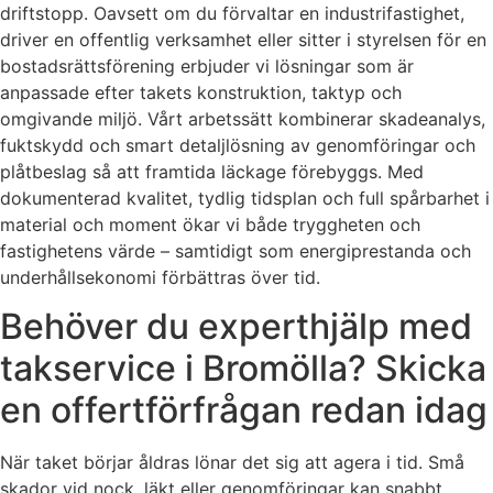
driftstopp. Oavsett om du förvaltar en industrifastighet,
driver en offentlig verksamhet eller sitter i styrelsen för en
bostadsrättsförening erbjuder vi lösningar som är
anpassade efter takets konstruktion, taktyp och
omgivande miljö. Vårt arbetssätt kombinerar skadeanalys,
fuktskydd och smart detaljlösning av genomföringar och
plåtbeslag så att framtida läckage förebyggs. Med
dokumenterad kvalitet, tydlig tidsplan och full spårbarhet i
material och moment ökar vi både tryggheten och
fastighetens värde – samtidigt som energiprestanda och
underhållsekonomi förbättras över tid.
Behöver du experthjälp med
takservice i Bromölla? Skicka
en offertförfrågan redan idag
När taket börjar åldras lönar det sig att agera i tid. Små
skador vid nock, läkt eller genomföringar kan snabbt