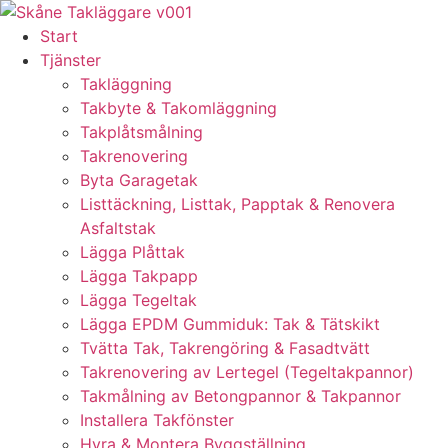
Skip
to
Start
content
Tjänster
Takläggning
Takbyte & Takomläggning
Takplåtsmålning
Takrenovering
Byta Garagetak
Listtäckning, Listtak, Papptak & Renovera
Asfaltstak
Lägga Plåttak
Lägga Takpapp
Lägga Tegeltak
Lägga EPDM Gummiduk: Tak & Tätskikt
Tvätta Tak, Takrengöring & Fasadtvätt
Takrenovering av Lertegel (Tegeltakpannor)
Takmålning av Betongpannor & Takpannor
Installera Takfönster
Hyra & Montera Byggställning