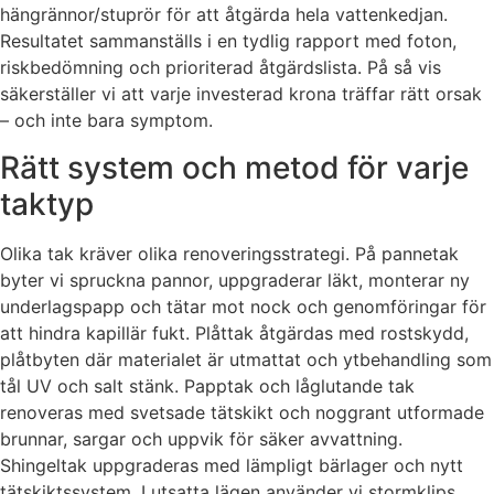
hängrännor/stuprör för att åtgärda hela vattenkedjan.
Resultatet sammanställs i en tydlig rapport med foton,
riskbedömning och prioriterad åtgärdslista. På så vis
säkerställer vi att varje investerad krona träffar rätt orsak
– och inte bara symptom.
Rätt system och metod för varje
taktyp
Olika tak kräver olika renoveringsstrategi. På pannetak
byter vi spruckna pannor, uppgraderar läkt, monterar ny
underlagspapp och tätar mot nock och genomföringar för
att hindra kapillär fukt. Plåttak åtgärdas med rostskydd,
plåtbyten där materialet är utmattat och ytbehandling som
tål UV och salt stänk. Papptak och låglutande tak
renoveras med svetsade tätskikt och noggrant utformade
brunnar, sargar och uppvik för säker avvattning.
Shingeltak uppgraderas med lämpligt bärlager och nytt
tätskiktssystem. I utsatta lägen använder vi stormklips,