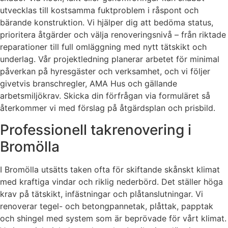
utvecklas till kostsamma fuktproblem i råspont och
bärande konstruktion. Vi hjälper dig att bedöma status,
prioritera åtgärder och välja renoveringsnivå – från riktade
reparationer till full omläggning med nytt tätskikt och
underlag. Vår projektledning planerar arbetet för minimal
påverkan på hyresgäster och verksamhet, och vi följer
givetvis branschregler, AMA Hus och gällande
arbetsmiljökrav. Skicka din förfrågan via formuläret så
återkommer vi med förslag på åtgärdsplan och prisbild.
Professionell takrenovering i
Bromölla
I Bromölla utsätts taken ofta för skiftande skånskt klimat
med kraftiga vindar och riklig nederbörd. Det ställer höga
krav på tätskikt, infästningar och plåtanslutningar. Vi
renoverar tegel- och betongpannetak, plåttak, papptak
och shingel med system som är beprövade för vårt klimat.