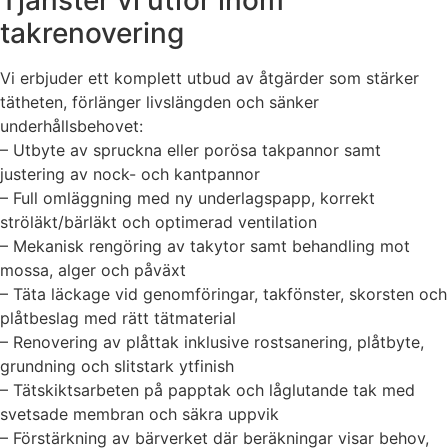
Tjänster vi utför inom
takrenovering
Vi erbjuder ett komplett utbud av åtgärder som stärker
tätheten, förlänger livslängden och sänker
underhållsbehovet:
– Utbyte av spruckna eller porösa takpannor samt
justering av nock- och kantpannor
– Full omläggning med ny underlagspapp, korrekt
ströläkt/bärläkt och optimerad ventilation
– Mekanisk rengöring av takytor samt behandling mot
mossa, alger och påväxt
– Täta läckage vid genomföringar, takfönster, skorsten och
plåtbeslag med rätt tätmaterial
– Renovering av plåttak inklusive rostsanering, plåtbyte,
grundning och slitstark ytfinish
– Tätskiktsarbeten på papptak och låglutande tak med
svetsade membran och säkra uppvik
– Förstärkning av bärverket där beräkningar visar behov,