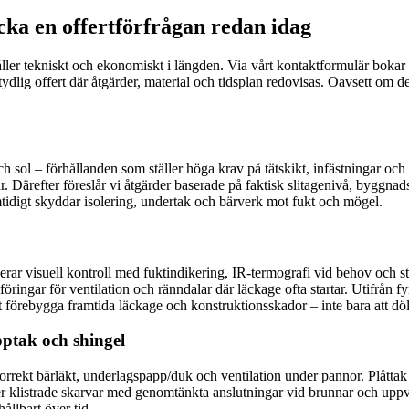
icka en offertförfrågan redan idag
 håller tekniskt och ekonomiskt i längden. Via vårt kontaktformulär boka
g offert där åtgärder, material och tidsplan redovisas. Oavsett om det g
h sol – förhållanden som ställer höga krav på tätskikt, infästningar och 
 Därefter föreslår vi åtgärder baserade på faktisk slitagenivå, byggnadsår
amtidigt skyddar isolering, undertak och bärverk mot fukt och mögel.
rar visuell kontroll med fuktindikering, IR-termografi vid behov och st
ingar för ventilation och ränndalar där läckage ofta startar. Utifrån fy
tt förebygga framtida läckage och konstruktionsskador – inte bara att d
pptak och shingel
 korrekt bärläkt, underlagspapp/duk och ventilation under pannor. Plått
r klistrade skarvar med genomtänkta anslutningar vid brunnar och uppvi
ållbart över tid.