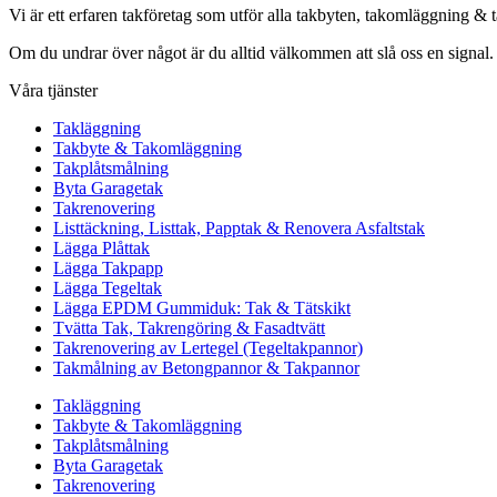
Vi är ett erfaren takföretag som utför alla takbyten, takomläggning & 
Om du undrar över något är du alltid välkommen att slå oss en signal.
Våra tjänster
Takläggning
Takbyte & Takomläggning
Takplåtsmålning
Byta Garagetak
Takrenovering
Listtäckning, Listtak, Papptak & Renovera Asfaltstak
Lägga Plåttak
Lägga Takpapp
Lägga Tegeltak
Lägga EPDM Gummiduk: Tak & Tätskikt
Tvätta Tak, Takrengöring & Fasadtvätt
Takrenovering av Lertegel (Tegeltakpannor)
Takmålning av Betongpannor & Takpannor
Takläggning
Takbyte & Takomläggning
Takplåtsmålning
Byta Garagetak
Takrenovering