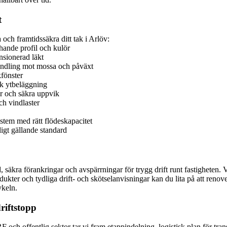
t
la och framtidssäkra ditt tak i Arlöv:
hande profil och kulör
nsionerad läkt
andling mot mossa och påväxt
kfönster
rk ytbeläggning
ar och säkra uppvik
ch vindlaster
stem med rätt flödeskapacitet
igt gällande standard
d, säkra förankringar och avspärrningar för trygg drift runt fastighete
ukter och tydliga drift- och skötselanvisningar kan du lita på att renove
ykeln.
riftstopp
 och offentlig sektor tar vi fram etappindelning, logistisk plan för tran