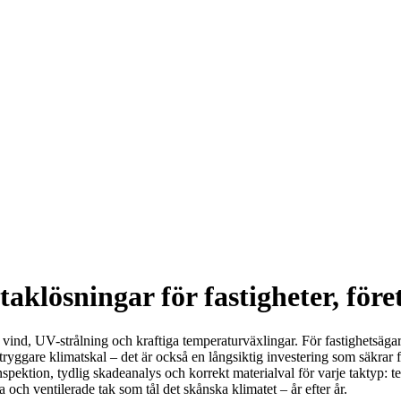
taklösningar för fastigheter, för
 vind, UV-strålning och kraftiga temperaturväxlingar. För fastighetsägare
 tryggare klimatskal – det är också en långsiktig investering som säkra
pektion, tydlig skadeanalys och korrekt materialval för varje taktyp: t
och ventilerade tak som tål det skånska klimatet – år efter år.