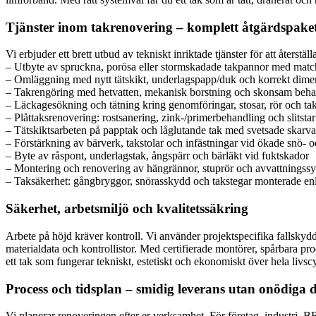
Tjänster inom takrenovering – komplett åtgärdspake
Vi erbjuder ett brett utbud av tekniskt inriktade tjänster för att återstäl
– Utbyte av spruckna, porösa eller stormskadade takpannor med matc
– Omläggning med nytt tätskikt, underlagspapp/duk och korrekt dime
– Takrengöring med hetvatten, mekanisk borstning och skonsam beh
– Läckagesökning och tätning kring genomföringar, stosar, rör och ta
– Plåttaksrenovering: rostsanering, zink-/primerbehandling och slitsta
– Tätskiktsarbeten på papptak och låglutande tak med svetsade skarv
– Förstärkning av bärverk, takstolar och infästningar vid ökade snö- o
– Byte av råspont, underlagstak, ångspärr och bärläkt vid fuktskador
– Montering och renovering av hängrännor, stuprör och avvattningssy
– Taksäkerhet: gångbryggor, snörasskydd och takstegar monterade enl
Säkerhet, arbetsmiljö och kvalitetssäkring
Arbete på höjd kräver kontroll. Vi använder projektspecifika fallskyd
materialdata och kontrollistor. Med certifierade montörer, spårbara prod
ett tak som fungerar tekniskt, estetiskt och ekonomiskt över hela livsc
Process och tidsplan – smidig leverans utan onödiga d
Vi planerar renoveringen efter er verksamhet. För företag, industri, BRF