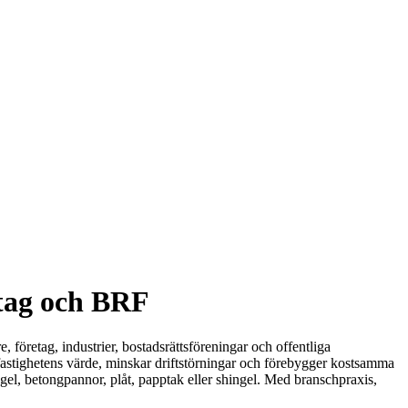
etag och BRF
, företag, industrier, bostadsrättsföreningar och offentliga
r fastighetens värde, minskar driftstörningar och förebygger kostsamma
egel, betongpannor, plåt, papptak eller shingel. Med branschpraxis,