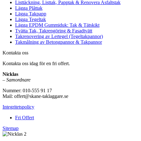
Listtäckning, Listtak, Papptak & Renovera Asfaltstak
Lägga Plåttak
Lägga Takpapp
Lägga Tegeltak
Lägga EPDM Gummiduk: Tak & Tätskikt
Tvätta Tak, Takrengöring & Fasadtvätt
Takrenovering av Lertegel (Tegeltakpannor)
Takmålning av Betongpannor & Takpannor
Kontakta oss
Kontakta oss idag för en fri offert.
Nicklas
–
Samordnare
Nummer: 010-555 91 17
Mail: offert@skane-taklaggare.se
Integritetspolicy
Fri Offert
Sitemap