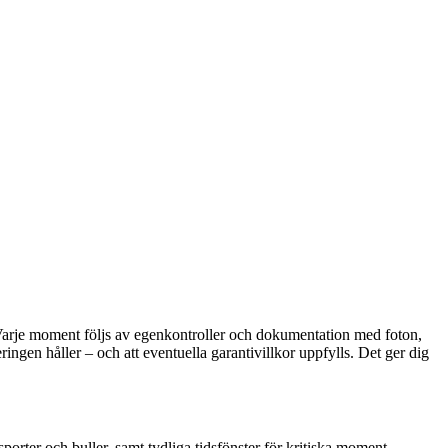
n. Varje moment följs av egenkontroller och dokumentation med foton,
ringen håller – och att eventuella garantivillkor uppfylls. Det ger dig
sporter och buller, samt tydliga tidsfönster för kritiska moment.