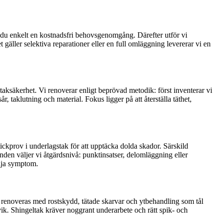
r du enkelt en kostnadsfri behovsgenomgång. Därefter utför vi
äller selektiva reparationer eller en full omläggning levererar vi en
taksäkerhet. Vi renoverar enligt beprövad metodik: först inventerar vi
, taklutning och material. Fokus ligger på att återställa täthet,
ickprov i underlagstak för att upptäcka dolda skador. Särskild
nden väljer vi åtgärdsnivå: punktinsatser, delomläggning eller
ölja symptom.
ak renoveras med rostskydd, tätade skarvar och ytbehandling som tål
k. Shingeltak kräver noggrant underarbete och rätt spik- och