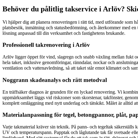
Behöver du pålitlig takservice i Arlöv? Sk
Vi hjälper dig att planera renoveringen i rätt tid, med utförande som
platsbesök, inmätning och statusbedömning, och återkommer med en tydli
lösning anpassad till din verksamhet och fastighetens brukande.
Professionell takrenovering i Arlöv
Arlöv ligger öppet för vind, slagregn och snabb växling mellan fukt oc
hela taket, inklusive genomföringar, ränndalar, nockar och anslutningar.
ventilation och vattenavledning, så att taket står emot klimatet och s
Noggrann skadeanalys och rätt metodval
En träffsäker diagnos är grunden för en lyckad renovering. Vi kombine
uppmärksamhet läggs vid riskzoner som skorstenar, takfönster, genomför
komplett omläggning med nytt underlag och tätskikt. Målet är alltid a
Materialanpassning för tegel, betongpannor, plåt, pa
Varje takmaterial kräver sin teknik. På pann- och tegeltak säkerställs
UV och temperaturspann. Papptak och låglutande tak får svetsade elle
limförband. Med rätt systemval får du ett tak som är tätt, dränerat och h