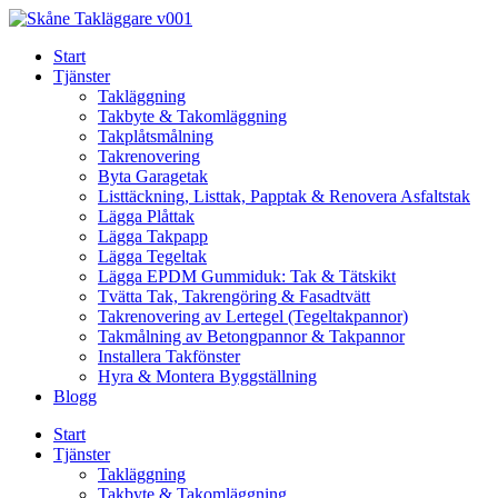
Skip
to
Start
content
Tjänster
Takläggning
Takbyte & Takomläggning
Takplåtsmålning
Takrenovering
Byta Garagetak
Listtäckning, Listtak, Papptak & Renovera Asfaltstak
Lägga Plåttak
Lägga Takpapp
Lägga Tegeltak
Lägga EPDM Gummiduk: Tak & Tätskikt
Tvätta Tak, Takrengöring & Fasadtvätt
Takrenovering av Lertegel (Tegeltakpannor)
Takmålning av Betongpannor & Takpannor
Installera Takfönster
Hyra & Montera Byggställning
Blogg
Start
Tjänster
Takläggning
Takbyte & Takomläggning