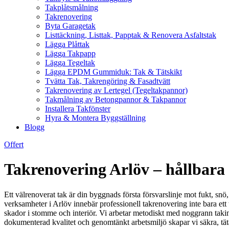
Takplåtsmålning
Takrenovering
Byta Garagetak
Listtäckning, Listtak, Papptak & Renovera Asfaltstak
Lägga Plåttak
Lägga Takpapp
Lägga Tegeltak
Lägga EPDM Gummiduk: Tak & Tätskikt
Tvätta Tak, Takrengöring & Fasadtvätt
Takrenovering av Lertegel (Tegeltakpannor)
Takmålning av Betongpannor & Takpannor
Installera Takfönster
Hyra & Montera Byggställning
Blogg
Offert
Takrenovering Arlöv – hållbara 
Ett välrenoverat tak är din byggnads första försvarslinje mot fukt, snö,
verksamheter i Arlöv innebär professionell takrenovering inte bara ett
skador i stomme och interiör. Vi arbetar metodiskt med noggrann takins
dokumenterad kvalitet och genomtänkt arbetsmiljö skapar vi säkra, täta 