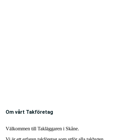
Om vårt Takföretag
Välkommen till Takläggaren i Skåne.
Vi är ett erfaren takföretag som utför alla takbyten,