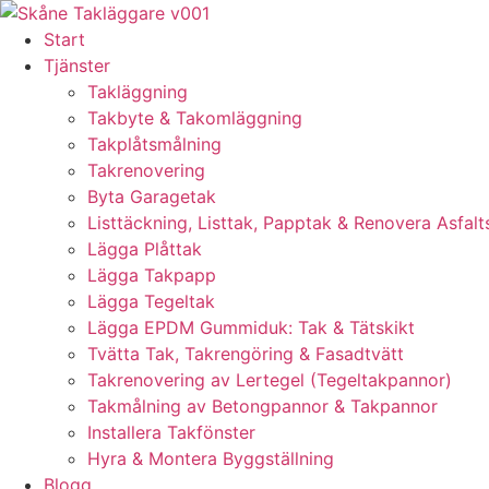
Skip
to
Start
content
Tjänster
Takläggning
Takbyte & Takomläggning
Takplåtsmålning
Takrenovering
Byta Garagetak
Listtäckning, Listtak, Papptak & Renovera Asfalt
Lägga Plåttak
Lägga Takpapp
Lägga Tegeltak
Lägga EPDM Gummiduk: Tak & Tätskikt
Tvätta Tak, Takrengöring & Fasadtvätt
Takrenovering av Lertegel (Tegeltakpannor)
Takmålning av Betongpannor & Takpannor
Installera Takfönster
Hyra & Montera Byggställning
Blogg