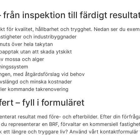
rån inspektion till färdigt resulta
kt för kvalitet, hållbarhet och trygghet. Nedan ser du exem
fastigheter och industribyggnader
muts över hela takytan
papptak utan att skada ytskikt
av mossa och alger
tningssystem
ingen, med åtgärdsförslag vid behov
livslängd och minska kostnader
eller kommande takrenovering
rt – fyll i formuläret
menterat resultat med före- och efterbilder. Efter din för
 representerar en BRF, förvaltar en kommersiell fastighet el
ak ett längre och tryggare liv? Använd vårt kontaktformulär