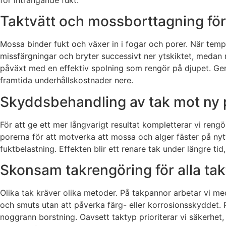
Taktvätt och mossborttagning för 
Mossa binder fukt och växer in i fogar och porer. När temp
missfärgningar och bryter successivt ner ytskiktet, medan
påväxt med en effektiv spolning som rengör på djupet. Gen
framtida underhållskostnader nere.
Skyddsbehandling av tak mot ny 
För att ge ett mer långvarigt resultat kompletterar vi ren
porerna för att motverka att mossa och alger fäster på nytt
fuktbelastning. Effekten blir ett renare tak under längre ti
Skonsam takrengöring för alla ta
Olika tak kräver olika metoder. På takpannor arbetar vi m
och smuts utan att påverka färg- eller korrosionsskyddet. 
noggrann borstning. Oavsett taktyp prioriterar vi säkerhet, 