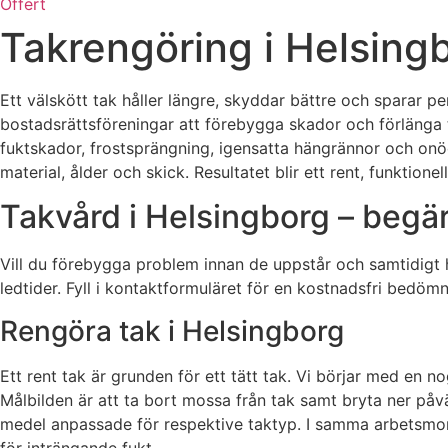
Offert
Takrengöring i Helsing
Ett välskött tak håller längre, skyddar bättre och sparar p
bostadsrättsföreningar att förebygga skador och förlänga 
fuktskador, frostsprängning, igensatta hängrännor och onö
material, ålder och skick. Resultatet blir ett rent, funktio
Takvård i Helsingborg – begär 
Vill du förebygga problem innan de uppstår och samtidigt h
ledtider. Fyll i kontaktformuläret för en kostnadsfri bedöm
Rengöra tak i Helsingborg
Ett rent tak är grunden för ett tätt tak. Vi börjar med e
Målbilden är att ta bort mossa från tak samt bryta ner påv
medel anpassade för respektive taktyp. I samma arbetsmome
för inträngande fukt.