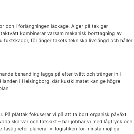
or och i förlängningen läckage. Alger på tak ger
år taktvätt kombinerar varsam mekanisk borttagning av
fuktskador, förlänger takets tekniska livslängd och håller
mande behandling läggs på efter tvätt och tränger in i
ållanden i Helsingborg, där kustklimatet kan ge högre
plan.
 På plåttak fokuserar vi på att ta bort organisk påväxt
ydda skarvar och tätskikt – här jobbar vi med lågtryck och
 fastigheter planerar vi logistiken för minsta möjliga