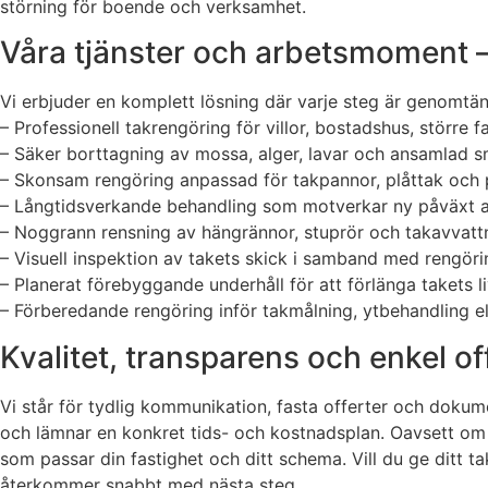
störning för boende och verksamhet.
Våra tjänster och arbetsmoment – f
Vi erbjuder en komplett lösning där varje steg är genomtän
– Professionell takrengöring för villor, bostadshus, större 
– Säker borttagning av mossa, alger, lavar och ansamlad s
– Skonsam rengöring anpassad för takpannor, plåttak och 
– Långtidsverkande behandling som motverkar ny påväxt 
– Noggrann rensning av hängrännor, stuprör och takavvat
– Visuell inspektion av takets skick i samband med rengör
– Planerat förebyggande underhåll för att förlänga takets 
– Förberedande rengöring inför takmålning, ytbehandling 
Kvalitet, transparens och enkel offe
Vi står för tydlig kommunikation, fasta offerter och doku
och lämnar en konkret tids- och kostnadsplan. Oavsett om du
som passar din fastighet och ditt schema. Vill du ge ditt t
återkommer snabbt med nästa steg.