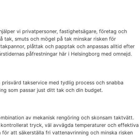
hjälper vi privatpersoner, fastighetsägare, företag och
å tak, smuts och mögel på tak minskar risken för
akpannor, plåttak och papptak och anpassas alltid efter
h årstidernas påfrestningar här i Helsingborg med omnejd.
ch prisvärd takservice med tydlig process och snabba
ing som passar just ditt tak och din budget.
 kombination av mekanisk rengöring och skonsam taktvätt.
kontrollerat tryck, väl avvägda temperaturer och effektiva
ör att säkerställa fri vattenavrinning och minska risken