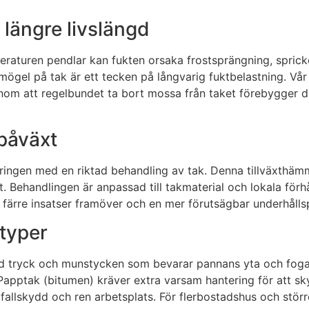
längre livslängd
eraturen pendlar kan fukten orsaka frostsprängning, sprick
 mögel på tak är ett tecken på långvarig fuktbelastning. V
om att regelbundet ta bort mossa från taket förebygger du 
påväxt
göringen med en riktad behandling av tak. Denna tillväxthäm
. Behandlingen är anpassad till takmaterial och lokala förh
d, färre insatser framöver och en mer förutsägbar underhålls
ktyper
ed tryck och munstycken som bevarar pannans yta och fogar.
Papptak (bitumen) kräver extra varsam hantering för att sk
fallskydd och ren arbetsplats. För flerbostadshus och större