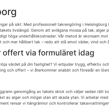
borg
engar på sikt. Med professionell takrengöring i Helsingborg 
takets livslängd. Genom att avlägsna mossa på tak, alger p
digt höga underhållskostnader. Vår metod är skonsam mot t
nellt och mer hållbart tak – redo att stå emot väder, vind oc
offert via formuläret idag
öja värdet på din fastighet? Vi erbjuder trygg, effektiv o
ning och offert – vi återkommer snabbt och föreslår en lösn
n noggrann genomgång av takets skick och väljer sedan rätt
äxt av alger och mögel utan att skada ytan. Vi arbetar med 
nt rensar vi hängrännor och kontrollerar takavvattningen f