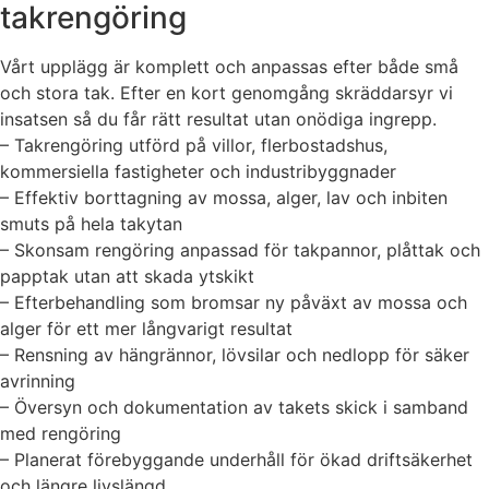
takrengöring
Vårt upplägg är komplett och anpassas efter både små
och stora tak. Efter en kort genomgång skräddarsyr vi
insatsen så du får rätt resultat utan onödiga ingrepp.
– Takrengöring utförd på villor, flerbostadshus,
kommersiella fastigheter och industribyggnader
– Effektiv borttagning av mossa, alger, lav och inbiten
smuts på hela takytan
– Skonsam rengöring anpassad för takpannor, plåttak och
papptak utan att skada ytskikt
– Efterbehandling som bromsar ny påväxt av mossa och
alger för ett mer långvarigt resultat
– Rensning av hängrännor, lövsilar och nedlopp för säker
avrinning
– Översyn och dokumentation av takets skick i samband
med rengöring
– Planerat förebyggande underhåll för ökad driftsäkerhet
och längre livslängd