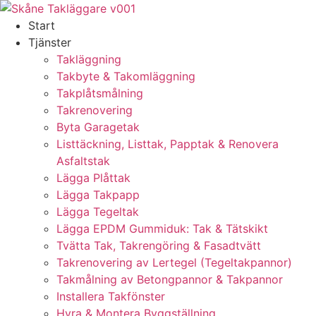
Skip
to
Start
content
Tjänster
Takläggning
Takbyte & Takomläggning
Takplåtsmålning
Takrenovering
Byta Garagetak
Listtäckning, Listtak, Papptak & Renovera
Asfaltstak
Lägga Plåttak
Lägga Takpapp
Lägga Tegeltak
Lägga EPDM Gummiduk: Tak & Tätskikt
Tvätta Tak, Takrengöring & Fasadtvätt
Takrenovering av Lertegel (Tegeltakpannor)
Takmålning av Betongpannor & Takpannor
Installera Takfönster
Hyra & Montera Byggställning