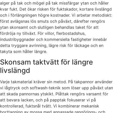
alger på tak och mögel på tak missfärgar ytan och håller
kvar fukt. Det ökar risken för fuktskador, kortare livslängd
och i förlängningen högre kostnader. Vi arbetar metodiskt:
först avlägsnas lös smuts och påväxt, därefter rengörs
ytan skonsamt och slutligen behandlas taket för att
fördröja ny tillväxt. För villor, flerbostadshus,
industribyggnader och kommersiella fastigheter innebär
detta tryggare avrinning, lägre risk för läckage och en
takyta som håller längre.
Skonsam taktvätt för längre
livslängd
Varje takmaterial kräver sin metod. På takpannor använder
vi lågtryck och softwash-teknik som löser upp påväxt utan
att skada pannornas ytskikt. Plåttak rengörs varsamt för
att bevara lacken, och på papptak fokuserar vi på
kontrollerad, fuktsnål tvätt. Vi kombinerar mekanisk
borttagning av mossa med anpassade rengörings- och