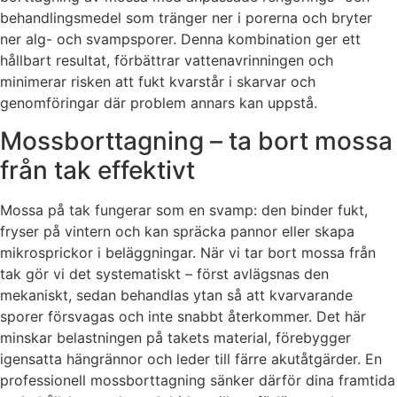
behandlingsmedel som tränger ner i porerna och bryter
ner alg- och svampsporer. Denna kombination ger ett
hållbart resultat, förbättrar vattenavrinningen och
minimerar risken att fukt kvarstår i skarvar och
genomföringar där problem annars kan uppstå.
Mossborttagning – ta bort mossa
från tak effektivt
Mossa på tak fungerar som en svamp: den binder fukt,
fryser på vintern och kan spräcka pannor eller skapa
mikrosprickor i beläggningar. När vi tar bort mossa från
tak gör vi det systematiskt – först avlägsnas den
mekaniskt, sedan behandlas ytan så att kvarvarande
sporer försvagas och inte snabbt återkommer. Det här
minskar belastningen på takets material, förebygger
igensatta hängrännor och leder till färre akutåtgärder. En
professionell mossborttagning sänker därför dina framtida