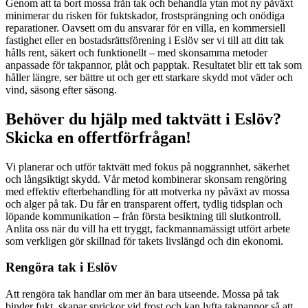
Genom att ta bort mossa från tak och behandla ytan mot ny påväxt
minimerar du risken för fuktskador, frostsprängning och onödiga
reparationer. Oavsett om du ansvarar för en villa, en kommersiell
fastighet eller en bostadsrättsförening i Eslöv ser vi till att ditt tak
hålls rent, säkert och funktionellt – med skonsamma metoder
anpassade för takpannor, plåt och papptak. Resultatet blir ett tak som
håller längre, ser bättre ut och ger ett starkare skydd mot väder och
vind, säsong efter säsong.
Behöver du hjälp med taktvätt i Eslöv?
Skicka en offertförfrågan!
Vi planerar och utför taktvätt med fokus på noggrannhet, säkerhet
och långsiktigt skydd. Vår metod kombinerar skonsam rengöring
med effektiv efterbehandling för att motverka ny påväxt av mossa
och alger på tak. Du får en transparent offert, tydlig tidsplan och
löpande kommunikation – från första besiktning till slutkontroll.
Anlita oss när du vill ha ett tryggt, fackmannamässigt utfört arbete
som verkligen gör skillnad för takets livslängd och din ekonomi.
Rengöra tak i Eslöv
Att rengöra tak handlar om mer än bara utseende. Mossa på tak
binder fukt, skapar sprickor vid frost och kan lyfta takpannor så att