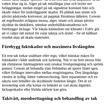
vatten letar sig in. Alger på tak missfärgar ytan och bryter ner
beläggningar, medan mögel på tak signalerar konstant fukt och
ökade risker för underliggande skador. På plåttak kan smuts och
påväxt påskynda korrosion; på papptak försämras tätheten. Genom
att regelbundet avlägsna mossa, alger, smuts och annan påväxt
skyddar du tätskikten, minskar underhållskostnaderna och
förebygger läckage. Vår lokala kännedom om klimatet i Eslöv gör
att vi väljer rätt metod för varje taktyp och årstid – för ett hållbart
resultat utan att skada materialet.
Förebygg fuktskador och maximera livslängden
Ett rent tak torkar snabbare efter regn, vilket minskar risken för
fuktskador i både undertak och isolering. När vi tar bort mossa från
tak elimineras fuktmagneten som orsakar frostsprängning och spröda
pannor. Genom att behandla ytan förhindras att sporer fäster igen,
vilket förlänger intervallen mellan rengöringarna. Den långsiktiga
vinsten är tydlig: bättre vattenavrinning, färre reparationer och en
takyta som behåller sin skyddande funktion längre. Det är en
investering som ofta kostar en bråkdel av vad akuta åtgärder,
läckageskador eller förtida takbyte kan göra.
Taktvätt, mossborttagning och behandling av tak