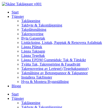
Skip
to
Start
content
Tjänster
Takläggning
Takbyte & Takomläggning
Takplåtsmålning
Takrenovering
Byta Garagetak
Listtäckning, Listtak, Papptak & Renovera Asfaltstak
Lägga Plåttak
Lägga Takpapp
Lägga Tegeltak
Lägga EPDM Gummiduk: Tak & Tätskikt
Tvätta Tak, Takrengöring & Fasadtvätt
Takrenovering av Lertegel (Tegeltakpannor)
Takmålning av Betongpannor & Takpannor
Installera Takfönster
Hyra & Montera Byggställning
Blogg
Start
Tjänster
Takläggning
Takbyte & Takomläggning