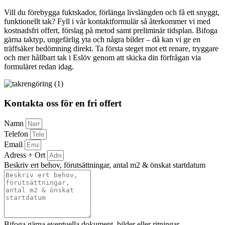
Vill du förebygga fuktskador, förlänga livslängden och få ett snyggt,
funktionellt tak? Fyll i vår kontaktformulär så återkommer vi med
kostnadsfri offert, förslag på metod samt preliminär tidsplan. Bifoga
gärna taktyp, ungefärlig yta och några bilder – då kan vi ge en
träffsäker bedömning direkt. Ta första steget mot ett renare, tryggare
och mer hållbart tak i Eslöv genom att skicka din förfrågan via
formuläret redan idag.
Kontakta oss för en fri offert
Namn
Telefon
Email
Adress + Ort
Beskriv ert behov, förutsättningar, antal m2 & önskat startdatum
Bifoga gärna eventuella dokument, bilder eller ritningar