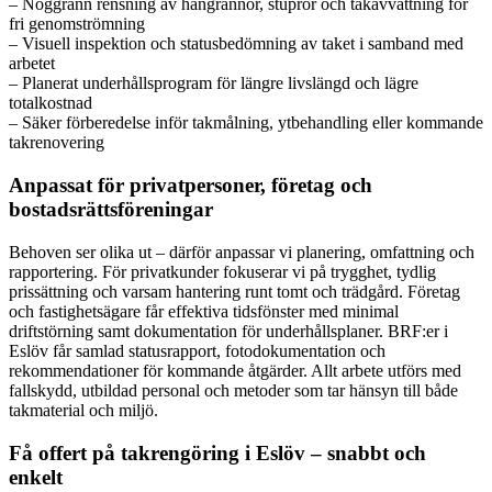
– Noggrann rensning av hängrännor, stuprör och takavvattning för
fri genomströmning
– Visuell inspektion och statusbedömning av taket i samband med
arbetet
– Planerat underhållsprogram för längre livslängd och lägre
totalkostnad
– Säker förberedelse inför takmålning, ytbehandling eller kommande
takrenovering
Anpassat för privatpersoner, företag och
bostadsrättsföreningar
Behoven ser olika ut – därför anpassar vi planering, omfattning och
rapportering. För privatkunder fokuserar vi på trygghet, tydlig
prissättning och varsam hantering runt tomt och trädgård. Företag
och fastighetsägare får effektiva tidsfönster med minimal
driftstörning samt dokumentation för underhållsplaner. BRF:er i
Eslöv får samlad statusrapport, fotodokumentation och
rekommendationer för kommande åtgärder. Allt arbete utförs med
fallskydd, utbildad personal och metoder som tar hänsyn till både
takmaterial och miljö.
Få offert på takrengöring i Eslöv – snabbt och
enkelt