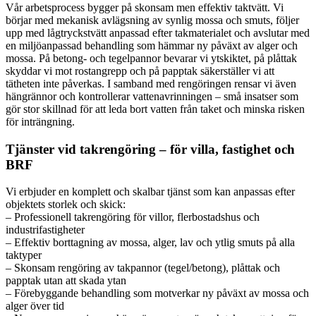
Vår arbetsprocess bygger på skonsam men effektiv taktvätt. Vi
börjar med mekanisk avlägsning av synlig mossa och smuts, följer
upp med lågtryckstvätt anpassad efter takmaterialet och avslutar med
en miljöanpassad behandling som hämmar ny påväxt av alger och
mossa. På betong- och tegelpannor bevarar vi ytskiktet, på plåttak
skyddar vi mot rostangrepp och på papptak säkerställer vi att
tätheten inte påverkas. I samband med rengöringen rensar vi även
hängrännor och kontrollerar vattenavrinningen – små insatser som
gör stor skillnad för att leda bort vatten från taket och minska risken
för inträngning.
Tjänster vid takrengöring – för villa, fastighet och
BRF
Vi erbjuder en komplett och skalbar tjänst som kan anpassas efter
objektets storlek och skick:
– Professionell takrengöring för villor, flerbostadshus och
industrifastigheter
– Effektiv borttagning av mossa, alger, lav och ytlig smuts på alla
taktyper
– Skonsam rengöring av takpannor (tegel/betong), plåttak och
papptak utan att skada ytan
– Förebyggande behandling som motverkar ny påväxt av mossa och
alger över tid