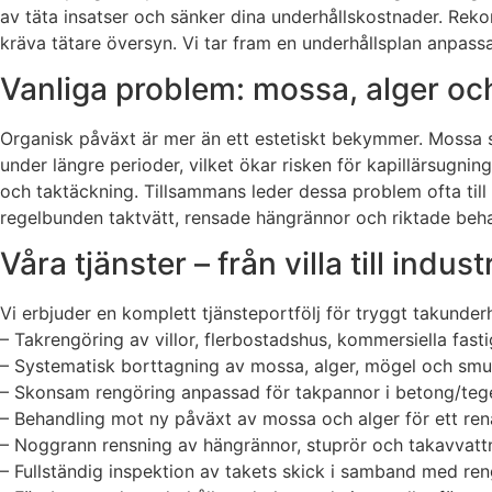
av täta insatser och sänker dina underhållskostnader. Reko
kräva tätare översyn. Vi tar fram en underhållsplan anpassa
Vanliga problem: mossa, alger oc
Organisk påväxt är mer än ett estetiskt bekymmer. Mossa s
under längre perioder, vilket ökar risken för kapillärsugnin
och taktäckning. Tillsammans leder dessa problem ofta till
regelbunden taktvätt, rensade hängrännor och riktade behan
Våra tjänster – från villa till industr
Vi erbjuder en komplett tjänsteportfölj för tryggt takunderh
– Takrengöring av villor, flerbostadshus, kommersiella fas
– Systematisk borttagning av mossa, alger, mögel och smut
– Skonsam rengöring anpassad för takpannor i betong/tege
– Behandling mot ny påväxt av mossa och alger för ett ren
– Noggrann rensning av hängrännor, stuprör och takavvatt
– Fullständig inspektion av takets skick i samband med r