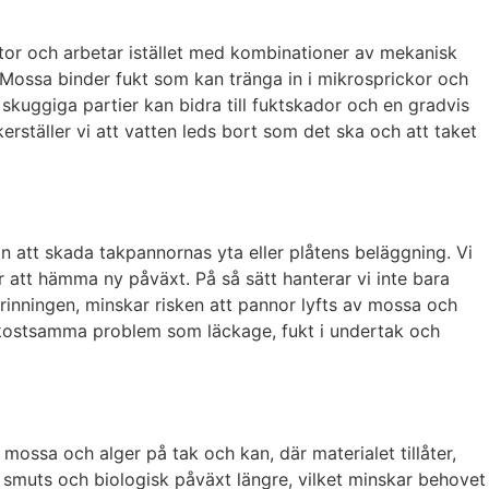
ytor och arbetar istället med kombinationer av mekanisk
 Mossa binder fukt som kan tränga in i mikrosprickor och
skuggiga partier kan bidra till fuktskador och en gradvis
rställer vi att vatten leds bort som det ska och att taket
 att skada takpannornas yta eller plåtens beläggning. Vi
r att hämma ny påväxt. På så sätt hanterar vi inte bara
inningen, minskar risken att pannor lyfts av mossa och
en kostsamma problem som läckage, fukt i undertak och
ossa och alger på tak och kan, där materialet tillåter,
t smuts och biologisk påväxt längre, vilket minskar behovet