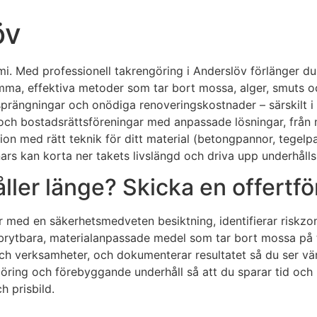
öv
i. Med professionell takrengöring i Anderslöv förlänger du
amma, effektiva metoder som tar bort mossa, alger, smuts oc
sprängningar och onödiga renoveringskostnader – särskilt i
 och bostadsrättsföreningar med anpassade lösningar, från m
med rätt teknik för ditt material (betongpannor, tegelpannor
nars kan korta ner takets livslängd och driva upp underhåll
ler länge? Skicka en offertfö
jar med en säkerhetsmedveten besiktning, identifierar riskzo
dbrytbara, materialanpassade medel som tar bort mossa på t
ch verksamheter, och dokumenterar resultatet så du ser vär
rengöring och förebyggande underhåll så att du sparar tid oc
 prisbild.