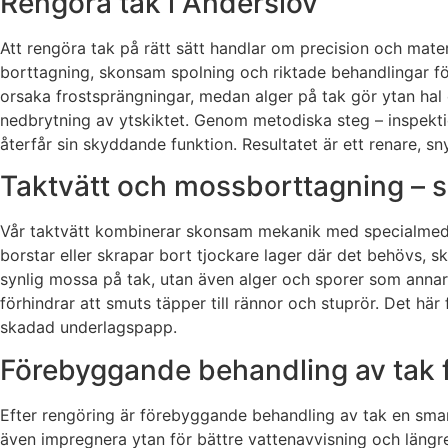
Rengöra tak i Anderslöv
Att rengöra tak på rätt sätt handlar om precision och mat
borttagning, skonsam spolning och riktade behandlingar för
orsaka frostsprängningar, medan alger på tak gör ytan hal 
nedbrytning av ytskiktet. Genom metodiska steg – inspektio
återfår sin skyddande funktion. Resultatet är ett renare, s
Taktvätt och mossborttagning –
Vår taktvätt kombinerar skonsam mekanik med specialmedel 
borstar eller skrapar bort tjockare lager där det behövs, s
synlig mossa på tak, utan även alger och sporer som annar
förhindrar att smuts täpper till rännor och stuprör. Det h
skadad underlagspapp.
Förebyggande behandling av tak f
Efter rengöring är förebyggande behandling av tak en smart
även impregnera ytan för bättre vattenavvisning och längre