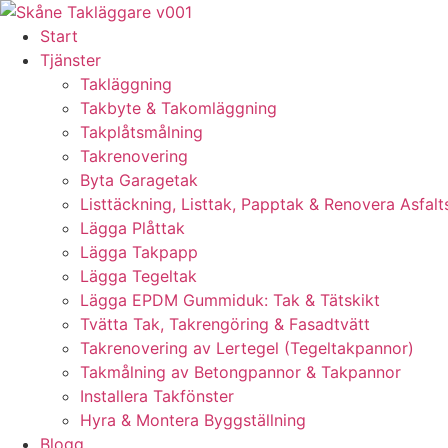
Skip
to
Start
content
Tjänster
Takläggning
Takbyte & Takomläggning
Takplåtsmålning
Takrenovering
Byta Garagetak
Listtäckning, Listtak, Papptak & Renovera Asfalt
Lägga Plåttak
Lägga Takpapp
Lägga Tegeltak
Lägga EPDM Gummiduk: Tak & Tätskikt
Tvätta Tak, Takrengöring & Fasadtvätt
Takrenovering av Lertegel (Tegeltakpannor)
Takmålning av Betongpannor & Takpannor
Installera Takfönster
Hyra & Montera Byggställning
Blogg