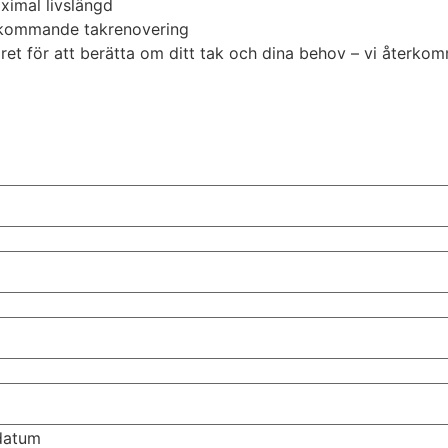
ximal livslängd
er kommande takrenovering
äret för att berätta om ditt tak och dina behov – vi återko
tdatum