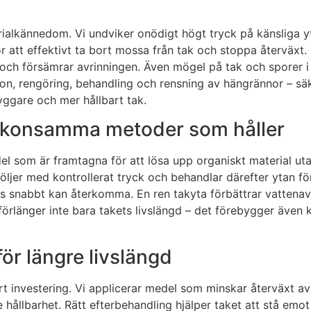
erialkännedom. Vi undviker onödigt högt tryck på känsliga 
 att effektivt ta bort mossa från tak och stoppa återväxt.
och försämrar avrinningen. Även mögel på tak och sporer i 
n, rengöring, behandling och rensning av hängrännor – säke
nyggare och mer hållbart tak.
 skonsamma metoder som håller
som är framtagna för att lösa upp organiskt material utan
köljer med kontrollerat tryck och behandlar därefter ytan fö
s snabbt kan återkomma. En ren takyta förbättrar vattenavr
är förlänger inte bara takets livslängd – det förebygger äv
ör längre livslängd
 investering. Vi applicerar medel som minskar återväxt av m
 hållbarhet. Rätt efterbehandling hjälper taket att stå emo