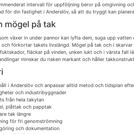
mmenderat intervall för uppföljning beror på omgivning och
d för din fastighet i Anderslöv, så att du tryggt kan plane
h mögel på tak
om växer in under pannor kan lyfta dem, suga upp vatten o
g och förkortar takets livslängd. Mögel på tak och i skarvar
 fuktskador, fläckar på vinden, unken lukt och i värsta fa
dlingar minskar du risken markant och håller takkonstruktio
i
åll i Anderslöv och anpassar alltid metod och tidsplan efter
tigheter och industribyggnader
s från hela takytan
l, plåttak och papptak
are tak längre
ning för fri genomströmning
engöring och dokumentation