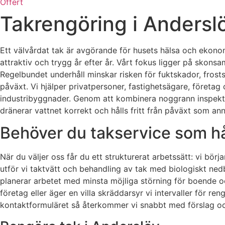
Offert
Takrengöring i Andersl
Ett välvårdat tak är avgörande för husets hälsa och ekonom
attraktiv och trygg år efter år. Vårt fokus ligger på skons
Regelbundet underhåll minskar risken för fuktskador, frost
påväxt. Vi hjälper privatpersoner, fastighetsägare, företag
industribyggnader. Genom att kombinera noggrann inspektion 
dränerar vattnet korrekt och hålls fritt från påväxt som an
Behöver du takservice som hål
När du väljer oss får du ett strukturerat arbetssätt: vi bör
utför vi taktvätt och behandling av tak med biologiskt ne
planerar arbetet med minsta möjliga störning för boende o
företag eller äger en villa skräddarsyr vi intervaller för 
kontaktformuläret så återkommer vi snabbt med förslag och