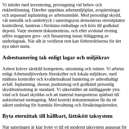
Vi inleder med inventering, provtagning vid behov och
riskbedömning. Därefter upprättas arbetsmiljöplan, avspärrningar
och anpassad inplastning av arbetsområde. Med personligt skydd,
våt metodik och undertryck i saneringszon demonteras eternitplattor
kontrollerat, hanteras i förslutna emballage och körs till godkänd
deponi. Varje moment dokumenteras, och efter avslutad rivning
utförs noggrann grov- och finsanering innan friläggning av
underlagstak. När allt är verifierat rent kan förberedelserna för det
nya taket starta.
Asbestsanering tak enligt lagar och miljökrav
Asbest kräver särskild kompetens, utrustning och rutiner. Vi arbetar
enligt Arbetsmiljöverkets föreskrifter och lokala miljökrav, med
mätbara kontroller och kvalitetssäkrad hantering av asbesthaltigt
avfall. Inplastning, slussar, punktutsug och godkänd personlig
skyddsutrustning är standard. Vi säkerställer att intilliggande ytor,
vind och fasad skyddas och att material transporteras spårbart till
auktoriserad mottagning. Med korrekt dokumentation får du ett
säkert underlag för framtida förvaltning och försäkringsärenden.
Byta eternittak till hållbart, lättskött taksystem
När saneringen är klar byter vi till ett modernt taksystem anpassat för