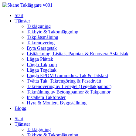
Skip
to
Start
content
Tjänster
Takläggning
Takbyte & Takomläggning
Takplåtsmålning
Takrenovering
Byta Garagetak
Listtäckning, Listtak, Papptak & Renovera Asfaltstak
Lägga Plåttak
Lägga Takpapp
Lägga Tegeltak
Lägga EPDM Gummiduk: Tak & Tätskikt
Tvätta Tak, Takrengöring & Fasadtvätt
Takrenovering av Lertegel (Tegeltakpannor)
Takmålning av Betongpannor & Takpannor
Installera Takfönster
Hyra & Montera Byggställning
Blogg
Start
Tjänster
Takläggning
Takbyte & Takomläggning