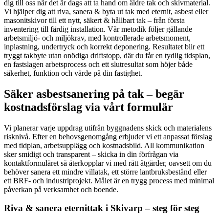
dig till oss när det är dags att ta hand om äldre tak och skivmaterial.
Vi hjälper dig att riva, sanera & byta ut tak med eternit, asbest eller
masonitskivor till ett nytt, säkert & hållbart tak – från första
inventering till färdig installation. Vår metodik följer gällande
arbetsmiljö- och miljökrav, med kontrollerade arbetsmoment,
inplastning, undertryck och korrekt deponering. Resultatet blir ett
tryggt takbyte utan onödiga driftstopp, där du får en tydlig tidsplan,
en fastslagen arbetsprocess och ett slutresultat som höjer både
säkerhet, funktion och värde på din fastighet.
Säker asbestsanering på tak – begär
kostnadsförslag via vårt formulär
Vi planerar varje uppdrag utifrån byggnadens skick och materialens
risknivå. Efter en behovsgenomgång erbjuder vi ett anpassat förslag
med tidplan, arbetsupplägg och kostnadsbild. All kommunikation
sker smidigt och transparent – skicka in din förfrågan via
kontaktformuläret så återkopplar vi med rätt åtgärder, oavsett om du
behöver sanera ett mindre villatak, ett större lantbruksbestånd eller
ett BRF- och industriprojekt. Målet är en trygg process med minimal
påverkan på verksamhet och boende.
Riva & sanera eternittak i Skivarp – steg för steg