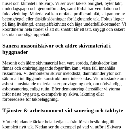
huset och klimatet i Skivarp. Vi ser över takets bärighet, byter läkt,
underlagspapp och genomförnader, samt förbättrar ventilation och
fuktavledning. Materialval kan omfatta profilerad plåt, takpannor av
betong/tegel eller tätskiktslösningar för låglutande tak. Fokus ligger
på lång livslängd, energieffektivitet och låga underhållskostnader. Vi
koordinerar hela flödet så att du snabbt får ett tätt, snyggt och säkert
tak utan onödiga uppehåll.
Sanera masonitskivor och äldre skivmaterial i
byggnader
Masonit och äldre skivmaterial kan vara spröda, fuktskador kan
finnas och omkringliggande fogar/lim kan i vissa fall innehålla
riskämnen. Vi demonterar skivor metodiskt, dammbinder ytor och
säkrar att intilliggande konstruktioner inte skadas. Vid misstanke om
asbest i anslutande material sker provtagning och, om nödvändigt,
asbestsanering enligt rutin. Efter demontering återställer vi ytorna
inför nästa byggsteg, exempelvis ny skiva, läktning eller
förberedelse för takbeläggning.
Tjänster & arbetsmoment vid sanering och takbyte
Vårt erbjudande täcker hela kedjan – från första besiktning till
komplett nytt tak. Nedan ser du exempel på vad vi utför i Skivarp