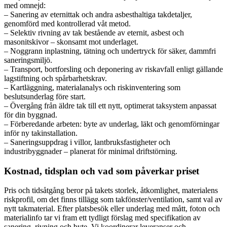
med omnejd:
– Sanering av eternittak och andra asbesthaltiga takdetaljer,
genomförd med kontrollerad våt metod.
– Selektiv rivning av tak bestående av eternit, asbest och
masonitskivor – skonsamt mot underlaget.
– Noggrann inplastning, tätning och undertryck för säker, dammfri
saneringsmiljö.
– Transport, bortforsling och deponering av riskavfall enligt gällande
lagstiftning och spårbarhetskrav.
– Kartläggning, materialanalys och riskinventering som
beslutsunderlag före start.
– Övergång från äldre tak till ett nytt, optimerat taksystem anpassat
för din byggnad.
– Förberedande arbeten: byte av underlag, läkt och genomförningar
inför ny takinstallation.
– Saneringsuppdrag i villor, lantbruksfastigheter och
industribyggnader – planerat för minimal driftstörning.
Kostnad, tidsplan och vad som påverkar priset
Pris och tidsåtgång beror på takets storlek, åtkomlighet, materialens
riskprofil, om det finns tillägg som takfönster/ventilation, samt val av
nytt takmaterial. Efter platsbesök eller underlag med mått, foton och
materialinfo tar vi fram ett tydligt förslag med specifikation av
sanering, rivning och byte. Vi koordinerar leveranser och