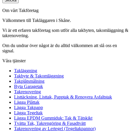
Skicka
Om vårt Takföretag
Välkommen till Takläggaren i Skåne.
Vi är ett erfaren takföretag som utför alla takbyten, takomläggning &
takrenovering.
Om du undrar över något är du alltid välkommen att slå oss en
signal.
Våra tjänster
Takläggning
Takbyte & Takomläggning
Takplåtsmålning
Byta Garagetak
Takrenovering
Listtäckning, Listtak, Papptak & Renovera Asfaltstak
Lägga Plåttak
Lägga Takpapp
Lägga Tegeltak
Lägga EPDM Gummiduk: Tak & Tätskikt
Tvätta Tak, Takrengöring & Fasadtvätt
Takrenovering av Lertegel (Tegeltakpannor)