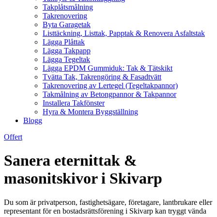
Takplåtsmålning
Takrenovering
Byta Garagetak
Listtäckning, Listtak, Papptak & Renovera Asfaltstak
Lägga Plåttak
Lägga Takpapp
Lägga Tegeltak
Lägga EPDM Gummiduk: Tak & Tätskikt
Tvätta Tak, Takrengöring & Fasadtvätt
Takrenovering av Lertegel (Tegeltakpannor)
Takmålning av Betongpannor & Takpannor
Installera Takfönster
Hyra & Montera Byggställning
Blogg
Offert
Sanera eternittak &
masonitskivor i Skivarp
Du som är privatperson, fastighetsägare, företagare, lantbrukare eller
representant för en bostadsrättsförening i Skivarp kan tryggt vända