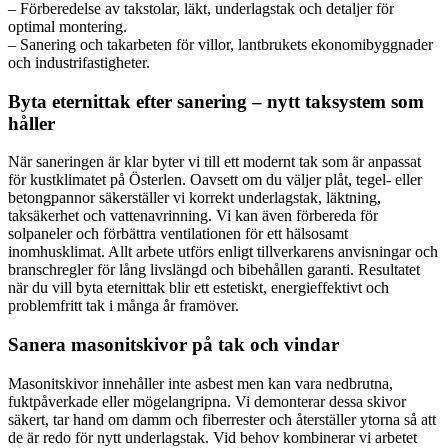
– Förberedelse av takstolar, läkt, underlagstak och detaljer för
optimal montering.
– Sanering och takarbeten för villor, lantbrukets ekonomibyggnader
och industrifastigheter.
Byta eternittak efter sanering – nytt taksystem som
håller
När saneringen är klar byter vi till ett modernt tak som är anpassat
för kustklimatet på Österlen. Oavsett om du väljer plåt, tegel- eller
betongpannor säkerställer vi korrekt underlagstak, läktning,
taksäkerhet och vattenavrinning. Vi kan även förbereda för
solpaneler och förbättra ventilationen för ett hälsosamt
inomhusklimat. Allt arbete utförs enligt tillverkarens anvisningar och
branschregler för lång livslängd och bibehållen garanti. Resultatet
när du vill byta eternittak blir ett estetiskt, energieffektivt och
problemfritt tak i många år framöver.
Sanera masonitskivor på tak och vindar
Masonitskivor innehåller inte asbest men kan vara nedbrutna,
fuktpåverkade eller mögelangripna. Vi demonterar dessa skivor
säkert, tar hand om damm och fiberrester och återställer ytorna så att
de är redo för nytt underlagstak. Vid behov kombinerar vi arbetet