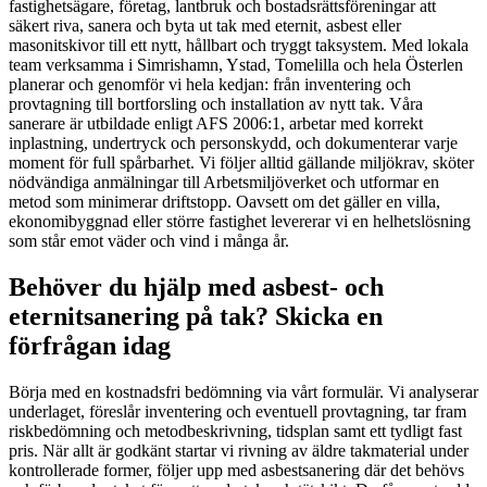
fastighetsägare, företag, lantbruk och bostadsrättsföreningar att
säkert riva, sanera och byta ut tak med eternit, asbest eller
masonitskivor till ett nytt, hållbart och tryggt taksystem. Med lokala
team verksamma i Simrishamn, Ystad, Tomelilla och hela Österlen
planerar och genomför vi hela kedjan: från inventering och
provtagning till bortforsling och installation av nytt tak. Våra
sanerare är utbildade enligt AFS 2006:1, arbetar med korrekt
inplastning, undertryck och personskydd, och dokumenterar varje
moment för full spårbarhet. Vi följer alltid gällande miljökrav, sköter
nödvändiga anmälningar till Arbetsmiljöverket och utformar en
metod som minimerar driftstopp. Oavsett om det gäller en villa,
ekonomibyggnad eller större fastighet levererar vi en helhetslösning
som står emot väder och vind i många år.
Behöver du hjälp med asbest- och
eternitsanering på tak? Skicka en
förfrågan idag
Börja med en kostnadsfri bedömning via vårt formulär. Vi analyserar
underlaget, föreslår inventering och eventuell provtagning, tar fram
riskbedömning och metodbeskrivning, tidsplan samt ett tydligt fast
pris. När allt är godkänt startar vi rivning av äldre takmaterial under
kontrollerade former, följer upp med asbestsanering där det behövs