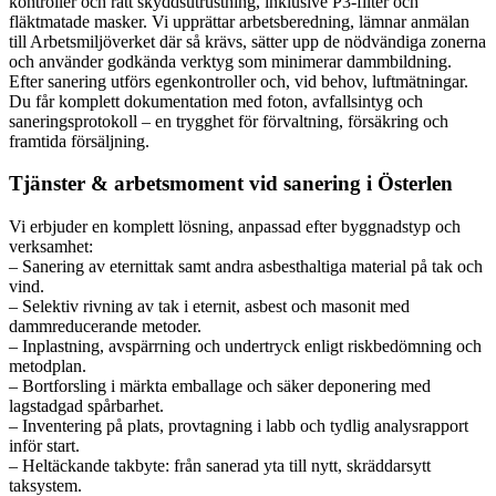
kontroller och rätt skyddsutrustning, inklusive P3-filter och
fläktmatade masker. Vi upprättar arbetsberedning, lämnar anmälan
till Arbetsmiljöverket där så krävs, sätter upp de nödvändiga zonerna
och använder godkända verktyg som minimerar dammbildning.
Efter sanering utförs egenkontroller och, vid behov, luftmätningar.
Du får komplett dokumentation med foton, avfallsintyg och
saneringsprotokoll – en trygghet för förvaltning, försäkring och
framtida försäljning.
Tjänster & arbetsmoment vid sanering i Österlen
Vi erbjuder en komplett lösning, anpassad efter byggnadstyp och
verksamhet:
– Sanering av eternittak samt andra asbesthaltiga material på tak och
vind.
– Selektiv rivning av tak i eternit, asbest och masonit med
dammreducerande metoder.
– Inplastning, avspärrning och undertryck enligt riskbedömning och
metodplan.
– Bortforsling i märkta emballage och säker deponering med
lagstadgad spårbarhet.
– Inventering på plats, provtagning i labb och tydlig analysrapport
inför start.
– Heltäckande takbyte: från sanerad yta till nytt, skräddarsytt
taksystem.