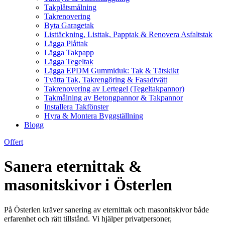
Takplåtsmålning
Takrenovering
Byta Garagetak
Listtäckning, Listtak, Papptak & Renovera Asfaltstak
Lägga Plåttak
Lägga Takpapp
Lägga Tegeltak
Lägga EPDM Gummiduk: Tak & Tätskikt
Tvätta Tak, Takrengöring & Fasadtvätt
Takrenovering av Lertegel (Tegeltakpannor)
Takmålning av Betongpannor & Takpannor
Installera Takfönster
Hyra & Montera Byggställning
Blogg
Offert
Sanera eternittak &
masonitskivor i Österlen
På Österlen kräver sanering av eternittak och masonitskivor både
erfarenhet och rätt tillstånd. Vi hjälper privatpersoner,