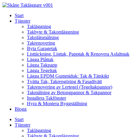
Skip
to
Start
content
Tjänster
Takläggning
Takbyte & Takomläggning
Takplåtsmålning
Takrenovering
Byta Garagetak
Listtäckning, Listtak, Papptak & Renovera Asfaltstak
Lägga Plåttak
Lägga Takpapp
Lägga Tegeltak
Lägga EPDM Gummiduk: Tak & Tätskikt
Tvätta Tak, Takrengöring & Fasadtvätt
Takrenovering av Lertegel (Tegeltakpannor)
Takmålning av Betongpannor & Takpannor
Installera Takfönster
Hyra & Montera Byggställning
Blogg
Start
Tjänster
Takläggning
Takbyte & Takomläggning