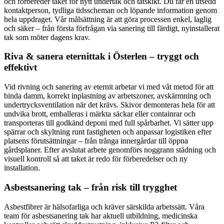
och förbereder taket för nytt undertak och tätskikt. Du får en utsedd
kontaktperson, tydliga tidsscheman och löpande information genom
hela uppdraget. Vår målsättning är att göra processen enkel, laglig
och säker – från första förfrågan via sanering till färdigt, nyinstallerat
tak som möter dagens krav.
Riva & sanera eternittak i Österlen – tryggt och
effektivt
Vid rivning och sanering av eternit arbetar vi med våt metod för att
binda damm, korrekt inplastning av arbetszoner, avskärmning och
undertrycksventilation när det krävs. Skivor demonteras hela för att
undvika brott, emballeras i märkta säckar eller containrar och
transporteras till godkänd deponi med full spårbarhet. Vi sätter upp
spärrar och skyltning runt fastigheten och anpassar logistiken efter
platsens förutsättningar – från trånga innergårdar till öppna
gårdsplaner. Efter avslutat arbete genomförs noggrann städning och
visuell kontroll så att taket är redo för förberedelser och ny
installation.
Asbestsanering tak – från risk till trygghet
Asbestfibrer är hälsofarliga och kräver särskilda arbetssätt. Våra
team för asbestsanering tak har aktuell utbildning, medicinska