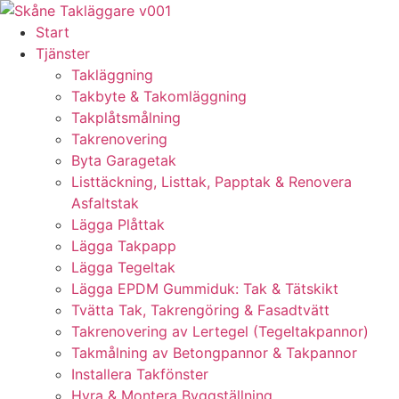
Skip
to
Start
content
Tjänster
Takläggning
Takbyte & Takomläggning
Takplåtsmålning
Takrenovering
Byta Garagetak
Listtäckning, Listtak, Papptak & Renovera
Asfaltstak
Lägga Plåttak
Lägga Takpapp
Lägga Tegeltak
Lägga EPDM Gummiduk: Tak & Tätskikt
Tvätta Tak, Takrengöring & Fasadtvätt
Takrenovering av Lertegel (Tegeltakpannor)
Takmålning av Betongpannor & Takpannor
Installera Takfönster
Hyra & Montera Byggställning