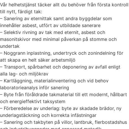
Vår helhetstjänst täcker allt du behöver från första kontroll
till nytt, färdigt tak:
– Sanering av eternittak samt andra byggdelar som
innehåller asbest, utfört av utbildade sanerare
– Selektiv rivning av tak med eternit, asbest och
masonitskivor med minimal påverkan på stomme och
undertak
– Noggrann inplastning, undertryck och zonindelning för
att skapa en helt säker arbetsmiljö
– Transport, spårbarhet och deponering av avfall enligt
alla lag- och miljökrav
– Kartläggning, materialinventering och vid behov
laboratorieanalys inför sanering
– Byte från föråldrade takmaterial till ett modernt, hållbart
och energieffektivt taksystem
– Förberedelse av underlag: byte av skadade brädor, ny
underlagstäckning och korrekta infästningar
– Sanering och takbyten på villor, lantbruk, flerbostadshus
och industribyggnader med anpassad metodik