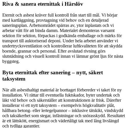
Riva & sanera eternittak i Härslöv
Eternit och asbest kräver full kontroll från start till mål. Vi börjar
med kartläggning, provtagning vid behov och en detaljerad
saneringsplan. Arbetsområdet spärras av, ytor inplastats och vi
arbetar vått för att binda damm. Materialet demonteras varsamt
sektion för sektion, förpackas i godkända emballage och märks för
transport till auktoriserad deponi. Under hela arbetet använder vi
undertrycksventilation och kontrollerar luftkvaliteten för att skydda
boende, grannar och personal. Efter avslutad rivning görs
slutstädning och visuell kontroll innan vi lämnar grönt ljus för nästa
byggsteg.
Byta eternittak efter sanering – nytt, säkert
taksystem
När allt asbesthaltigt material är borttaget förbereder vi taket för ny
installation. Vi rättar till eventuella fuktskador, byter undertak och
läkt vid behov och säkerställer att konstruktionen är frisk. Därefter
installerar vi ett nytt taksystem – exempelvis högkvalitativ plåt,
hållbara betong- eller lertegelpannor – inklusive tätskikt, vindskydd
och taksäkerhet som stegar, infästningar och snörasskydd. Resultatet
är ett lättskött, energismart och vädertåligt tak med lång livslängd
och tydliga garantier.