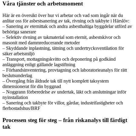
Våra tjänster och arbetsmoment
Här är en översikt över hur vi arbetar och vad som ingår när du
anlitar oss för asbestsanering av tak, rivning och takbyte i Härslöv:
– Sanering av eternittak och andra asbesthaltiga byggdelar utförd av
behöriga sanerare
– Selektiv rivning av takmaterial som eternit, asbestskivor och
masonit med dammreducerande metoder
– Skyddande inplastning, tätning och undertrycksventilation för
säker arbetsmiljö
– Transport, mottagningskvitto och deponering på godkänd
anläggning enligt gällande lagstiftning
– Förhandsinventering, provtagning och laboratorieanalys för rätt
beslutsunderlag
– Övergång från åldrade tak till nytt komplett taksystem
dimensionerat för din byggnad
– Noggrann förberedelse av undertak, läkt och anslutningar inför
nyinstallation
– Sanering och takbyte för villor, gårdar, industrifastigheter och
flerbostadshus/BRF
Processen steg för steg – från riskanalys till färdigt
tak