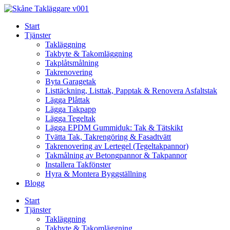
Skip
to
Start
content
Tjänster
Takläggning
Takbyte & Takomläggning
Takplåtsmålning
Takrenovering
Byta Garagetak
Listtäckning, Listtak, Papptak & Renovera Asfaltstak
Lägga Plåttak
Lägga Takpapp
Lägga Tegeltak
Lägga EPDM Gummiduk: Tak & Tätskikt
Tvätta Tak, Takrengöring & Fasadtvätt
Takrenovering av Lertegel (Tegeltakpannor)
Takmålning av Betongpannor & Takpannor
Installera Takfönster
Hyra & Montera Byggställning
Blogg
Start
Tjänster
Takläggning
Takbyte & Takomläggning