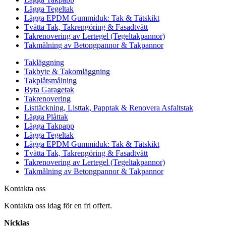
Lägga Tegeltak
Lägga EPDM Gummiduk: Tak & Tätskikt
Tvätta Tak, Takrengöring & Fasadtvätt
Takrenovering av Lertegel (Tegeltakpannor)
Takmålning av Betongpannor & Takpannor
Takläggning
Takbyte & Takomläggning
Takplåtsmålning
Byta Garagetak
Takrenovering
Listtäckning, Listtak, Papptak & Renovera Asfaltstak
Lägga Plåttak
Lägga Takpapp
Lägga Tegeltak
Lägga EPDM Gummiduk: Tak & Tätskikt
Tvätta Tak, Takrengöring & Fasadtvätt
Takrenovering av Lertegel (Tegeltakpannor)
Takmålning av Betongpannor & Takpannor
Kontakta oss
Kontakta oss idag för en fri offert.
Nicklas