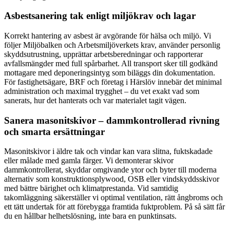
Asbestsanering tak enligt miljökrav och lagar
Korrekt hantering av asbest är avgörande för hälsa och miljö. Vi
följer Miljöbalken och Arbetsmiljöverkets krav, använder personlig
skyddsutrustning, upprättar arbetsberedningar och rapporterar
avfallsmängder med full spårbarhet. All transport sker till godkänd
mottagare med deponeringsintyg som biläggs din dokumentation.
För fastighetsägare, BRF och företag i Härslöv innebär det minimal
administration och maximal trygghet – du vet exakt vad som
sanerats, hur det hanterats och var materialet tagit vägen.
Sanera masonitskivor – dammkontrollerad rivning
och smarta ersättningar
Masonitskivor i äldre tak och vindar kan vara slitna, fuktskadade
eller målade med gamla färger. Vi demonterar skivor
dammkontrollerat, skyddar omgivande ytor och byter till moderna
alternativ som konstruktionsplywood, OSB eller vindskyddsskivor
med bättre bärighet och klimatprestanda. Vid samtidig
takomläggning säkerställer vi optimal ventilation, rätt ångbroms och
ett tätt undertak för att förebygga framtida fuktproblem. På så sätt får
du en hållbar helhetslösning, inte bara en punktinsats.