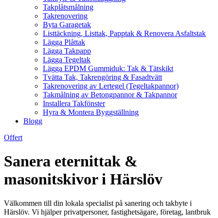
Takplåtsmålning
Takrenovering
Byta Garagetak
Listtäckning, Listtak, Papptak & Renovera Asfaltstak
Lägga Plåttak
Lägga Takpapp
Lägga Tegeltak
Lägga EPDM Gummiduk: Tak & Tätskikt
Tvätta Tak, Takrengöring & Fasadtvätt
Takrenovering av Lertegel (Tegeltakpannor)
Takmålning av Betongpannor & Takpannor
Installera Takfönster
Hyra & Montera Byggställning
Blogg
Offert
Sanera eternittak &
masonitskivor i Härslöv
Välkommen till din lokala specialist på sanering och takbyte i
Härslöv. Vi hjälper privatpersoner, fastighetsägare, företag, lantbruk