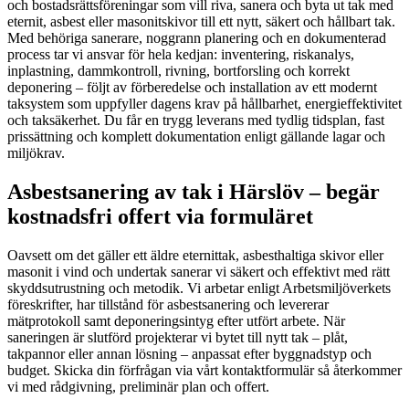
och bostadsrättsföreningar som vill riva, sanera och byta ut tak med
eternit, asbest eller masonitskivor till ett nytt, säkert och hållbart tak.
Med behöriga sanerare, noggrann planering och en dokumenterad
process tar vi ansvar för hela kedjan: inventering, riskanalys,
inplastning, dammkontroll, rivning, bortforsling och korrekt
deponering – följt av förberedelse och installation av ett modernt
taksystem som uppfyller dagens krav på hållbarhet, energieffektivitet
och taksäkerhet. Du får en trygg leverans med tydlig tidsplan, fast
prissättning och komplett dokumentation enligt gällande lagar och
miljökrav.
Asbestsanering av tak i Härslöv – begär
kostnadsfri offert via formuläret
Oavsett om det gäller ett äldre eternittak, asbesthaltiga skivor eller
masonit i vind och undertak sanerar vi säkert och effektivt med rätt
skyddsutrustning och metodik. Vi arbetar enligt Arbetsmiljöverkets
föreskrifter, har tillstånd för asbestsanering och levererar
mätprotokoll samt deponeringsintyg efter utfört arbete. När
saneringen är slutförd projekterar vi bytet till nytt tak – plåt,
takpannor eller annan lösning – anpassat efter byggnadstyp och
budget. Skicka din förfrågan via vårt kontaktformulär så återkommer
vi med rådgivning, preliminär plan och offert.