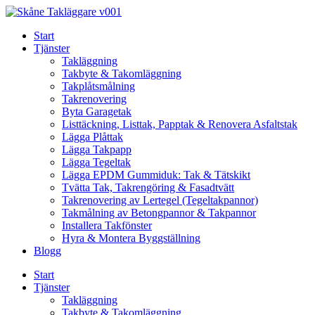
Skip
to
Start
content
Tjänster
Takläggning
Takbyte & Takomläggning
Takplåtsmålning
Takrenovering
Byta Garagetak
Listtäckning, Listtak, Papptak & Renovera Asfaltstak
Lägga Plåttak
Lägga Takpapp
Lägga Tegeltak
Lägga EPDM Gummiduk: Tak & Tätskikt
Tvätta Tak, Takrengöring & Fasadtvätt
Takrenovering av Lertegel (Tegeltakpannor)
Takmålning av Betongpannor & Takpannor
Installera Takfönster
Hyra & Montera Byggställning
Blogg
Start
Tjänster
Takläggning
Takbyte & Takomläggning