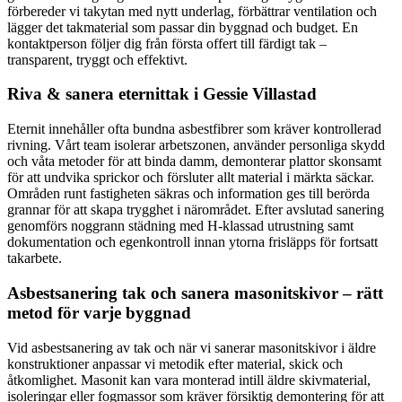
förbereder vi takytan med nytt underlag, förbättrar ventilation och
lägger det takmaterial som passar din byggnad och budget. En
kontaktperson följer dig från första offert till färdigt tak –
transparent, tryggt och effektivt.
Riva & sanera eternittak i Gessie Villastad
Eternit innehåller ofta bundna asbestfibrer som kräver kontrollerad
rivning. Vårt team isolerar arbetszonen, använder personliga skydd
och våta metoder för att binda damm, demonterar plattor skonsamt
för att undvika sprickor och försluter allt material i märkta säckar.
Områden runt fastigheten säkras och information ges till berörda
grannar för att skapa trygghet i närområdet. Efter avslutad sanering
genomförs noggrann städning med H-klassad utrustning samt
dokumentation och egenkontroll innan ytorna frisläpps för fortsatt
takarbete.
Asbestsanering tak och sanera masonitskivor – rätt
metod för varje byggnad
Vid asbestsanering av tak och när vi sanerar masonitskivor i äldre
konstruktioner anpassar vi metodik efter material, skick och
åtkomlighet. Masonit kan vara monterad intill äldre skivmaterial,
isoleringar eller fogmassor som kräver försiktig demontering för att