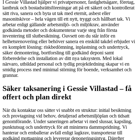
I Gessie Villastad hjälper vi privatpersoner, fastighetsägare, företag,
lantbruk och bostadsrättsföreningar att på ett säkert och kontrollerat
sätt riva, sanera och byta ut tak med eternit, asbest eller
masonitskivor – hela vägen till ett nytt, tryggt och hållbart tak. Vi
arbetar enligt gällande arbetsmiljö- och miljökrav, använder
godkända metoder och dokumenterar varje steg från första
inventering till slutbesiktning. Oavsett om du står inför en
helhetsrenovering eller behöver sanera en enskild takdel erbjuder vi
en komplett lösning: riskbedömning, inplastning och undertryck,
säker demontering, bortforsling till godkänd deponi samt
förberedelse och installation av ditt nya taksystem. Med lokal
närvaro, utbildad personal och tydlig projektledning skapar vi en
smidig process med minimal störning för boende, verksamhet och
grannar.
Säker taksanering i Gessie Villastad – få
offert och plan direkt
När du kontaktar oss sätter vi snabbt en struktur: initial besiktning
och provtagning vid behov, detaljerad arbetsmiljöplan och tidsatt
genomförande. Under saneringen arbetar vi med slussar, kapsling,
punktutsug och undertryck för att minimera dammspridning. Vi
hanterar och emballerar avfall enligt lagkrav, transporterar till
godkänd mottagning och levererar deponeringsintyg. Därefter