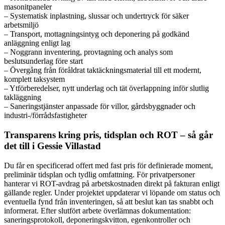
masonitpaneler
– Systematisk inplastning, slussar och undertryck för säker
arbetsmiljö
– Transport, mottagningsintyg och deponering på godkänd
anläggning enligt lag
– Noggrann inventering, provtagning och analys som
beslutsunderlag före start
– Övergång från föråldrat taktäckningsmaterial till ett modernt,
komplett taksystem
– Ytförberedelser, nytt underlag och tät överlappning inför slutlig
takläggning
– Saneringstjänster anpassade för villor, gårdsbyggnader och
industri-/förrådsfastigheter
Transparens kring pris, tidsplan och ROT – så går
det till i Gessie Villastad
Du får en specificerad offert med fast pris för definierade moment,
preliminär tidsplan och tydlig omfattning. För privatpersoner
hanterar vi ROT-avdrag på arbetskostnaden direkt på fakturan enligt
gällande regler. Under projektet uppdaterar vi löpande om status och
eventuella fynd från inventeringen, så att beslut kan tas snabbt och
informerat. Efter slutfört arbete överlämnas dokumentation:
saneringsprotokoll, deponeringskvitton, egenkontroller och