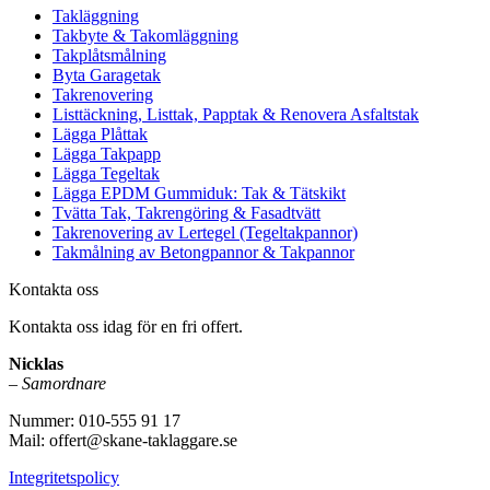
Takläggning
Takbyte & Takomläggning
Takplåtsmålning
Byta Garagetak
Takrenovering
Listtäckning, Listtak, Papptak & Renovera Asfaltstak
Lägga Plåttak
Lägga Takpapp
Lägga Tegeltak
Lägga EPDM Gummiduk: Tak & Tätskikt
Tvätta Tak, Takrengöring & Fasadtvätt
Takrenovering av Lertegel (Tegeltakpannor)
Takmålning av Betongpannor & Takpannor
Kontakta oss
Kontakta oss idag för en fri offert.
Nicklas
–
Samordnare
Nummer: 010-555 91 17
Mail: offert@skane-taklaggare.se
Integritetspolicy