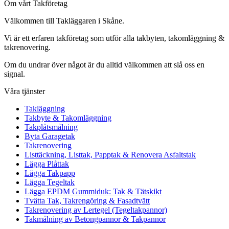
Om vårt Takföretag
Välkommen till Takläggaren i Skåne.
Vi är ett erfaren takföretag som utför alla takbyten, takomläggning &
takrenovering.
Om du undrar över något är du alltid välkommen att slå oss en
signal.
Våra tjänster
Takläggning
Takbyte & Takomläggning
Takplåtsmålning
Byta Garagetak
Takrenovering
Listtäckning, Listtak, Papptak & Renovera Asfaltstak
Lägga Plåttak
Lägga Takpapp
Lägga Tegeltak
Lägga EPDM Gummiduk: Tak & Tätskikt
Tvätta Tak, Takrengöring & Fasadtvätt
Takrenovering av Lertegel (Tegeltakpannor)
Takmålning av Betongpannor & Takpannor