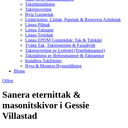
Takplåtsmålning
Takrenovering
Byta Garagetak
Listtäckning, Listtak, Papptak & Renovera Asfaltstak
Lägga Plåttak
Lägga Takpapp
Lägga Tegeltak
Lägga EPDM Gummiduk: Tak & Tätskikt
Tvätta Tak, Takrengöring & Fasadtvätt
Takrenovering av Lertegel (Tegeltakpannor)
Takmålning av Betongpannor & Takpannor
Installera Takfönster
Hyra & Montera Byggställning
Blogg
Offert
Sanera eternittak &
masonitskivor i Gessie
Villastad