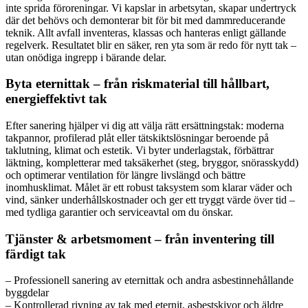
inte sprida föroreningar. Vi kapslar in arbetsytan, skapar undertryck
där det behövs och demonterar bit för bit med dammreducerande
teknik. Allt avfall inventeras, klassas och hanteras enligt gällande
regelverk. Resultatet blir en säker, ren yta som är redo för nytt tak –
utan onödiga ingrepp i bärande delar.
Byta eternittak – från riskmaterial till hållbart,
energieffektivt tak
Efter sanering hjälper vi dig att välja rätt ersättningstak: moderna
takpannor, profilerad plåt eller tätskiktslösningar beroende på
taklutning, klimat och estetik. Vi byter underlagstak, förbättrar
läktning, kompletterar med taksäkerhet (steg, bryggor, snörasskydd)
och optimerar ventilation för längre livslängd och bättre
inomhusklimat. Målet är ett robust taksystem som klarar väder och
vind, sänker underhållskostnader och ger ett tryggt värde över tid –
med tydliga garantier och serviceavtal om du önskar.
Tjänster & arbetsmoment – från inventering till
färdigt tak
– Professionell sanering av eternittak och andra asbestinnehållande
byggdelar
– Kontrollerad rivning av tak med eternit, asbestskivor och äldre