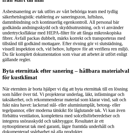
Asbestsanering av tak utförs av vårt behöriga team med tydlig
säkerhetslogistik: etablering av saneringszon, luftsluss,
dammbindning och kontinuerlig egenkontroll. All personal bär
godkända andningsskydd och skyddsutrustning, och vi använder
undertrycksfläktar med HEPA-filter för att fånga mikroskopiska
fibrer. Avfall packas dubbelt, märks korrekt och transporteras med
tillstånd till godkänd mottagare. Efter rivning gör vi slutstädning,
visuell inspektion och, vid behov, luftprov för att verifiera ren miljö.
Du får komplett dokumentation som visar att arbetet är utfört enligt
gällande regler.
Byta eternittak efter sanering – hållbara materialval
för kustklimat
När eterniten är borta hjälper vi dig att byta eternittak till en lösning
som håller över tid. Vi projekterar underlag, läkt, infästningar och
taksäkerhet, och rekommenderar material som klarar vind, salt och
fukt nära havet: lackerad stål- eller aluminiumplåt, betong- eller
tegelpannor, eller moderna tätskikt för låglutande tak. Vi kan även
förbättra ventilation, komplettera med solcellsförberedelser och
integrera snörasskydd och takbryggor. Resultatet är ett
nyttooptimerat tak med garanti, lägre framtida underhåll och
dokumenterad spårbarhet på alla produkter.