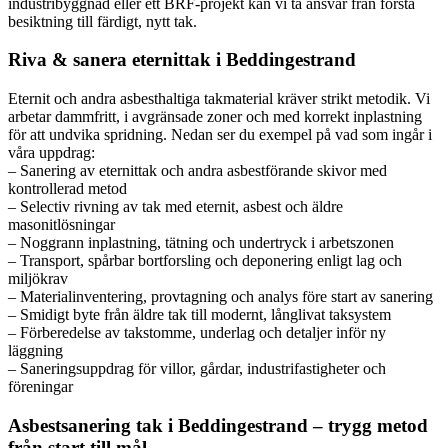
industribyggnad eller ett BRF-projekt kan vi ta ansvar från första
besiktning till färdigt, nytt tak.
Riva & sanera eternittak i Beddingestrand
Eternit och andra asbesthaltiga takmaterial kräver strikt metodik. Vi
arbetar dammfritt, i avgränsade zoner och med korrekt inplastning
för att undvika spridning. Nedan ser du exempel på vad som ingår i
våra uppdrag:
– Sanering av eternittak och andra asbestförande skivor med
kontrollerad metod
– Selectiv rivning av tak med eternit, asbest och äldre
masonitlösningar
– Noggrann inplastning, tätning och undertryck i arbetszonen
– Transport, spårbar bortforsling och deponering enligt lag och
miljökrav
– Materialinventering, provtagning och analys före start av sanering
– Smidigt byte från äldre tak till modernt, långlivat taksystem
– Förberedelse av takstomme, underlag och detaljer inför ny
läggning
– Saneringsuppdrag för villor, gårdar, industrifastigheter och
föreningar
Asbestsanering tak i Beddingestrand – trygg metod
från start till mål