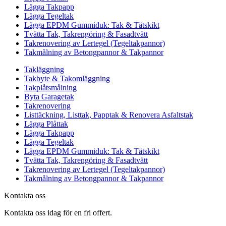
Lägga Takpapp
Lägga Tegeltak
Lägga EPDM Gummiduk: Tak & Tätskikt
Tvätta Tak, Takrengöring & Fasadtvätt
Takrenovering av Lertegel (Tegeltakpannor)
Takmålning av Betongpannor & Takpannor
Takläggning
Takbyte & Takomläggning
Takplåtsmålning
Byta Garagetak
Takrenovering
Listtäckning, Listtak, Papptak & Renovera Asfaltstak
Lägga Plåttak
Lägga Takpapp
Lägga Tegeltak
Lägga EPDM Gummiduk: Tak & Tätskikt
Tvätta Tak, Takrengöring & Fasadtvätt
Takrenovering av Lertegel (Tegeltakpannor)
Takmålning av Betongpannor & Takpannor
Kontakta oss
Kontakta oss idag för en fri offert.