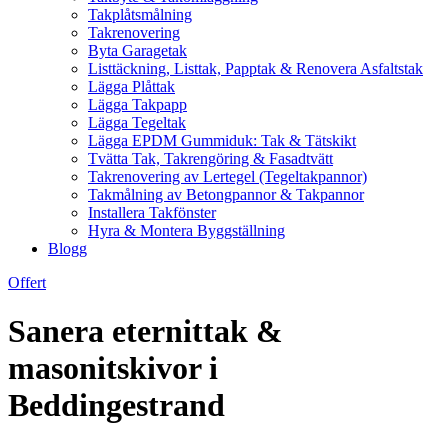
Takplåtsmålning
Takrenovering
Byta Garagetak
Listtäckning, Listtak, Papptak & Renovera Asfaltstak
Lägga Plåttak
Lägga Takpapp
Lägga Tegeltak
Lägga EPDM Gummiduk: Tak & Tätskikt
Tvätta Tak, Takrengöring & Fasadtvätt
Takrenovering av Lertegel (Tegeltakpannor)
Takmålning av Betongpannor & Takpannor
Installera Takfönster
Hyra & Montera Byggställning
Blogg
Offert
Sanera eternittak &
masonitskivor i
Beddingestrand