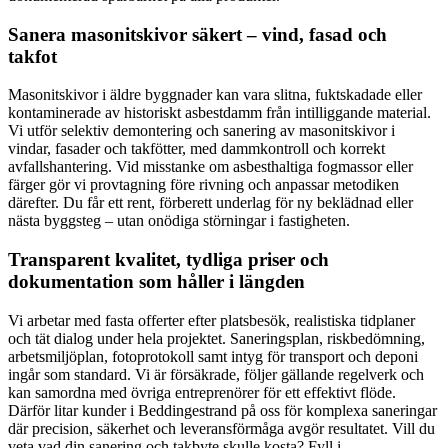
Sanera masonitskivor säkert – vind, fasad och
takfot
Masonitskivor i äldre byggnader kan vara slitna, fuktskadade eller
kontaminerade av historiskt asbestdamm från intilliggande material.
Vi utför selektiv demontering och sanering av masonitskivor i
vindar, fasader och takfötter, med dammkontroll och korrekt
avfallshantering. Vid misstanke om asbesthaltiga fogmassor eller
färger gör vi provtagning före rivning och anpassar metodiken
därefter. Du får ett rent, förberett underlag för ny beklädnad eller
nästa byggsteg – utan onödiga störningar i fastigheten.
Transparent kvalitet, tydliga priser och
dokumentation som håller i längden
Vi arbetar med fasta offerter efter platsbesök, realistiska tidplaner
och tät dialog under hela projektet. Saneringsplan, riskbedömning,
arbetsmiljöplan, fotoprotokoll samt intyg för transport och deponi
ingår som standard. Vi är försäkrade, följer gällande regelverk och
kan samordna med övriga entreprenörer för ett effektivt flöde.
Därför litar kunder i Beddingestrand på oss för komplexa saneringar
där precision, säkerhet och leveransförmåga avgör resultatet. Vill du
veta vad din sanering och takbyte skulle kosta? Fyll i