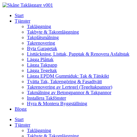
Skip
to
Start
content
Tjänster
Takläggning
Takbyte & Takomläggning
Takplåtsmålning
Takrenovering
Byta Garagetak
Listtäckning, Listtak, Papptak & Renovera Asfaltstak
Lägga Plåttak
Lägga Takpapp
Lägga Tegeltak
Lägga EPDM Gummiduk: Tak & Tätskikt
Tvätta Tak, Takrengöring & Fasadtvätt
Takrenovering av Lertegel (Tegeltakpannor)
Takmålning av Betongpannor & Takpannor
Installera Takfönster
Hyra & Montera Byggställning
Blogg
Start
Tjänster
Takläggning
Takbyte & Takomläggning