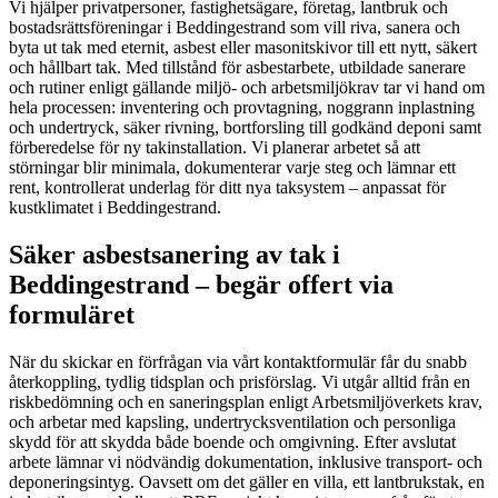
Vi hjälper privatpersoner, fastighetsägare, företag, lantbruk och
bostadsrättsföreningar i Beddingestrand som vill riva, sanera och
byta ut tak med eternit, asbest eller masonitskivor till ett nytt, säkert
och hållbart tak. Med tillstånd för asbestarbete, utbildade sanerare
och rutiner enligt gällande miljö- och arbetsmiljökrav tar vi hand om
hela processen: inventering och provtagning, noggrann inplastning
och undertryck, säker rivning, bortforsling till godkänd deponi samt
förberedelse för ny takinstallation. Vi planerar arbetet så att
störningar blir minimala, dokumenterar varje steg och lämnar ett
rent, kontrollerat underlag för ditt nya taksystem – anpassat för
kustklimatet i Beddingestrand.
Säker asbestsanering av tak i
Beddingestrand – begär offert via
formuläret
När du skickar en förfrågan via vårt kontaktformulär får du snabb
återkoppling, tydlig tidsplan och prisförslag. Vi utgår alltid från en
riskbedömning och en saneringsplan enligt Arbetsmiljöverkets krav,
och arbetar med kapsling, undertrycksventilation och personliga
skydd för att skydda både boende och omgivning. Efter avslutat
arbete lämnar vi nödvändig dokumentation, inklusive transport- och
deponeringsintyg. Oavsett om det gäller en villa, ett lantbrukstak, en