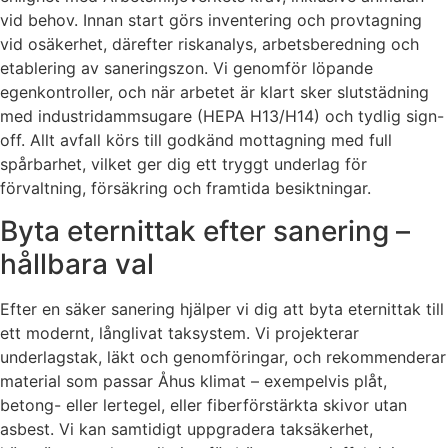
vid behov. Innan start görs inventering och provtagning
vid osäkerhet, därefter riskanalys, arbetsberedning och
etablering av saneringszon. Vi genomför löpande
egenkontroller, och när arbetet är klart sker slutstädning
med industridammsugare (HEPA H13/H14) och tydlig sign-
off. Allt avfall körs till godkänd mottagning med full
spårbarhet, vilket ger dig ett tryggt underlag för
förvaltning, försäkring och framtida besiktningar.
Byta eternittak efter sanering –
hållbara val
Efter en säker sanering hjälper vi dig att byta eternittak till
ett modernt, långlivat taksystem. Vi projekterar
underlagstak, läkt och genomföringar, och rekommenderar
material som passar Åhus klimat – exempelvis plåt,
betong- eller lertegel, eller fiberförstärkta skivor utan
asbest. Vi kan samtidigt uppgradera taksäkerhet,