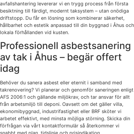
avfallshantering levererar vi en trygg process från första
besiktning till färdigt, modernt taksystem – utan onödiga
driftstopp. Du får en lösning som kombinerar säkerhet,
hållbarhet och estetik anpassad till din byggnad i Åhus och
lokala förhållanden vid kusten.
Professionell asbestsanering
av tak i Åhus – begär offert
idag
Behöver du sanera asbest eller eternit i samband med
takrenovering? Vi planerar och genomför saneringen enligt
AFS 2006:1 och gällande miljökrav, och tar ansvar för allt
från arbetsmiljö till deponi. Oavsett om det gäller villa,
ekonomibyggnad, industrifastighet eller BRF sköter vi
arbetet effektivt, med minsta möjliga störning. Skicka din
förfrågan via vårt kontaktformulär så återkommer vi
snabbt med plan, tidslinje och prisindikation.