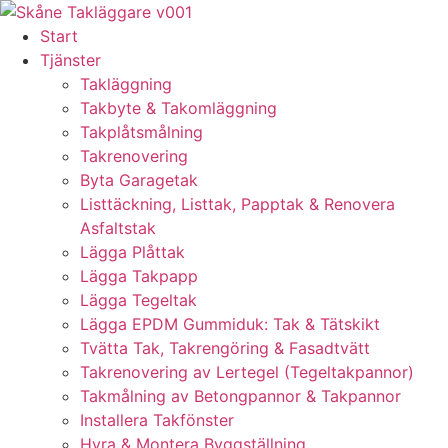
Skip
to
Start
content
Tjänster
Takläggning
Takbyte & Takomläggning
Takplåtsmålning
Takrenovering
Byta Garagetak
Listtäckning, Listtak, Papptak & Renovera
Asfaltstak
Lägga Plåttak
Lägga Takpapp
Lägga Tegeltak
Lägga EPDM Gummiduk: Tak & Tätskikt
Tvätta Tak, Takrengöring & Fasadtvätt
Takrenovering av Lertegel (Tegeltakpannor)
Takmålning av Betongpannor & Takpannor
Installera Takfönster
Hyra & Montera Byggställning