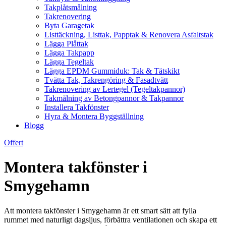
Takplåtsmålning
Takrenovering
Byta Garagetak
Listtäckning, Listtak, Papptak & Renovera Asfaltstak
Lägga Plåttak
Lägga Takpapp
Lägga Tegeltak
Lägga EPDM Gummiduk: Tak & Tätskikt
Tvätta Tak, Takrengöring & Fasadtvätt
Takrenovering av Lertegel (Tegeltakpannor)
Takmålning av Betongpannor & Takpannor
Installera Takfönster
Hyra & Montera Byggställning
Blogg
Offert
Montera takfönster i
Smygehamn
Att montera takfönster i Smygehamn är ett smart sätt att fylla
rummet med naturligt dagsljus, förbättra ventilationen och skapa ett