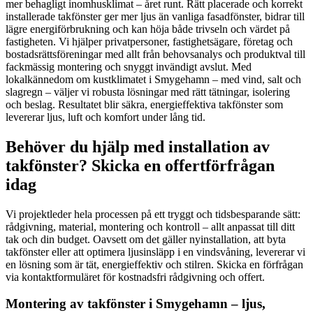
mer behagligt inomhusklimat – året runt. Rätt placerade och korrekt
installerade takfönster ger mer ljus än vanliga fasadfönster, bidrar till
lägre energiförbrukning och kan höja både trivseln och värdet på
fastigheten. Vi hjälper privatpersoner, fastighetsägare, företag och
bostadsrättsföreningar med allt från behovsanalys och produktval till
fackmässig montering och snyggt invändigt avslut. Med
lokalkännedom om kustklimatet i Smygehamn – med vind, salt och
slagregn – väljer vi robusta lösningar med rätt tätningar, isolering
och beslag. Resultatet blir säkra, energieffektiva takfönster som
levererar ljus, luft och komfort under lång tid.
Behöver du hjälp med installation av
takfönster? Skicka en offertförfrågan
idag
Vi projektleder hela processen på ett tryggt och tidsbesparande sätt:
rådgivning, material, montering och kontroll – allt anpassat till ditt
tak och din budget. Oavsett om det gäller nyinstallation, att byta
takfönster eller att optimera ljusinsläpp i en vindsvåning, levererar vi
en lösning som är tät, energieffektiv och stilren. Skicka en förfrågan
via kontaktformuläret för kostnadsfri rådgivning och offert.
Montering av takfönster i Smygehamn – ljus,