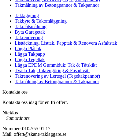
Takmålning av Betongpannor & Takpannor
Takläggning
Takbyte & Takomläggning
Takplåtsmålning
Byta Garagetak
Takrenovering
Listtäckning, Listtak, Papptak & Renovera Asfaltstak
Lägga Plåttak
Lägga Takpapp
Lägga Tegeltak
Lägga EPDM Gummiduk: Tak & Tätskikt
Tvätta Tak, Takrengöring & Fasadtvätt
Takrenovering av Lertegel (Tegeltakpannor)
Takmålning av Betongpannor & Takpannor
Kontakta oss
Kontakta oss idag för en fri offert.
Nicklas
–
Samordnare
Nummer: 010-555 91 17
Mail: offert@skane-taklaggare.se