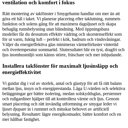
ventilation och komfort i fokus
Rätt montering av takfönster i Smygehamn handlar om mer än att
göra ett hål i taket. Vi planerar placering efter taklutning, rummets
funktion och solens gång för att maximera dagsljuset och skapa
behaglig rumsbelysning utan bländning. Med öppningsbara
modeller får du dessutom effektiv vädring och skorstenseffekt som
för ut varm, fuktig luft – perfekt i kök, badrum och vindsvåningar.
Väljer du energieffektiva glas minimeras värmeförluster vintertid
och övertemperatur sommartid. Slutresultatet blir en tyst, dragfri och
ljus inomhusmiljö som känns större, fräschare och mer inbjudande.
Installera takfönster för maximalt ljusinsläpp och
energieffektivitet
Vi guidar dig i val av storlek, antal och glastyp för att få rätt balans
mellan ljus, insyn och energiprestanda. Låga U-värden och selektiva
beläggningar ger bättre isolering, medan solskyddsglas, persienner
och rullgardiner hjälper till att kontrollera värme och ljus. Genom
smart placering och rätt invändig utformning av smygar leder vi
ljuset djupare in i rummet och minskar behovet av artificiell
belysning. Resultatet: lägre energikostnader, bättre komfort och en
mer hållbar fastighet.