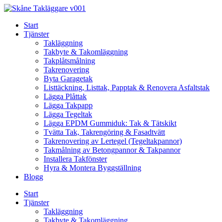
Skip
to
Start
content
Tjänster
Takläggning
Takbyte & Takomläggning
Takplåtsmålning
Takrenovering
Byta Garagetak
Listtäckning, Listtak, Papptak & Renovera Asfaltstak
Lägga Plåttak
Lägga Takpapp
Lägga Tegeltak
Lägga EPDM Gummiduk: Tak & Tätskikt
Tvätta Tak, Takrengöring & Fasadtvätt
Takrenovering av Lertegel (Tegeltakpannor)
Takmålning av Betongpannor & Takpannor
Installera Takfönster
Hyra & Montera Byggställning
Blogg
Start
Tjänster
Takläggning
Takbyte & Takomläggning