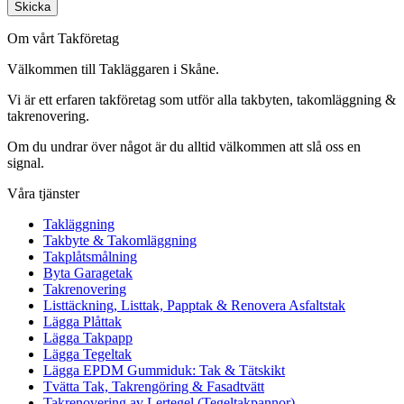
Skicka
Om vårt Takföretag
Välkommen till Takläggaren i Skåne.
Vi är ett erfaren takföretag som utför alla takbyten, takomläggning &
takrenovering.
Om du undrar över något är du alltid välkommen att slå oss en
signal.
Våra tjänster
Takläggning
Takbyte & Takomläggning
Takplåtsmålning
Byta Garagetak
Takrenovering
Listtäckning, Listtak, Papptak & Renovera Asfaltstak
Lägga Plåttak
Lägga Takpapp
Lägga Tegeltak
Lägga EPDM Gummiduk: Tak & Tätskikt
Tvätta Tak, Takrengöring & Fasadtvätt
Takrenovering av Lertegel (Tegeltakpannor)