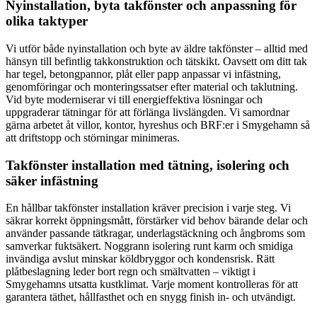
Nyinstallation, byta takfönster och anpassning för
olika taktyper
Vi utför både nyinstallation och byte av äldre takfönster – alltid med
hänsyn till befintlig takkonstruktion och tätskikt. Oavsett om ditt tak
har tegel, betongpannor, plåt eller papp anpassar vi infästning,
genomföringar och monteringssatser efter material och taklutning.
Vid byte moderniserar vi till energieffektiva lösningar och
uppgraderar tätningar för att förlänga livslängden. Vi samordnar
gärna arbetet åt villor, kontor, hyreshus och BRF:er i Smygehamn så
att driftstopp och störningar minimeras.
Takfönster installation med tätning, isolering och
säker infästning
En hållbar takfönster installation kräver precision i varje steg. Vi
säkrar korrekt öppningsmått, förstärker vid behov bärande delar och
använder passande tätkragar, underlagstäckning och ångbroms som
samverkar fuktsäkert. Noggrann isolering runt karm och smidiga
invändiga avslut minskar köldbryggor och kondensrisk. Rätt
plåtbeslagning leder bort regn och smältvatten – viktigt i
Smygehamns utsatta kustklimat. Varje moment kontrolleras för att
garantera täthet, hållfasthet och en snygg finish in- och utvändigt.