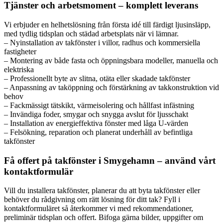
Tjänster och arbetsmoment – komplett leverans
Vi erbjuder en helhetslösning från första idé till färdigt ljusinsläpp,
med tydlig tidsplan och städad arbetsplats när vi lämnar.
– Nyinstallation av takfönster i villor, radhus och kommersiella
fastigheter
– Montering av både fasta och öppningsbara modeller, manuella och
elektriska
– Professionellt byte av slitna, otäta eller skadade takfönster
– Anpassning av taköppning och förstärkning av takkonstruktion vid
behov
– Fackmässigt tätskikt, värmeisolering och hållfast infästning
– Invändiga foder, smygar och snygga avslut för ljusschakt
– Installation av energieffektiva fönster med låga U-värden
– Felsökning, reparation och planerat underhåll av befintliga
takfönster
Få offert på takfönster i Smygehamn – använd vårt
kontaktformulär
Vill du installera takfönster, planerar du att byta takfönster eller
behöver du rådgivning om rätt lösning för ditt tak? Fyll i
kontaktformuläret så återkommer vi med rekommendationer,
preliminär tidsplan och offert. Bifoga gärna bilder, uppgifter om