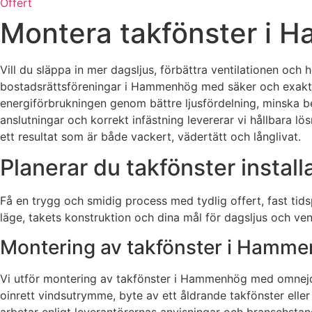
Offert
Montera takfönster i
Vill du släppa in mer dagsljus, förbättra ventilationen och
bostadsrättsföreningar i Hammenhög med säker och exakt mo
energiförbrukningen genom bättre ljusfördelning, minska beh
anslutningar och korrekt infästning levererar vi hållbara lö
ett resultat som är både vackert, vädertätt och långlivat.
Planerar du takfönster install
Få en trygg och smidig process med tydlig offert, fast tid
läge, takets konstruktion och dina mål för dagsljus och vent
Montering av takfönster i Hamm
Vi utför montering av takfönster i Hammenhög med omnejd och 
oinrett vindsutrymme, byte av ett åldrande takfönster eller k
arbetar enligt leverantörernas anvisningar och branschstandar