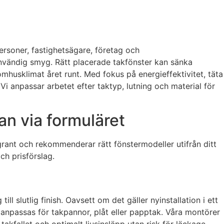
personer, fastighetsägare, företag och
invändig smyg. Rätt placerade takfönster kan sänka
mhusklimat året runt. Med fokus på energieffektivitet, täta
 Vi anpassar arbetet efter taktyp, lutning och material för
gan via formuläret
grant och rekommenderar rätt fönstermodeller utifrån ditt
ch prisförslag.
 slutlig finish. Oavsett om det gäller nyinstallation i ett
en anpassas för takpannor, plåt eller papptak. Våra montörer
takfallet och optimalt ljusinsläpp utan risk för läckage.