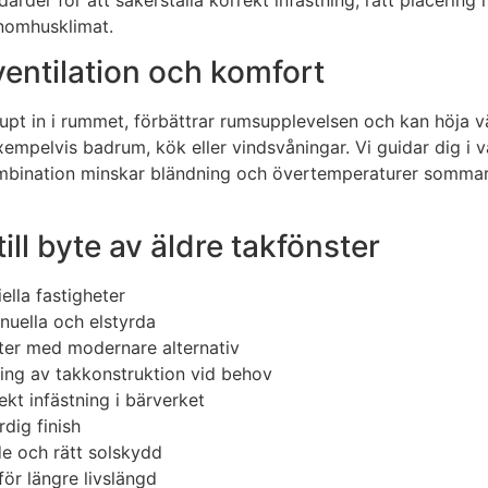
 inomhusklimat.
 ventilation och komfort
 djupt in i rummet, förbättrar rumsupplevelsen och kan höj
xempelvis badrum, kök eller vindsvåningar. Vi guidar dig i
bination minskar bländning och övertemperaturer sommartid
till byte av äldre takfönster
ella fastigheter
nuella och elstyrda
ster med modernare alternativ
ing av takkonstruktion vid behov
ekt infästning i bärverket
dig finish
de och rätt solskydd
för längre livslängd