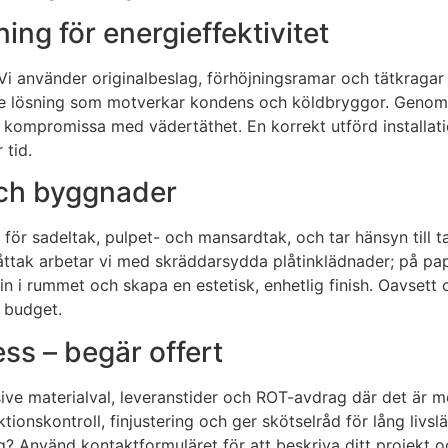
ing för energieffektivitet
rt. Vi använder originalbeslag, förhöjningsramar och tätkraga
nde lösning som motverkar kondens och köldbryggor. Genom
n att kompromissa med vädertäthet. En korrekt utförd insta
 tid.
och byggnader
 för sadeltak, pulpet- och mansardtak, och tar hänsyn till t
åttak arbetar vi med skräddarsydda plåtinklädnader; på papp
in i rummet och skapa en estetisk, enhetlig finish. Oavsett o
h budget.
ss – begär offert
lusive materialval, leveranstider och ROT-avdrag där det är 
tionskontroll, finjustering och ger skötselråd för lång livsl
ög? Använd kontaktformuläret för att beskriva ditt projekt 