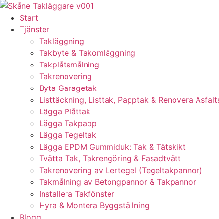
Skip
to
Start
content
Tjänster
Takläggning
Takbyte & Takomläggning
Takplåtsmålning
Takrenovering
Byta Garagetak
Listtäckning, Listtak, Papptak & Renovera Asfalt
Lägga Plåttak
Lägga Takpapp
Lägga Tegeltak
Lägga EPDM Gummiduk: Tak & Tätskikt
Tvätta Tak, Takrengöring & Fasadtvätt
Takrenovering av Lertegel (Tegeltakpannor)
Takmålning av Betongpannor & Takpannor
Installera Takfönster
Hyra & Montera Byggställning
Blogg