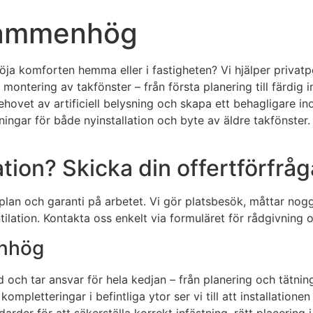
 Hammenhög
 höja komforten hemma eller i fastigheten? Vi hjälper privat
ntering av takfönster – från första planering till färdig 
ovet av artificiell belysning och skapa ett behagligare ino
sningar för både nyinstallation och byte av äldre takfönster.
ation? Skicka din offertförfrå
splan och garanti på arbetet. Vi gör platsbesök, måttar nog
ilation. Kontakta oss enkelt via formuläret för rådgivning o
enhög
tar ansvar för hela kedjan – från planering och tätning till
ompletteringar i befintliga ytor ser vi till att installation
der för att säkerställa korrekt infästning, rätt placering i 