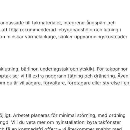
r anpassade till takmaterialet, integrerar ångspärr och
 att följa rekommenderad inbyggnadshöjd och lutning i
llation minskar värmeläckage, sänker uppvärmningskostnader
aklutning, bärlinor, underlagstak och ytskikt. För takpannor
tak ser vi till extra noggrann tätning och dränering. Även
m du är villaägare, förvaltare, företagare eller styrelse i en
möjligt. Arbetet planeras för minimal störning, med ordning
ängd. Vill du veta mer om nyinstallation, byta takfönster
och få en kostnadsfri offert – vi återkommer snabbt med