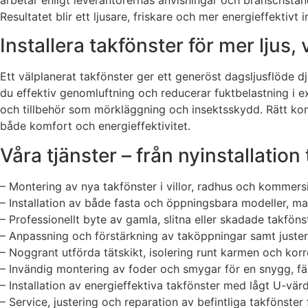
Resultatet blir ett ljusare, friskare och mer energieffektivt
Installera takfönster för mer ljus,
Ett välplanerat takfönster ger ett generöst dagsljusflöde
du effektiv genomluftning och reducerar fuktbelastning i e
och tillbehör som mörkläggning och insektsskydd. Rätt kom
både komfort och energieffektivitet.
Våra tjänster – från nyinstallation 
– Montering av nya takfönster i villor, radhus och kommersi
– Installation av både fasta och öppningsbara modeller, ma
– Professionellt byte av gamla, slitna eller skadade takfön
– Anpassning och förstärkning av taköppningar samt juster
– Noggrant utförda tätskikt, isolering runt karmen och korr
– Invändig montering av foder och smygar för en snygg, fär
– Installation av energieffektiva takfönster med lågt U-vär
– Service, justering och reparation av befintliga takfönster 