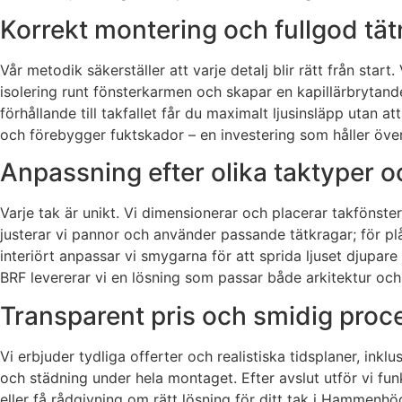
Korrekt montering och fullgod tätn
Vår metodik säkerställer att varje detalj blir rätt från sta
isolering runt fönsterkarmen och skapar en kapillärbryta
förhållande till takfallet får du maximalt ljusinsläpp uta
och förebygger fuktskador – en investering som håller över
Anpassning efter olika taktyper 
Varje tak är unikt. Vi dimensionerar och placerar takfönster
justerar vi pannor och använder passande tätkragar; för pl
interiört anpassar vi smygarna för att sprida ljuset djupare 
BRF levererar vi en lösning som passar både arkitektur oc
Transparent pris och smidig proce
Vi erbjuder tydliga offerter och realistiska tidsplaner, ink
och städning under hela montaget. Efter avslut utför vi funk
eller få rådgivning om rätt lösning för ditt tak i Hammenh