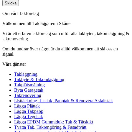
Skicka
Om vårt Takföretag
Välkommen till Takläggaren i Skåne.
Vi är ett erfaren takföretag som utför alla takbyten, takomläggning &
takrenovering.
Om du undrar över något är du alltid välkommen att slå oss en
signal.
Våra tjänster
Takläggning
Takbyte & Takomläggning
Takplåtsmålning
Byta Garagetak
Takrenovering
Listtäckning, Listtak, Papptak & Renovera Asfaltstak
Lägga Plåttak
Lägga Takpapp
Lägga Tegeltak
Lägga EPDM Gummiduk: Tak & Tätskikt
Tvätta Tak, Takrengöring & Fasadtvätt