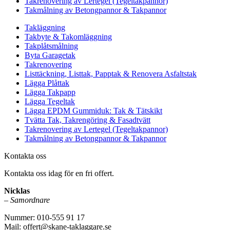
Takrenovering av Lertegel (Tegeltakpannor)
Takmålning av Betongpannor & Takpannor
Takläggning
Takbyte & Takomläggning
Takplåtsmålning
Byta Garagetak
Takrenovering
Listtäckning, Listtak, Papptak & Renovera Asfaltstak
Lägga Plåttak
Lägga Takpapp
Lägga Tegeltak
Lägga EPDM Gummiduk: Tak & Tätskikt
Tvätta Tak, Takrengöring & Fasadtvätt
Takrenovering av Lertegel (Tegeltakpannor)
Takmålning av Betongpannor & Takpannor
Kontakta oss
Kontakta oss idag för en fri offert.
Nicklas
–
Samordnare
Nummer: 010-555 91 17
Mail: offert@skane-taklaggare.se