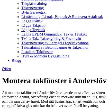
Takplåtsmålning
Takrenovering
Byta Garagetak
Listtäckning, Listtak, Papptak & Renovera Asfaltstak
Lägga Plåttak
Lägga Takpapp
Lägga Tegeltak
Lägga EPDM Gummiduk: Tak & Tätskikt
Tvätta Tak, Takrengöring & Fasadtvätt
Takrenovering av Lertegel (Tegeltakpannor)
Takmålning av Betongpannor & Takpannor
Installera Takfönster
Hyra & Montera Byggställning
Blogg
Offert
Montera takfönster i Anderslöv
Att montera takfönster i Anderslöv är ett av de mest effektiva sätten
att förvandla vind, övervåning eller ett mörkare rum till en ljus, frisk
och trivsam del av huset. Med rätt ljusinsläpp, smart ventilation och
energieffektiva glas minskar du behovet av artificiell belysning,