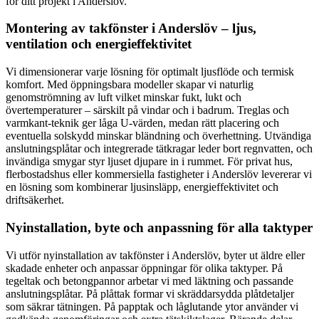
för ditt projekt i Anderslöv.
Montering av takfönster i Anderslöv – ljus,
ventilation och energieffektivitet
Vi dimensionerar varje lösning för optimalt ljusflöde och termisk
komfort. Med öppningsbara modeller skapar vi naturlig
genomströmning av luft vilket minskar fukt, lukt och
övertemperaturer – särskilt på vindar och i badrum. Treglas och
varmkant-teknik ger låga U-värden, medan rätt placering och
eventuella solskydd minskar bländning och överhettning. Utvändiga
anslutningsplåtar och integrerade tätkragar leder bort regnvatten, och
invändiga smygar styr ljuset djupare in i rummet. För privat hus,
flerbostadshus eller kommersiella fastigheter i Anderslöv levererar vi
en lösning som kombinerar ljusinsläpp, energieffektivitet och
driftsäkerhet.
Nyinstallation, byte och anpassning för alla taktyper
Vi utför nyinstallation av takfönster i Anderslöv, byter ut äldre eller
skadade enheter och anpassar öppningar för olika taktyper. På
tegeltak och betongpannor arbetar vi med läktning och passande
anslutningsplåtar. På plåttak formar vi skräddarsydda plåtdetaljer
som säkrar tätningen. På papptak och låglutande ytor använder vi