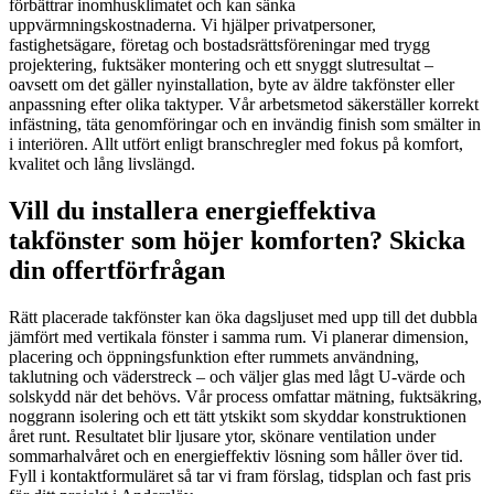
förbättrar inomhusklimatet och kan sänka
uppvärmningskostnaderna. Vi hjälper privatpersoner,
fastighetsägare, företag och bostadsrättsföreningar med trygg
projektering, fuktsäker montering och ett snyggt slutresultat –
oavsett om det gäller nyinstallation, byte av äldre takfönster eller
anpassning efter olika taktyper. Vår arbetsmetod säkerställer korrekt
infästning, täta genomföringar och en invändig finish som smälter in
i interiören. Allt utfört enligt branschregler med fokus på komfort,
kvalitet och lång livslängd.
Vill du installera energieffektiva
takfönster som höjer komforten? Skicka
din offertförfrågan
Rätt placerade takfönster kan öka dagsljuset med upp till det dubbla
jämfört med vertikala fönster i samma rum. Vi planerar dimension,
placering och öppningsfunktion efter rummets användning,
taklutning och väderstreck – och väljer glas med lågt U-värde och
solskydd när det behövs. Vår process omfattar mätning, fuktsäkring,
noggrann isolering och ett tätt ytskikt som skyddar konstruktionen
året runt. Resultatet blir ljusare ytor, skönare ventilation under
sommarhalvåret och en energieffektiv lösning som håller över tid.
Fyll i kontaktformuläret så tar vi fram förslag, tidsplan och fast pris