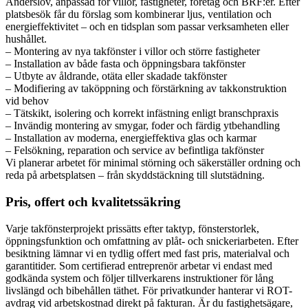
Anderslöv, anpassad för villor, fastigheter, företag och BRF:er. Efter
platsbesök får du förslag som kombinerar ljus, ventilation och
energieffektivitet – och en tidsplan som passar verksamheten eller
hushållet.
– Montering av nya takfönster i villor och större fastigheter
– Installation av både fasta och öppningsbara takfönster
– Utbyte av åldrande, otäta eller skadade takfönster
– Modifiering av taköppning och förstärkning av takkonstruktion
vid behov
– Tätskikt, isolering och korrekt infästning enligt branschpraxis
– Invändig montering av smygar, foder och färdig ytbehandling
– Installation av moderna, energieffektiva glas och karmar
– Felsökning, reparation och service av befintliga takfönster
Vi planerar arbetet för minimal störning och säkerställer ordning och
reda på arbetsplatsen – från skyddstäckning till slutstädning.
Pris, offert och kvalitetssäkring
Varje takfönsterprojekt prissätts efter taktyp, fönsterstorlek,
öppningsfunktion och omfattning av plåt- och snickeriarbeten. Efter
besiktning lämnar vi en tydlig offert med fast pris, materialval och
garantitider. Som certifierad entreprenör arbetar vi endast med
godkända system och följer tillverkarens instruktioner för lång
livslängd och bibehållen täthet. För privatkunder hanterar vi ROT-
avdrag vid arbetskostnad direkt på fakturan. Är du fastighetsägare,