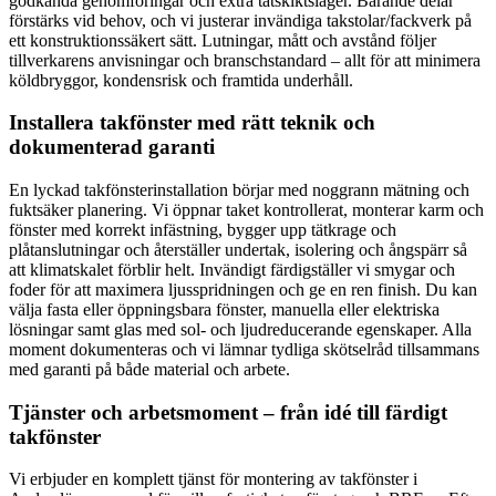
godkända genomföringar och extra tätskiktslager. Bärande delar
förstärks vid behov, och vi justerar invändiga takstolar/fackverk på
ett konstruktionssäkert sätt. Lutningar, mått och avstånd följer
tillverkarens anvisningar och branschstandard – allt för att minimera
köldbryggor, kondensrisk och framtida underhåll.
Installera takfönster med rätt teknik och
dokumenterad garanti
En lyckad takfönsterinstallation börjar med noggrann mätning och
fuktsäker planering. Vi öppnar taket kontrollerat, monterar karm och
fönster med korrekt infästning, bygger upp tätkrage och
plåtanslutningar och återställer undertak, isolering och ångspärr så
att klimatskalet förblir helt. Invändigt färdigställer vi smygar och
foder för att maximera ljusspridningen och ge en ren finish. Du kan
välja fasta eller öppningsbara fönster, manuella eller elektriska
lösningar samt glas med sol- och ljudreducerande egenskaper. Alla
moment dokumenteras och vi lämnar tydliga skötselråd tillsammans
med garanti på både material och arbete.
Tjänster och arbetsmoment – från idé till färdigt
takfönster
Vi erbjuder en komplett tjänst för montering av takfönster i