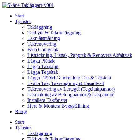
Skip
to
Start
content
Tjänster
Takläggning
Takbyte & Takomläggning
Takplåtsmålning
Takrenovering
Byta Garagetak
Listtäckning, Listtak, Papptak & Renovera Asfaltstak
Lägga Plåttak
Lägga Takpapp
Lägga Tegeltak
Lägga EPDM Gummiduk: Tak & Tätskikt
Tvätta Tak, Takrengöring & Fasadtvätt
Takrenovering av Lertegel (Tegeltakpannor)
Takmålning av Betongpannor & Takpannor
Installera Takfönster
Hyra & Montera Byggställning
Blogg
Start
Tjänster
Takläggning
Takbyte & Takomläggning