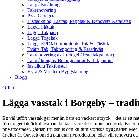
Takplåtsmålning
Takrenovering
Byta Garagetak
Listtäckning, Listtak, Papptak & Renovera Asfaltstak
Lägga Plåttak
Lägga Takpapp
Lägga Tegeltak
Lägga EPDM Gummiduk: Tak & Tätskikt
Tvätta Tak, Takrengöring & Fasadtvätt
Takrenovering av Lertegel (Tegeltakpannor)
Takmålning av Betongpannor & Takpannor
Installera Takfönster
Hyra & Montera Byggställning
Blogg
Offert
Lägga vasstak i Borgeby – tradi
Ett väl utfört vasstak ger mer än bara ett vackert uttryck – det är ett 
föredraget taktäckningsmaterial tack vare dess robusthet, goda isoler
privatbostäder, gårdar, fritidshus och kulturhistoriska byggnader. Med 
år efter år. Oavsett om du planerar nyproduktion eller vill renovera ett b