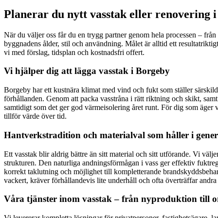
Planerar du nytt vasstak eller renovering 
När du väljer oss får du en trygg partner genom hela processen – från f
byggnadens ålder, stil och användning. Målet är alltid ett resultatrik
vi med förslag, tidsplan och kostnadsfri offert.
Vi hjälper dig att lägga vasstak i Borgeby
Borgeby har ett kustnära klimat med vind och fukt som ställer särskilda
förhållanden. Genom att packa vasstråna i rätt riktning och skikt, sam
samtidigt som det ger god värmeisolering året runt. För dig som äger v
tillför värde över tid.
Hantverkstradition och materialval som håller i gener
Ett vasstak blir aldrig bättre än sitt material och sitt utförande. Vi vä
strukturen. Den naturliga andningsförmågan i vass ger effektiv fuktregl
korrekt taklutning och möjlighet till kompletterande brandskyddsbehan
vackert, kräver förhållandevis lite underhåll och ofta överträffar andra
Våra tjänster inom vasstak – från nyproduktion till 
Vi levererar kompletta lösningar för privatpersoner, fastighetsägare,