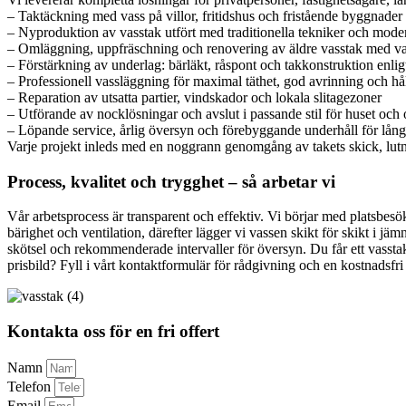
– Taktäckning med vass på villor, fritidshus och fristående byggnader
– Nyproduktion av vasstak utfört med traditionella tekniker och mode
– Omläggning, uppfräschning och renovering av äldre vasstak med v
– Förstärkning av underlag: bärläkt, råspont och takkonstruktion enli
– Professionell vassläggning för maximal täthet, god avrinning och hål
– Reparation av utsatta partier, vindskador och lokala slitagezoner
– Utförande av nocklösningar och avslut i passande stil för huset oc
– Löpande service, årlig översyn och förebyggande underhåll för lång
Varje projekt inleds med en noggrann genomgång av takets skick, lutning
Process, kvalitet och trygghet – så arbetar vi
Vår arbetsprocess är transparent och effektiv. Vi börjar med platsbes
bärighet och ventilation, därefter lägger vi vassen skikt för skikt i jä
skötsel och rekommenderade intervaller för översyn. Du får ett vasstak
prisbild? Fyll i vårt kontaktformulär för rådgivning och en kostnadsfri 
Kontakta oss för en fri offert
Namn
Telefon
Email