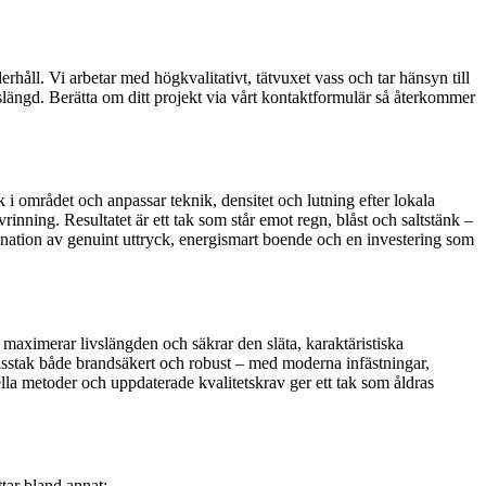
rhåll. Vi arbetar med högkvalitativt, tätvuxet vass och tar hänsyn till
vslängd. Berätta om ditt projekt via vårt kontaktformulär så återkommer
 i området och anpassar teknik, densitet och lutning efter lokala
inning. Resultatet är ett tak som står emot regn, blåst och saltstänk –
bination av genuint uttryck, energismart boende och en investering som
l, maximerar livslängden och säkrar den släta, karaktäristiska
t vasstak både brandsäkert och robust – med moderna infästningar,
lla metoder och uppdaterade kvalitetskrav ger ett tak som åldras
tar bland annat: