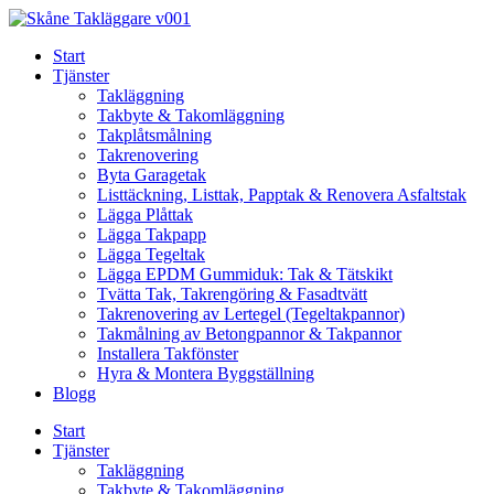
Skip
to
Start
content
Tjänster
Takläggning
Takbyte & Takomläggning
Takplåtsmålning
Takrenovering
Byta Garagetak
Listtäckning, Listtak, Papptak & Renovera Asfaltstak
Lägga Plåttak
Lägga Takpapp
Lägga Tegeltak
Lägga EPDM Gummiduk: Tak & Tätskikt
Tvätta Tak, Takrengöring & Fasadtvätt
Takrenovering av Lertegel (Tegeltakpannor)
Takmålning av Betongpannor & Takpannor
Installera Takfönster
Hyra & Montera Byggställning
Blogg
Start
Tjänster
Takläggning
Takbyte & Takomläggning