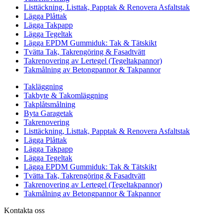
Listtäckning, Listtak, Papptak & Renovera Asfaltstak
Lägga Plåttak
Lägga Takpapp
Lägga Tegeltak
Lägga EPDM Gummiduk: Tak & Tätskikt
Tvätta Tak, Takrengöring & Fasadtvätt
Takrenovering av Lertegel (Tegeltakpannor)
Takmålning av Betongpannor & Takpannor
Takläggning
Takbyte & Takomläggning
Takplåtsmålning
Byta Garagetak
Takrenovering
Listtäckning, Listtak, Papptak & Renovera Asfaltstak
Lägga Plåttak
Lägga Takpapp
Lägga Tegeltak
Lägga EPDM Gummiduk: Tak & Tätskikt
Tvätta Tak, Takrengöring & Fasadtvätt
Takrenovering av Lertegel (Tegeltakpannor)
Takmålning av Betongpannor & Takpannor
Kontakta oss