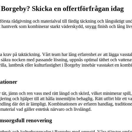
i Borgeby? Skicka en offertförfrågan idag
örsta rådgivning och materialval till färdig täckning och långsiktigt unde
tigt hantverk som kombinerar starkt väderskydd, snygg finish och lång li
 krav på taktäckning. Vårt team har lång erfarenhet av att lägga vasstak
t säkra nocken med passande lösning, uppnås optimal täthet och vattenavr
illa, lantbruk eller kulturfastighet i Borgeby innebär vasstaket en kom
ationer
ljer tät, jämn och ren vass med rätt längd och skörd, vilket minimerar spil
ering och hjälper till att hålla innemiljön behaglig. Rätt utfört blir et
dling där det är lämpligt. Kombinationen av erfaren handlag, traditione
 material vad gäller estetisk närvaro och livslängd.
omsorgsfull renovering
 lantbruk och kulturbyggnader i Borgeby med omnejd. Våra tjänster omfat