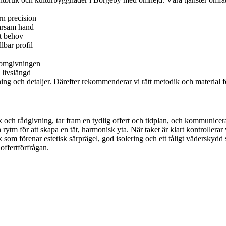
rn precision
arsam hand
gt behov
lbar profil
h omgivningen
 livslängd
 och detaljer. Därefter rekommenderar vi rätt metodik och material för a
ök och rådgivning, tar fram en tydlig offert och tidplan, och kommunice
mn rytm för att skapa en tät, harmonisk yta. När taket är klart kontroller
 som förenar estetisk särprägel, god isolering och ett tåligt väderskydd
offertförfrågan.