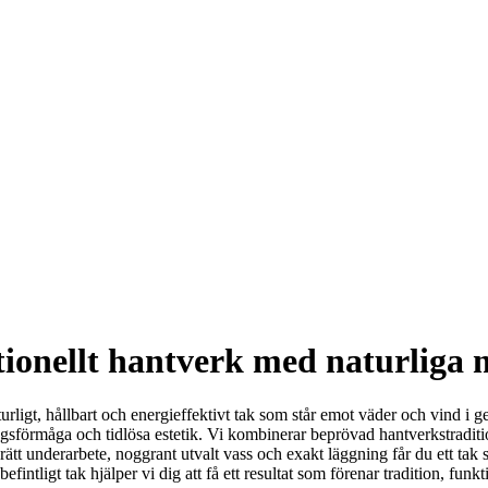
tionellt hantverk med naturliga m
naturligt, hållbart och energieffektivt tak som står emot väder och vind i
ingsförmåga och tidlösa estetik. Vi kombinerar beprövad hantverkstradit
rätt underarbete, noggrant utvalt vass och exakt läggning får du ett tak
efintligt tak hjälper vi dig att få ett resultat som förenar tradition, fun