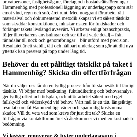
privatpersoner, fastighetsägare, företag och bostadsrättsföreningar i
Hammenhög med professionell läggning av underlagspapp som står
emot vind, regn och snö, året runt. Med noggrant förarbete, rätt
materialval och dokumenterad metodik skapar vi ett säkert tätskikt
som skyddar konstruktionen, minskar risken för fuktskador och
förlänger takets livslängd avsevärt. Vi arbetar enligt branschpraxis,
följer tillverkarens anvisningar och ser till att varje detalj – från
ränndalar till nock och genomföringar – blir utförd med precision.
Resultatet är ett stabilt, tätt och hållbart underlag som gör att ditt nya
yttertak kan prestera på topp under lång tid.
Behöver du ett pålitligt tätskikt på taket i
Hammenhög? Skicka din offertförfrågan
När du väljer oss får du en tydlig process från första besök till färdigt
tätskikt. Vi börjar med besiktning, fuktindikering och behovsanalys,
ger tydlig offert och tidsplan, och utför arbetet säkert med eget
fallskydd och väderskydd vid behov. Vårt mål är ett tätt, långsiktigt
resultat som tål Hammenhögs väder och sparar dig kostsamma
skador. Vill du veta vad som krävs för just ditt tak? Skicka en
förfrågan via kontaktformuläret så återkommer vi med en kostnadsfri
bedömning.
Vi lägger, renoverar & byter underlagspapp i