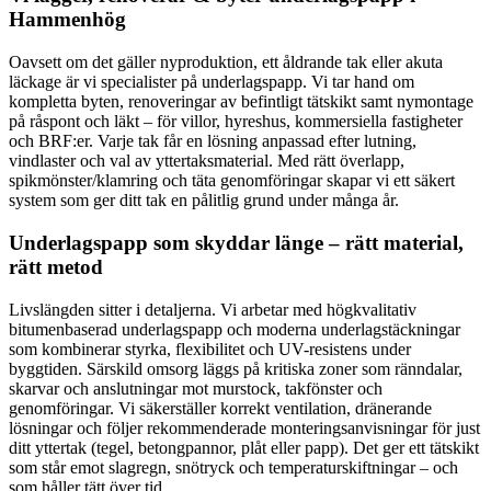
Hammenhög
Oavsett om det gäller nyproduktion, ett åldrande tak eller akuta
läckage är vi specialister på underlagspapp. Vi tar hand om
kompletta byten, renoveringar av befintligt tätskikt samt nymontage
på råspont och läkt – för villor, hyreshus, kommersiella fastigheter
och BRF:er. Varje tak får en lösning anpassad efter lutning,
vindlaster och val av yttertaksmaterial. Med rätt överlapp,
spikmönster/klamring och täta genomföringar skapar vi ett säkert
system som ger ditt tak en pålitlig grund under många år.
Underlagspapp som skyddar länge – rätt material,
rätt metod
Livslängden sitter i detaljerna. Vi arbetar med högkvalitativ
bitumenbaserad underlagspapp och moderna underlagstäckningar
som kombinerar styrka, flexibilitet och UV-resistens under
byggtiden. Särskild omsorg läggs på kritiska zoner som ränndalar,
skarvar och anslutningar mot murstock, takfönster och
genomföringar. Vi säkerställer korrekt ventilation, dränerande
lösningar och följer rekommenderade monteringsanvisningar för just
ditt yttertak (tegel, betongpannor, plåt eller papp). Det ger ett tätskikt
som står emot slagregn, snötryck och temperaturskiftningar – och
som håller tätt över tid.