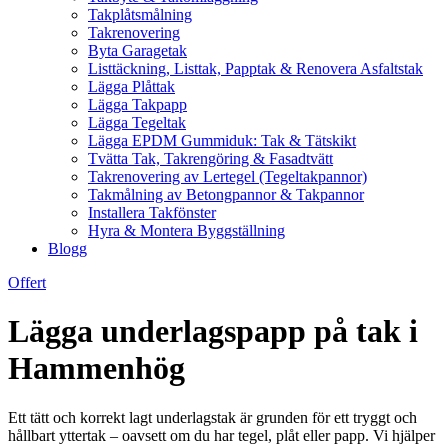
Takplåtsmålning
Takrenovering
Byta Garagetak
Listtäckning, Listtak, Papptak & Renovera Asfaltstak
Lägga Plåttak
Lägga Takpapp
Lägga Tegeltak
Lägga EPDM Gummiduk: Tak & Tätskikt
Tvätta Tak, Takrengöring & Fasadtvätt
Takrenovering av Lertegel (Tegeltakpannor)
Takmålning av Betongpannor & Takpannor
Installera Takfönster
Hyra & Montera Byggställning
Blogg
Offert
Lägga underlagspapp på tak i
Hammenhög
Ett tätt och korrekt lagt underlagstak är grunden för ett tryggt och
hållbart yttertak – oavsett om du har tegel, plåt eller papp. Vi hjälper