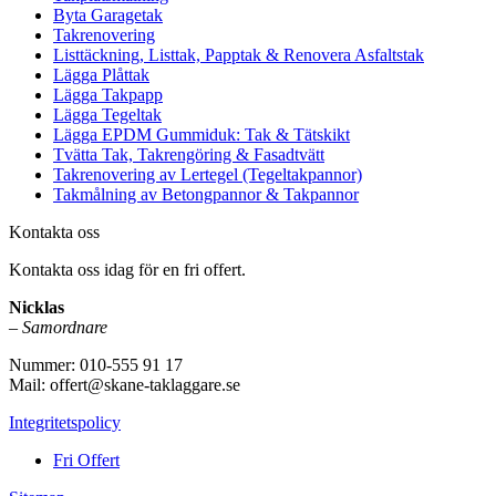
Byta Garagetak
Takrenovering
Listtäckning, Listtak, Papptak & Renovera Asfaltstak
Lägga Plåttak
Lägga Takpapp
Lägga Tegeltak
Lägga EPDM Gummiduk: Tak & Tätskikt
Tvätta Tak, Takrengöring & Fasadtvätt
Takrenovering av Lertegel (Tegeltakpannor)
Takmålning av Betongpannor & Takpannor
Kontakta oss
Kontakta oss idag för en fri offert.
Nicklas
–
Samordnare
Nummer: 010-555 91 17
Mail: offert@skane-taklaggare.se
Integritetspolicy
Fri Offert