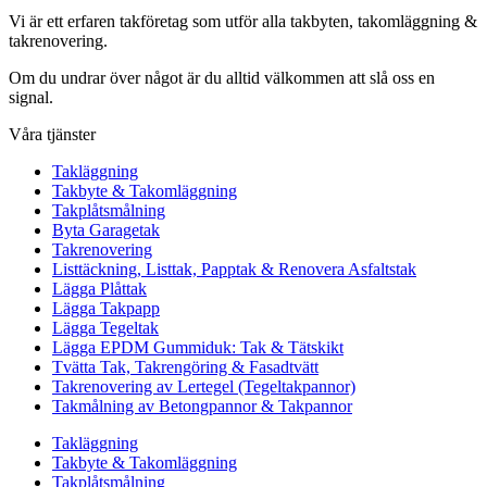
Vi är ett erfaren takföretag som utför alla takbyten, takomläggning &
takrenovering.
Om du undrar över något är du alltid välkommen att slå oss en
signal.
Våra tjänster
Takläggning
Takbyte & Takomläggning
Takplåtsmålning
Byta Garagetak
Takrenovering
Listtäckning, Listtak, Papptak & Renovera Asfaltstak
Lägga Plåttak
Lägga Takpapp
Lägga Tegeltak
Lägga EPDM Gummiduk: Tak & Tätskikt
Tvätta Tak, Takrengöring & Fasadtvätt
Takrenovering av Lertegel (Tegeltakpannor)
Takmålning av Betongpannor & Takpannor
Takläggning
Takbyte & Takomläggning
Takplåtsmålning