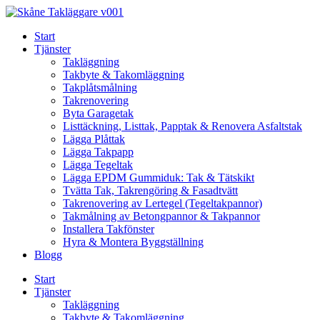
Skip
to
Start
content
Tjänster
Takläggning
Takbyte & Takomläggning
Takplåtsmålning
Takrenovering
Byta Garagetak
Listtäckning, Listtak, Papptak & Renovera Asfaltstak
Lägga Plåttak
Lägga Takpapp
Lägga Tegeltak
Lägga EPDM Gummiduk: Tak & Tätskikt
Tvätta Tak, Takrengöring & Fasadtvätt
Takrenovering av Lertegel (Tegeltakpannor)
Takmålning av Betongpannor & Takpannor
Installera Takfönster
Hyra & Montera Byggställning
Blogg
Start
Tjänster
Takläggning
Takbyte & Takomläggning