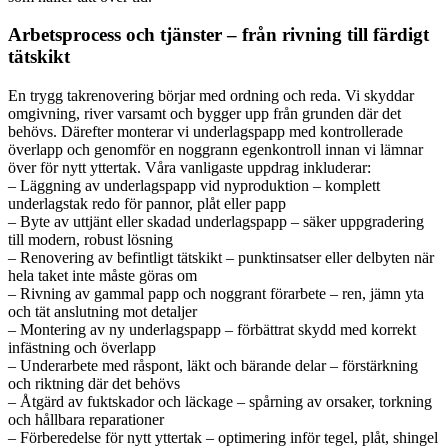
Arbetsprocess och tjänster – från rivning till färdigt
tätskikt
En trygg takrenovering börjar med ordning och reda. Vi skyddar
omgivning, river varsamt och bygger upp från grunden där det
behövs. Därefter monterar vi underlagspapp med kontrollerade
överlapp och genomför en noggrann egenkontroll innan vi lämnar
över för nytt yttertak. Våra vanligaste uppdrag inkluderar:
– Läggning av underlagspapp vid nyproduktion – komplett
underlagstak redo för pannor, plåt eller papp
– Byte av uttjänt eller skadad underlagspapp – säker uppgradering
till modern, robust lösning
– Renovering av befintligt tätskikt – punktinsatser eller delbyten när
hela taket inte måste göras om
– Rivning av gammal papp och noggrant förarbete – ren, jämn yta
och tät anslutning mot detaljer
– Montering av ny underlagspapp – förbättrat skydd med korrekt
infästning och överlapp
– Underarbete med råspont, läkt och bärande delar – förstärkning
och riktning där det behövs
– Åtgärd av fuktskador och läckage – spårning av orsaker, torkning
och hållbara reparationer
– Förberedelse för nytt yttertak – optimering inför tegel, plåt, shingel