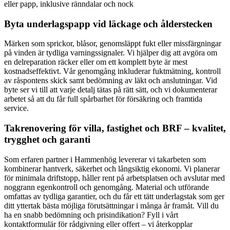
eller papp, inklusive ränndalar och nock
Byta underlagspapp vid läckage och ålderstecken
Märken som sprickor, blåsor, genomsläppt fukt eller missfärgningar
på vinden är tydliga varningssignaler. Vi hjälper dig att avgöra om
en delreparation räcker eller om ett komplett byte är mest
kostnadseffektivt. Vår genomgång inkluderar fuktmätning, kontroll
av råspontens skick samt bedömning av läkt och anslutningar. Vid
byte ser vi till att varje detalj tätas på rätt sätt, och vi dokumenterar
arbetet så att du får full spårbarhet för försäkring och framtida
service.
Takrenovering för villa, fastighet och BRF – kvalitet,
trygghet och garanti
Som erfaren partner i Hammenhög levererar vi takarbeten som
kombinerar hantverk, säkerhet och långsiktig ekonomi. Vi planerar
för minimala driftstopp, håller rent på arbetsplatsen och avslutar med
noggrann egenkontroll och genomgång. Material och utförande
omfattas av tydliga garantier, och du får ett tätt underlagstak som ger
ditt yttertak bästa möjliga förutsättningar i många år framåt. Vill du
ha en snabb bedömning och prisindikation? Fyll i vårt
kontaktformulär för rådgivning eller offert – vi återkopplar