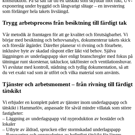
konstruktion. På så sätt får du ett tätskikt som skyddar mot fukt, UV-
exponering under byggtid och långvarigt slitage – en investering
som förlänger hela takets livslängd.
Trygg arbetsprocess från besiktning till färdigt tak
Vår metodik är framtagen för att ge kvalitet och förutsägbarhet. Vi
börjar med besiktning och behovsanalys, dokumenterar takets skick
och föreslår åtgärder. Därefter planerar vi rivning och förarbete,
inklusive byte av skadad råspont eller läkt vid behov. Själva
läggningen av underlagspapp sker enligt branschregler med fokus på
tätningar runt skorstenar, takluckor, takfönster och ventilationshuvar.
Vi avslutar med kontroll, städning och tydlig dokumentation, så att
du vet exakt vad som är utfört och vilka material som använts.
Tjänster och arbetsmoment – från rivning till färdigt
tätskikt
Vi erbjuder en komplett palett av tjänster inom underlagspapp och
tätskikt i Hammarlöv, anpassade för såväl mindre villatak som större
fastigheter:
– Läggning av underlagspapp vid nyproduktion av bostäder och
lokaler
– Utbyte av åldrad, sprucken eller stormskadad underlagspapp
– Renovering och uppgradering av befintligt tätskikt för längre