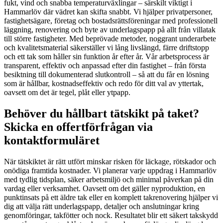
fukt, vind och snabba temperaturväxlingar – särskilt viktigt i
Hammarlöv där vädret kan skifta snabbt. Vi hjälper privatpersoner,
fastighetsägare, företag och bostadsrättsföreningar med professionell
läggning, renovering och byte av underlagspapp på allt från villatak
till större fastigheter. Med beprövade metoder, noggrant underarbete
och kvalitetsmaterial säkerställer vi lång livslängd, färre driftstopp
och ett tak som håller sin funktion år efter år. Vår arbetsprocess är
transparent, effektiv och anpassad efter din fastighet – från första
besiktning till dokumenterad slutkontroll – så att du får en lösning
som är hållbar, kostnadseffektiv och redo för ditt val av yttertak,
oavsett om det är tegel, plåt eller ytpapp.
Behöver du hållbart tätskikt på taket?
Skicka en offertförfrågan via
kontaktformuläret
När tätskiktet är rätt utfört minskar risken för läckage, rötskador och
onödiga framtida kostnader. Vi planerar varje uppdrag i Hammarlöv
med tydlig tidsplan, säker arbetsmiljö och minimal påverkan på din
vardag eller verksamhet. Oavsett om det gäller nyproduktion, en
punktinsats på ett äldre tak eller en komplett takrenovering hjälper vi
dig att välja rätt underlagspapp, detaljer och anslutningar kring
genomföringar, takfötter och nock. Resultatet blir ett säkert takskydd