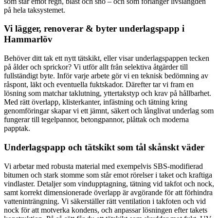
som står emot regn, blåst och snö – och som förlänger livslängden
på hela taksystemet.
Vi lägger, renoverar & byter underlagspapp i
Hammarlöv
Behöver ditt tak ett nytt tätskikt, eller visar underlagspappen tecken
på ålder och sprickor? Vi utför allt från selektiva åtgärder till
fullständigt byte. Inför varje arbete gör vi en teknisk bedömning av
råspont, läkt och eventuella fuktskador. Därefter tar vi fram en
lösning som matchar taklutning, yttertakstyp och krav på hållbarhet.
Med rätt överlapp, klisterkanter, infästning och tätning kring
genomföringar skapar vi ett jämnt, säkert och långlivat underlag som
fungerar till tegelpannor, betongpannor, plåttak och moderna
papptak.
Underlagspapp och tätskikt som tål skånskt väder
Vi arbetar med robusta material med exempelvis SBS-modifierad
bitumen och stark stomme som står emot rörelser i taket och kraftiga
vindlaster. Detaljer som vindupptagning, tätning vid takfot och nock,
samt korrekt dimensionerade överlapp är avgörande för att förhindra
vatteninträngning. Vi säkerställer rätt ventilation i takfoten och vid
nock för att motverka kondens, och anpassar lösningen efter takets