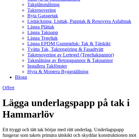
Takplåtsmålning
Takrenovering
Byta Garagetak
Listtäckning, Listtak, Papptak & Renovera Asfaltstak
Lägga Plåttak
Lägga Takpapp
Lägga Tegeltak
Lägga EPDM Gummiduk: Tak & Tätskikt
Tvätta Tak, Takrengöring & Fasadtvätt
Takrenovering av Lertegel (Tegeltakpannor)
Takmålning av Betongpannor & Takpannor
Installera Takfönster
Hyra & Montera Byggställning
Blogg
Offert
Lägga underlagspapp på tak i
Hammarlöv
Ett tryggt och tätt tak börjar med rätt underlag. Underlagspapp
fungerar som takets primära tätskikt och skyddar konstruktionen mot