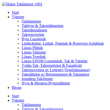
Skip
to
Start
content
Tjänster
Takläggning
Takbyte & Takomläggning
Takplåtsmålning
Takrenovering
Byta Garagetak
Listtäckning, Listtak, Papptak & Renovera Asfaltstak
Lägga Plåttak
Lägga Takpapp
Lägga Tegeltak
Lägga EPDM Gummiduk: Tak & Tätskikt
Tvätta Tak, Takrengöring & Fasadtvätt
Takrenovering av Lertegel (Tegeltakpannor)
Takmålning av Betongpannor & Takpannor
Installera Takfönster
Hyra & Montera Byggställning
Blogg
Start
Tjänster
Takläggning
Takbyte & Takomläggning