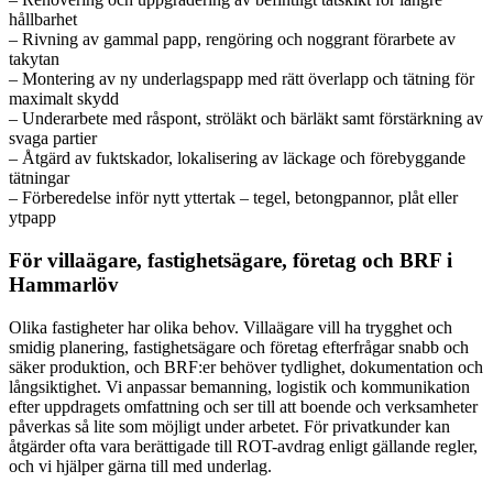
hållbarhet
– Rivning av gammal papp, rengöring och noggrant förarbete av
takytan
– Montering av ny underlagspapp med rätt överlapp och tätning för
maximalt skydd
– Underarbete med råspont, ströläkt och bärläkt samt förstärkning av
svaga partier
– Åtgärd av fuktskador, lokalisering av läckage och förebyggande
tätningar
– Förberedelse inför nytt yttertak – tegel, betongpannor, plåt eller
ytpapp
För villaägare, fastighetsägare, företag och BRF i
Hammarlöv
Olika fastigheter har olika behov. Villaägare vill ha trygghet och
smidig planering, fastighetsägare och företag efterfrågar snabb och
säker produktion, och BRF:er behöver tydlighet, dokumentation och
långsiktighet. Vi anpassar bemanning, logistik och kommunikation
efter uppdragets omfattning och ser till att boende och verksamheter
påverkas så lite som möjligt under arbetet. För privatkunder kan
åtgärder ofta vara berättigade till ROT-avdrag enligt gällande regler,
och vi hjälper gärna till med underlag.