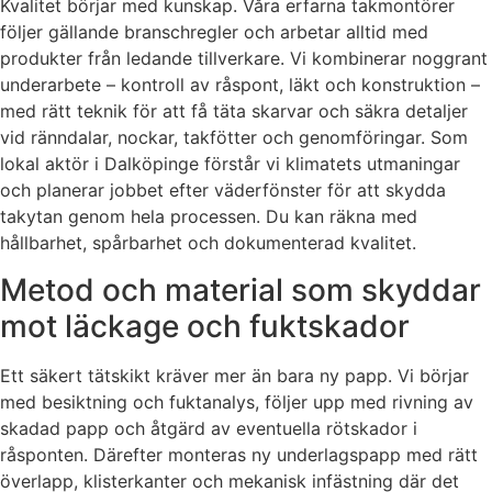
Kvalitet börjar med kunskap. Våra erfarna takmontörer
följer gällande branschregler och arbetar alltid med
produkter från ledande tillverkare. Vi kombinerar noggrant
underarbete – kontroll av råspont, läkt och konstruktion –
med rätt teknik för att få täta skarvar och säkra detaljer
vid ränndalar, nockar, takfötter och genomföringar. Som
lokal aktör i Dalköpinge förstår vi klimatets utmaningar
och planerar jobbet efter väderfönster för att skydda
takytan genom hela processen. Du kan räkna med
hållbarhet, spårbarhet och dokumenterad kvalitet.
Metod och material som skyddar
mot läckage och fuktskador
Ett säkert tätskikt kräver mer än bara ny papp. Vi börjar
med besiktning och fuktanalys, följer upp med rivning av
skadad papp och åtgärd av eventuella rötskador i
råsponten. Därefter monteras ny underlagspapp med rätt
överlapp, klisterkanter och mekanisk infästning där det