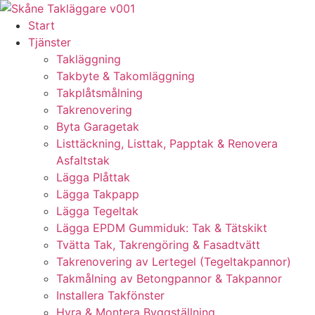
Skip
to
Start
content
Tjänster
Takläggning
Takbyte & Takomläggning
Takplåtsmålning
Takrenovering
Byta Garagetak
Listtäckning, Listtak, Papptak & Renovera
Asfaltstak
Lägga Plåttak
Lägga Takpapp
Lägga Tegeltak
Lägga EPDM Gummiduk: Tak & Tätskikt
Tvätta Tak, Takrengöring & Fasadtvätt
Takrenovering av Lertegel (Tegeltakpannor)
Takmålning av Betongpannor & Takpannor
Installera Takfönster
Hyra & Montera Byggställning