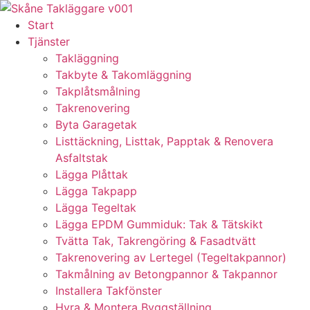
Skip
to
Start
content
Tjänster
Takläggning
Takbyte & Takomläggning
Takplåtsmålning
Takrenovering
Byta Garagetak
Listtäckning, Listtak, Papptak & Renovera
Asfaltstak
Lägga Plåttak
Lägga Takpapp
Lägga Tegeltak
Lägga EPDM Gummiduk: Tak & Tätskikt
Tvätta Tak, Takrengöring & Fasadtvätt
Takrenovering av Lertegel (Tegeltakpannor)
Takmålning av Betongpannor & Takpannor
Installera Takfönster
Hyra & Montera Byggställning