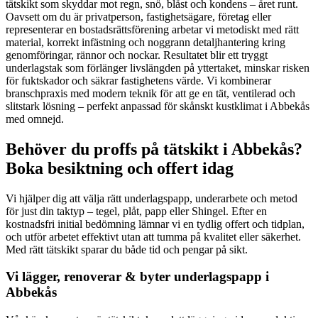
tätskikt som skyddar mot regn, snö, blåst och kondens – året runt.
Oavsett om du är privatperson, fastighetsägare, företag eller
representerar en bostadsrättsförening arbetar vi metodiskt med rätt
material, korrekt infästning och noggrann detaljhantering kring
genomföringar, rännor och nockar. Resultatet blir ett tryggt
underlagstak som förlänger livslängden på yttertaket, minskar risken
för fuktskador och säkrar fastighetens värde. Vi kombinerar
branschpraxis med modern teknik för att ge en tät, ventilerad och
slitstark lösning – perfekt anpassad för skånskt kustklimat i Abbekås
med omnejd.
Behöver du proffs på tätskikt i Abbekås?
Boka besiktning och offert idag
Vi hjälper dig att välja rätt underlagspapp, underarbete och metod
för just din taktyp – tegel, plåt, papp eller Shingel. Efter en
kostnadsfri initial bedömning lämnar vi en tydlig offert och tidplan,
och utför arbetet effektivt utan att tumma på kvalitet eller säkerhet.
Med rätt tätskikt sparar du både tid och pengar på sikt.
Vi lägger, renoverar & byter underlagspapp i
Abbekås