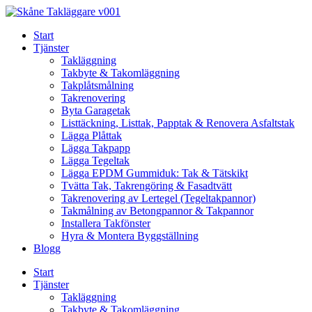
Skip
to
Start
content
Tjänster
Takläggning
Takbyte & Takomläggning
Takplåtsmålning
Takrenovering
Byta Garagetak
Listtäckning, Listtak, Papptak & Renovera Asfaltstak
Lägga Plåttak
Lägga Takpapp
Lägga Tegeltak
Lägga EPDM Gummiduk: Tak & Tätskikt
Tvätta Tak, Takrengöring & Fasadtvätt
Takrenovering av Lertegel (Tegeltakpannor)
Takmålning av Betongpannor & Takpannor
Installera Takfönster
Hyra & Montera Byggställning
Blogg
Start
Tjänster
Takläggning
Takbyte & Takomläggning