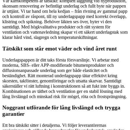
Vår kärnkompetens är tätskikt: komplett läggning vid nyproduktion,
skonsam renovering av befintligt underlag och fullt byte när pappen
är uttjänt. Vi tar hand om hela kedjan – från rivning av gammal papp
och kontroll av råspont, till ny underlagspapp med korrekt överlapp,
klistring och spikning. Behöver läkten ses över, byter vi den
samtidigt. Med högkvalitativa produkter och rätt system för
ventilation och vattenavledning skapar vi ett säkert underlagstak som
klarar hård vind, slagregn och temperaturskiftningar.
Tätskikt som står emot väder och vind året runt
Underlagspappen är ditt taks första försvarslinje. Vi arbetar med
moderna, SBS- eller APP-modifierade bitumenprodukter och
diffusionsanpassade underlag som ger både elasticitet och
beständighet. Rätt monterad underlagspapp tätar effektivt kring
skorsten, takfönster, genomföringar och utsatta skarvar. Samtidigt
säkerställer vi rätt luftning i konstruktionen så att fukt inte byggs in.
Kombinationen av täthet och ventilation ger en stabil lösning med
lång livslängd och minskad risk för mögel, röta och frostsprängning.
Noggrant utförande för lång livslängd och trygga
garantier
Ett bra tätskikt sitter i detaljerna. Vi följer leverantörernas