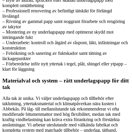
– Byte av åldrad, sprucken eller skadad underlagspapp med
komplett omtäthetning
– Professionell renovering av befintligt tätskikt för förlängd
livslängd
– Rivning av gammal papp samt noggrant förarbete och rengöring
av takytor
– Montering av ny underlagspapp med optimerat skydd mot
inträngande fukt
– Underarbete: kontroll och åtgärd av råspont, läkt, infästningar och
konstruktion
– Felsökning och sanering av fuktskador samt tätning av
läckagepunkter
– Förberedelse inför nytt yttertak i tegel, plåt, shingel eller ytpapp –
klart för läggning
Materialval och system – rätt underlagspapp för ditt
tak
Alla tak är unika. Vi väljer underlagspapp och tillbehör efter
taklutning, yttertaksmaterial och klimatpåverkan nära kusten i
Abbekås. På låg- till mellanslutande tak rekommenderar vi ofta
modifierade bitumenmattor med hög flexibilitet, medan tak med
kraftig vindbelastning kan kräva extra förankring och förstärkta
anslutningar. Vi arbetar uteslutande med välkända fabrikat och
kompletta system med matchade tillbehör – underlag, tätband,