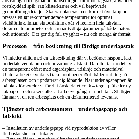
anvisningar och gällande branschregler för underlagstak, använder
rostskyddad spik, rätt klisterkanter och väl beprövade
genomföringsdetaljer. Skarvar placeras med korrekt överlapp och
pressas enligt rekommenderade temperaturer för optimal
vidhäftning. Innan slutbesiktning går vi igenom hela takytan,
dokumenterar arbetet och lämnar tydliga garantier på både material
och utförande. Det ger dig full trygghet – nu och många år framåt.
Processen – från besiktning till färdigt underlagstak
Vi inleder alltid med en takbesiktning där vi bedömer råspont, läkt,
undertaksventilation och nuvarande tätskikt. Därefter tar du del av
en transparent offert med åtgärdsplan, tidslinje och materialval.
Under arbetet skyddar vi taket mot nederbörd, håller ordning på
arbetsplatsen och uppdaterar dig löpande. När underlagspappen är
på plats förbereder vi för ditt önskade yttertak – tegel, plåt eller ny
takpapp – och säkerställer att alla övergångar är helt täta. Slutligen
lämnar vi en ren arbetsplats och en dokumenterad leverans.
Tjänster och arbetsmoment – underlagspapp och
tätskikt
– Installation av underlagspapp vid nyproduktion av villor,
flerbostadshus och lokaler