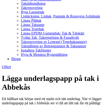
Takplåtsmålning
Takrenovering
Byta Garagetak
Listtäckning, Listtak, Papptak & Renovera Asfaltstak
Lägga Plåttak
Lägga Takpapp
Lägga Tegeltak
Lägga EPDM Gummiduk: Tak & Tätskikt
Tvätta Tak, Takrengöring & Fasadtvätt
Takrenovering av Lertegel (Tegeltakpannor)
Takmålning av Betongpannor & Takpannor
Installera Takfönster
Hyra & Montera Byggställning
Blogg
Offert
Lägga underlagspapp på tak i
Abbekås
Ett hållbart tak börjar med ett starkt och tätt underlag. När vi lägger
underlagspapp på tak i Abbekås ser vi till att ditt tak får ett pålitligt