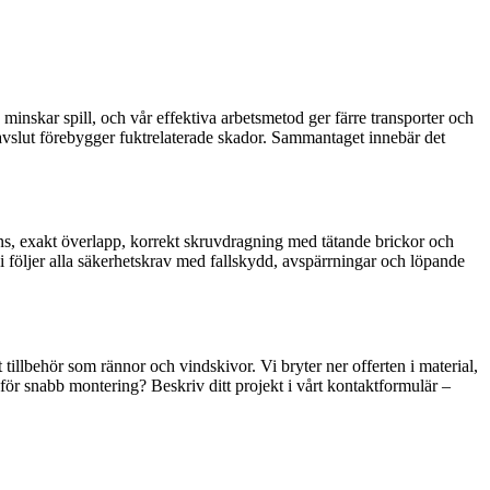
minskar spill, och vår effektiva arbetsmetod ger färre transporter och
avslut förebygger fuktrelaterade skador. Sammantaget innebär det
ens, exakt överlapp, korrekt skruvdragning med tätande brickor och
 följer alla säkerhetskrav med fallskydd, avspärrningar och löpande
illbehör som rännor och vindskivor. Vi bryter ner offerten i material,
an för snabb montering? Beskriv ditt projekt i vårt kontaktformulär –