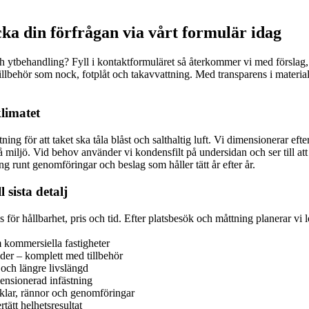
cka din förfrågan via vårt formulär idag
 och ytbehandling? Fyll i kontaktformuläret så återkommer vi med förslag,
 tillbehör som nock, fotplåt och takavvattning. Med transparens i materi
klimatet
ning för att taket ska tåla blåst och salthaltig luft. Vi dimensionerar e
miljö. Vid behov använder vi kondensfilt på undersidan och ser till att u
g runt genomföringar och beslag som håller tätt år efter år.
 sista detalj
s för hållbarhet, pris och tid. Efter platsbesök och måttning planerar vi 
m kommersiella fastigheter
ader – komplett med tillbehör
 och längre livslängd
mensionerad infästning
nklar, rännor och genomföringar
tätt helhetsresultat