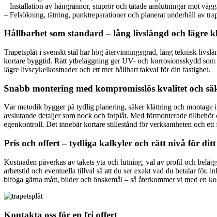
– Installation av hängrännor, stuprör och tätade anslutningar mot väg
– Felsökning, tätning, punktreparationer och planerat underhåll av tra
Hållbarhet som standard – lång livslängd och lägre 
Trapetsplåt i svenskt stål har hög återvinningsgrad, lång teknisk livs
kortare byggtid. Rätt ytbeläggning ger UV- och korrosionsskydd som b
lägre livscykelkostnader och ett mer hållbart takval för din fastighet.
Snabb montering med kompromisslös kvalitet och sä
Vår metodik bygger på tydlig planering, säker klättring och montage i
avslutande detaljer som nock och fotplåt. Med förmonterade tillbehör 
egenkontroll. Det innebär kortare stillestånd för verksamheten och ett fä
Pris och offert – tydliga kalkyler och rätt nivå för dit
Kostnaden påverkas av takets yta och lutning, val av profil och belägg
arbetstid och eventuella tillval så att du ser exakt vad du betalar för, 
bifoga gärna mått, bilder och önskemål – så återkommer vi med en kostn
Kontakta oss för en fri offert