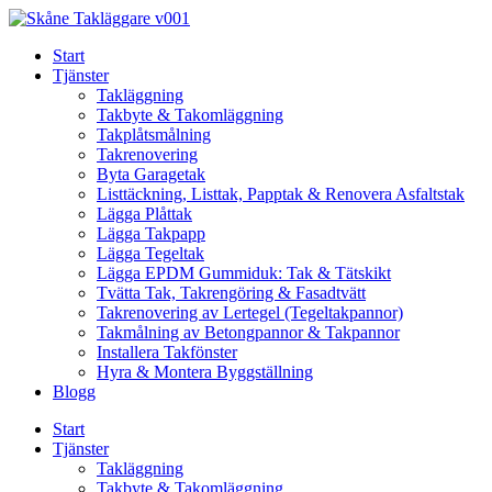
Skip
to
Start
content
Tjänster
Takläggning
Takbyte & Takomläggning
Takplåtsmålning
Takrenovering
Byta Garagetak
Listtäckning, Listtak, Papptak & Renovera Asfaltstak
Lägga Plåttak
Lägga Takpapp
Lägga Tegeltak
Lägga EPDM Gummiduk: Tak & Tätskikt
Tvätta Tak, Takrengöring & Fasadtvätt
Takrenovering av Lertegel (Tegeltakpannor)
Takmålning av Betongpannor & Takpannor
Installera Takfönster
Hyra & Montera Byggställning
Blogg
Start
Tjänster
Takläggning
Takbyte & Takomläggning