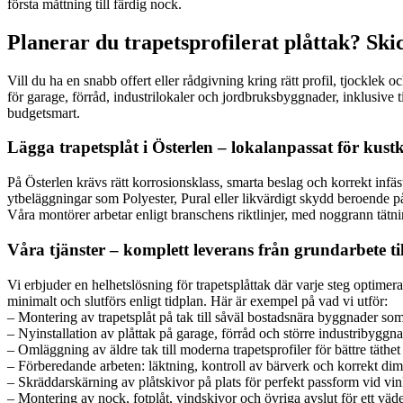
första måttning till färdig nock.
Planerar du trapetsprofilerat plåttak? Ski
Vill du ha en snabb offert eller rådgivning kring rätt profil, tjocklek
för garage, förråd, industrilokaler och jordbruksbyggnader, inklusive
budgetsmart.
Lägga trapetsplåt i Österlen – lokalanpassat för kust
På Österlen krävs rätt korrosionsklass, smarta beslag och korrekt infäst
ytbeläggningar som Polyester, Pural eller likvärdigt skydd beroende på 
Våra montörer arbetar enligt branschens riktlinjer, med noggrann tätnin
Våra tjänster – komplett leverans från grundarbete till
Vi erbjuder en helhetslösning för trapetsplåttak där varje steg optimera
minimalt och slutförs enligt tidplan. Här är exempel på vad vi utför:
– Montering av trapetsplåt på tak till såväl bostadsnära byggnader so
– Nyinstallation av plåttak på garage, förråd och större industribyggn
– Omläggning av äldre tak till moderna trapetsprofiler för bättre täthet
– Förberedande arbeten: läktning, kontroll av bärverk och korrekt di
– Skräddarskärning av plåtskivor på plats för perfekt passform vid vi
– Montering av nock, fotplåt, vindskivor och övriga avslut för ett väder