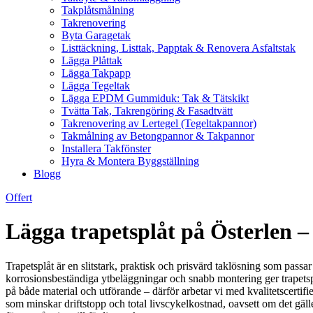
Takplåtsmålning
Takrenovering
Byta Garagetak
Listtäckning, Listtak, Papptak & Renovera Asfaltstak
Lägga Plåttak
Lägga Takpapp
Lägga Tegeltak
Lägga EPDM Gummiduk: Tak & Tätskikt
Tvätta Tak, Takrengöring & Fasadtvätt
Takrenovering av Lertegel (Tegeltakpannor)
Takmålning av Betongpannor & Takpannor
Installera Takfönster
Hyra & Montera Byggställning
Blogg
Offert
Lägga trapetsplåt på Österlen – 
Trapetsplåt är en slitstark, praktisk och prisvärd taklösning som passar
korrosionsbeständiga ytbeläggningar och snabb montering ger trapetsprof
på både material och utförande – därför arbetar vi med kvalitetscertifier
som minskar driftstopp och total livscykelkostnad, oavsett om det gäll