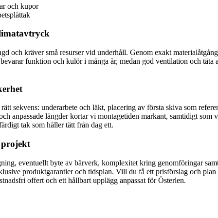
gar och kupor
petsplåttak
klimatavtryck
längd och kräver små resurser vid underhåll. Genom exakt materialåtgång 
evarar funktion och kulör i många år, medan god ventilation och täta 
kerhet
 rätt sekvens: underarbete och läkt, placering av första skiva som refer
och anpassade längder kortar vi montagetiden markant, samtidigt som vi
rdigt tak som håller tätt från dag ett.
t projekt
ning, eventuellt byte av bärverk, komplexitet kring genomföringar samt t
inklusive produktgarantier och tidsplan. Vill du få ett prisförslag och pl
adsfri offert och ett hållbart upplägg anpassat för Österlen.