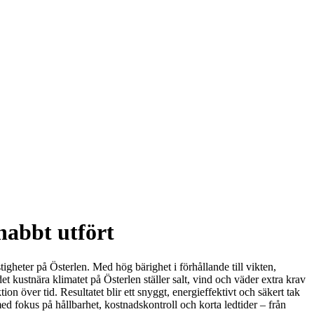
nabbt utfört
stigheter på Österlen. Med hög bärighet i förhållande till vikten,
t kustnära klimatet på Österlen ställer salt, vind och väder extra krav
ion över tid. Resultatet blir ett snyggt, energieffektivt och säkert tak
ed fokus på hållbarhet, kostnadskontroll och korta ledtider – från