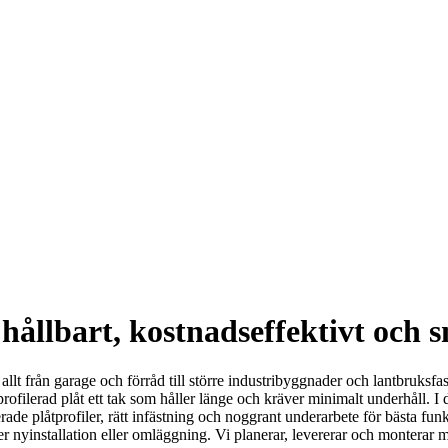
hållbart, kostnadseffektivt och s
 allt från garage och förråd till större industribyggnader och lantbruksfa
ilerad plåt ett tak som håller länge och kräver minimalt underhåll. I de
ade plåtprofiler, rätt infästning och noggrant underarbete för bästa funkt
er nyinstallation eller omläggning. Vi planerar, levererar och monterar m