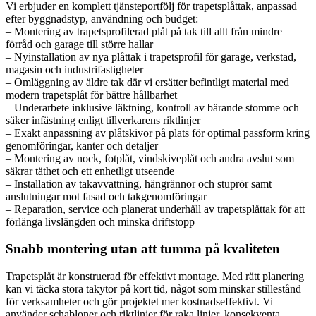
Vi erbjuder en komplett tjänsteportfölj för trapetsplåttak, anpassad
efter byggnadstyp, användning och budget:
– Montering av trapetsprofilerad plåt på tak till allt från mindre
förråd och garage till större hallar
– Nyinstallation av nya plåttak i trapetsprofil för garage, verkstad,
magasin och industrifastigheter
– Omläggning av äldre tak där vi ersätter befintligt material med
modern trapetsplåt för bättre hållbarhet
– Underarbete inklusive läktning, kontroll av bärande stomme och
säker infästning enligt tillverkarens riktlinjer
– Exakt anpassning av plåtskivor på plats för optimal passform kring
genomföringar, kanter och detaljer
– Montering av nock, fotplåt, vindskiveplåt och andra avslut som
säkrar täthet och ett enhetligt utseende
– Installation av takavvattning, hängrännor och stuprör samt
anslutningar mot fasad och takgenomföringar
– Reparation, service och planerat underhåll av trapetsplåttak för att
förlänga livslängden och minska driftstopp
Snabb montering utan att tumma på kvaliteten
Trapetsplåt är konstruerad för effektivt montage. Med rätt planering
kan vi täcka stora takytor på kort tid, något som minskar stillestånd
för verksamheter och gör projektet mer kostnadseffektivt. Vi
använder schabloner och riktlinjer för raka linjer, konsekventa