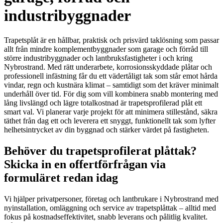
industribyggnader
Trapetsplåt är en hållbar, praktisk och prisvärd taklösning som passar
allt från mindre komplementbyggnader som garage och förråd till
större industribyggnader och lantbruksfastigheter i och kring
Nybrostrand. Med rätt underarbete, korrosionsskyddade plåtar och
professionell infästning får du ett vädertåligt tak som står emot hårda
vindar, regn och kustnära klimat – samtidigt som det kräver minimalt
underhåll över tid. För dig som vill kombinera snabb montering med
lång livslängd och lägre totalkostnad är trapetsprofilerad plåt ett
smart val. Vi planerar varje projekt för att minimera stillestånd, säkra
täthet från dag ett och leverera ett snyggt, funktionellt tak som lyfter
helhetsintrycket av din byggnad och stärker värdet på fastigheten.
Behöver du trapetsprofilerat plåttak?
Skicka in en offertförfrågan via
formuläret redan idag
Vi hjälper privatpersoner, företag och lantbrukare i Nybrostrand med
nyinstallation, omläggning och service av trapetsplåttak – alltid med
fokus på kostnadseffektivitet, snabb leverans och pålitlig kvalitet.