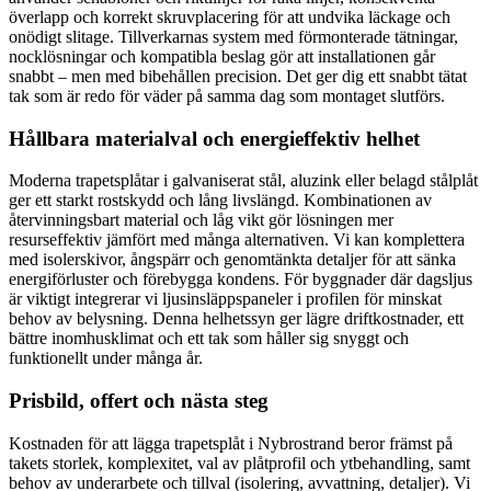
överlapp och korrekt skruvplacering för att undvika läckage och
onödigt slitage. Tillverkarnas system med förmonterade tätningar,
nocklösningar och kompatibla beslag gör att installationen går
snabbt – men med bibehållen precision. Det ger dig ett snabbt tätat
tak som är redo för väder på samma dag som montaget slutförs.
Hållbara materialval och energieffektiv helhet
Moderna trapetsplåtar i galvaniserat stål, aluzink eller belagd stålplåt
ger ett starkt rostskydd och lång livslängd. Kombinationen av
återvinningsbart material och låg vikt gör lösningen mer
resurseffektiv jämfört med många alternativen. Vi kan komplettera
med isolerskivor, ångspärr och genomtänkta detaljer för att sänka
energiförluster och förebygga kondens. För byggnader där dagsljus
är viktigt integrerar vi ljusinsläppspaneler i profilen för minskat
behov av belysning. Denna helhetssyn ger lägre driftkostnader, ett
bättre inomhusklimat och ett tak som håller sig snyggt och
funktionellt under många år.
Prisbild, offert och nästa steg
Kostnaden för att lägga trapetsplåt i Nybrostrand beror främst på
takets storlek, komplexitet, val av plåtprofil och ytbehandling, samt
behov av underarbete och tillval (isolering, avvattning, detaljer). Vi