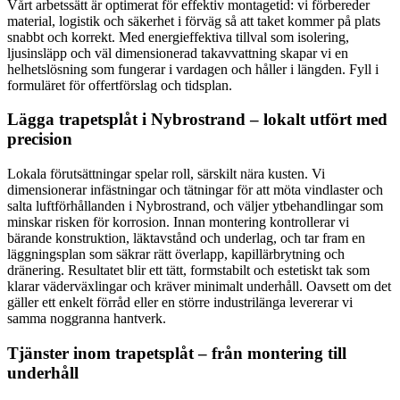
Vårt arbetssätt är optimerat för effektiv montagetid: vi förbereder
material, logistik och säkerhet i förväg så att taket kommer på plats
snabbt och korrekt. Med energieffektiva tillval som isolering,
ljusinsläpp och väl dimensionerad takavvattning skapar vi en
helhetslösning som fungerar i vardagen och håller i längden. Fyll i
formuläret för offertförslag och tidsplan.
Lägga trapetsplåt i Nybrostrand – lokalt utfört med
precision
Lokala förutsättningar spelar roll, särskilt nära kusten. Vi
dimensionerar infästningar och tätningar för att möta vindlaster och
salta luftförhållanden i Nybrostrand, och väljer ytbehandlingar som
minskar risken för korrosion. Innan montering kontrollerar vi
bärande konstruktion, läktavstånd och underlag, och tar fram en
läggningsplan som säkrar rätt överlapp, kapillärbrytning och
dränering. Resultatet blir ett tätt, formstabilt och estetiskt tak som
klarar väderväxlingar och kräver minimalt underhåll. Oavsett om det
gäller ett enkelt förråd eller en större industrilänga levererar vi
samma noggranna hantverk.
Tjänster inom trapetsplåt – från montering till
underhåll