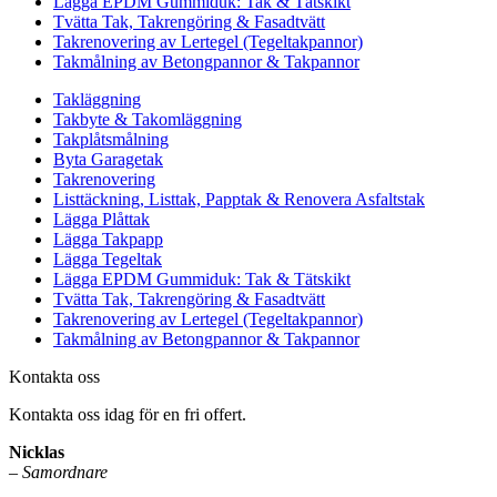
Lägga EPDM Gummiduk: Tak & Tätskikt
Tvätta Tak, Takrengöring & Fasadtvätt
Takrenovering av Lertegel (Tegeltakpannor)
Takmålning av Betongpannor & Takpannor
Takläggning
Takbyte & Takomläggning
Takplåtsmålning
Byta Garagetak
Takrenovering
Listtäckning, Listtak, Papptak & Renovera Asfaltstak
Lägga Plåttak
Lägga Takpapp
Lägga Tegeltak
Lägga EPDM Gummiduk: Tak & Tätskikt
Tvätta Tak, Takrengöring & Fasadtvätt
Takrenovering av Lertegel (Tegeltakpannor)
Takmålning av Betongpannor & Takpannor
Kontakta oss
Kontakta oss idag för en fri offert.
Nicklas
–
Samordnare