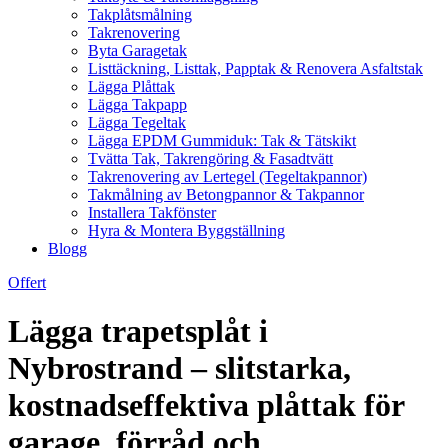
Takplåtsmålning
Takrenovering
Byta Garagetak
Listtäckning, Listtak, Papptak & Renovera Asfaltstak
Lägga Plåttak
Lägga Takpapp
Lägga Tegeltak
Lägga EPDM Gummiduk: Tak & Tätskikt
Tvätta Tak, Takrengöring & Fasadtvätt
Takrenovering av Lertegel (Tegeltakpannor)
Takmålning av Betongpannor & Takpannor
Installera Takfönster
Hyra & Montera Byggställning
Blogg
Offert
Lägga trapetsplåt i
Nybrostrand – slitstarka,
kostnadseffektiva plåttak för
garage, förråd och