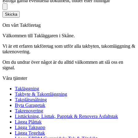
Bifoga gärna eventuella dokument, bilder eller ritningar
Skicka
Om vårt Takföretag
Välkommen till Takläggaren i Skåne.
Vi är ett erfaren takföretag som utför alla takbyten, takomläggning &
takrenovering.
Om du undrar över något är du alltid välkommen att slå oss en
signal.
Våra tjänster
Takläggning
Takbyte & Takomläggning
Takplåtsmålning
Byta Garagetak
Takrenovering
Listtäckning, Listtak, Papptak & Renovera Asfaltstak
Lägga Plåttak
Lägga Takpapp
Lägga Tegeltak