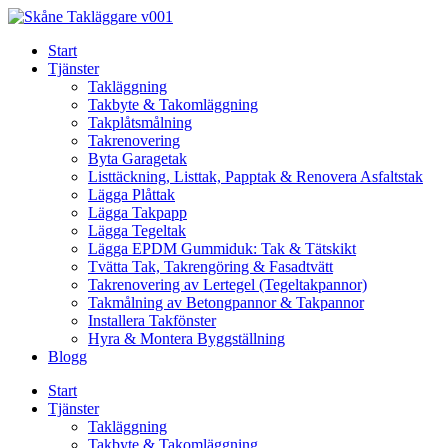
Skip
to
Start
content
Tjänster
Takläggning
Takbyte & Takomläggning
Takplåtsmålning
Takrenovering
Byta Garagetak
Listtäckning, Listtak, Papptak & Renovera Asfaltstak
Lägga Plåttak
Lägga Takpapp
Lägga Tegeltak
Lägga EPDM Gummiduk: Tak & Tätskikt
Tvätta Tak, Takrengöring & Fasadtvätt
Takrenovering av Lertegel (Tegeltakpannor)
Takmålning av Betongpannor & Takpannor
Installera Takfönster
Hyra & Montera Byggställning
Blogg
Start
Tjänster
Takläggning
Takbyte & Takomläggning