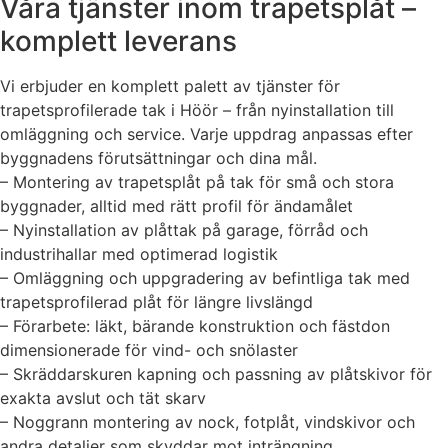
Våra tjänster inom trapetsplåt –
komplett leverans
Vi erbjuder en komplett palett av tjänster för
trapetsprofilerade tak i Höör – från nyinstallation till
omläggning och service. Varje uppdrag anpassas efter
byggnadens förutsättningar och dina mål.
– Montering av trapetsplåt på tak för små och stora
byggnader, alltid med rätt profil för ändamålet
– Nyinstallation av plåttak på garage, förråd och
industrihallar med optimerad logistik
– Omläggning och uppgradering av befintliga tak med
trapetsprofilerad plåt för längre livslängd
– Förarbete: läkt, bärande konstruktion och fästdon
dimensionerade för vind- och snölaster
– Skräddarskuren kapning och passning av plåtskivor för
exakta avslut och tät skarv
– Noggrann montering av nock, fotplåt, vindskivor och
andra detaljer som skyddar mot inträngning