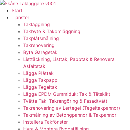
Skip
to
Start
content
Tjänster
Takläggning
Takbyte & Takomläggning
Takplåtsmålning
Takrenovering
Byta Garagetak
Listtäckning, Listtak, Papptak & Renovera
Asfaltstak
Lägga Plåttak
Lägga Takpapp
Lägga Tegeltak
Lägga EPDM Gummiduk: Tak & Tätskikt
Tvätta Tak, Takrengöring & Fasadtvätt
Takrenovering av Lertegel (Tegeltakpannor)
Takmålning av Betongpannor & Takpannor
Installera Takfönster
Hyra & Montera Byggställning