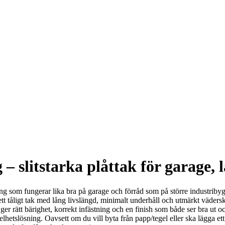
 slitstarka plåttak för garage, l
ing som fungerar lika bra på garage och förråd som på större industri
t tåligt tak med lång livslängd, minimalt underhåll och utmärkt vädersk
r rätt bärighet, korrekt infästning och en finish som både ser bra ut och
elhetslösning. Oavsett om du vill byta från papp/tegel eller ska lägga ett