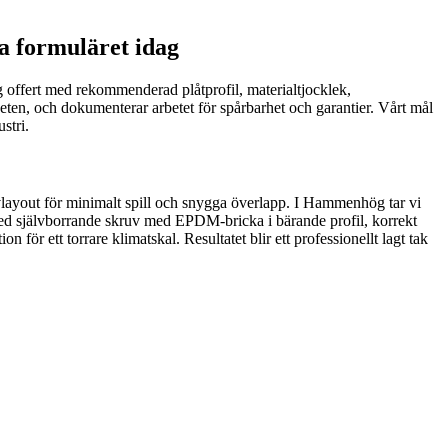
ia formuläret idag
dlig offert med rekommenderad plåtprofil, materialtjocklek,
en, och dokumenterar arbetet för spårbarhet och garantier. Vårt mål
stri.
skivlayout för minimalt spill och snygga överlapp. I Hammenhög tar vi
r med självborrande skruv med EPDM-bricka i bärande profil, korrekt
ör ett torrare klimatskal. Resultatet blir ett professionellt lagt tak