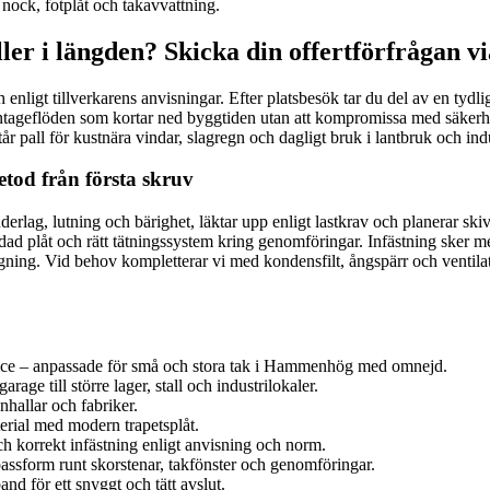
nock, fotplåt och takavvattning.
ller i längden? Skicka din offertförfrågan v
och enligt tillverkarens anvisningar. Efter platsbesök tar du del av en ty
ntageflöden som kortar ned byggtiden utan att kompromissa med säkerhet
år pall för kustnära vindar, slagregn och dagligt bruk i lantbruk och indu
tod från första skruv
r underlag, lutning och bärighet, läktar upp enligt lastkrav och planerar 
kyddad plåt och rätt tätningssystem kring genomföringar. Infästning ske
ing. Vid behov kompletterar vi med kondensfilt, ångspärr och ventilation f
ervice – anpassade för små och stora tak i Hammenhög med omnejd.
age till större lager, stall och industrilokaler.
nhallar och fabriker.
erial med modern trapetsplåt.
h korrekt infästning enligt anvisning och norm.
assform runt skorstenar, takfönster och genomföringar.
nd för ett snyggt och tätt avslut.