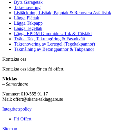
Byta Garagetak
Takrenovering
Listtäckning, Listtak, Papptak & Renovera Asfaltstak
Lägga Plåttak
Lägga Takpapp
Lägga Tegeltak
Lägga EPDM Gummiduk: Tak & Tätskikt
Tvätta Tak, Takrengöring & Fasadtvätt
Takrenovering av Lertegel (Tegeltakpannor)
Takmålning av Betongpannor & Takpannor
Kontakta oss
Kontakta oss idag för en fri offert.
Nicklas
–
Samordnare
Nummer: 010-555 91 17
Mail: offert@skane-taklaggare.se
Integritetspolicy
Fri Offert
Sitemap