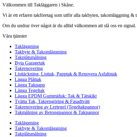
Välkommen till Takläggaren i Skåne.
Vi är ett erfaren takföretag som utför alla takbyten, takomläggning & 
Om du undrar över något är du alltid välkommen att slå oss en signal.
Våra tjänster
Takläggning
Takbyte & Takomläggning
Takplåtsmålning
Byta Garagetak
Takrenovering
Listtäckning, Listtak, Papptak & Renovera Asfaltstak
Lägga Plåttak
Lägga Takpapp
Lägga Tegeltak
Lägga EPDM Gummiduk: Tak & Tätskikt
Tvätta Tak, Takrengöring & Fasadtvätt
Takrenovering av Lertegel (Tegeltakpannor)
Takmålning av Betongpannor & Takpannor
Takläggning
Takbyte & Takomläggning
Takplåtsmålning