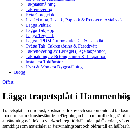
Takplåtsmålning
Takrenovering
Byta Garagetak
Listtäckning, Listtak, Papptak & Renovera Asfaltstak
Lägga Plåttak
Lägga Takpapp
Lägga Tegeltak
Lägga EPDM Gummiduk: Tak & Tätskikt
Tvätta Tak, Takrengöring & Fasadtvätt
Takrenovering av Lertegel (Tegeltakpannor)
Takmålning av Betongpannor & Takpannor
Installera Takfönster
Hyra & Montera Byggställning
Blogg
Offert
Lägga trapetsplåt i Hammenhög –
Trapetsplåt är en robust, kostnadseffektiv och snabbmonterad taklösn
modern, korrosionsbeständig beläggning och smart profilering får du et
användning och lokala vind- och regnförhållanden på Österlen, vilket ge
samtidigt som materialet är återvinningsbart och bidrar till en hållbar h