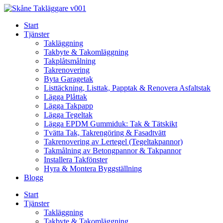
Skip
to
Start
content
Tjänster
Takläggning
Takbyte & Takomläggning
Takplåtsmålning
Takrenovering
Byta Garagetak
Listtäckning, Listtak, Papptak & Renovera Asfaltstak
Lägga Plåttak
Lägga Takpapp
Lägga Tegeltak
Lägga EPDM Gummiduk: Tak & Tätskikt
Tvätta Tak, Takrengöring & Fasadtvätt
Takrenovering av Lertegel (Tegeltakpannor)
Takmålning av Betongpannor & Takpannor
Installera Takfönster
Hyra & Montera Byggställning
Blogg
Start
Tjänster
Takläggning
Takbyte & Takomläggning