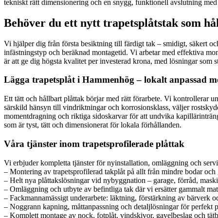
tekniskt rätt dimensionering och en snygg, funktionell avslutning med 
Behöver du ett nytt trapetsplåtstak som hå
Vi hjälper dig från första besiktning till färdigt tak – smidigt, säkert 
infästningstyp och beräknad montagetid. Vi arbetar med effektiva mo
är att ge dig högsta kvalitet per investerad krona, med lösningar som st
Lägga trapetsplåt i Hammenhög – lokalt anpassad me
Ett tätt och hållbart plåttak börjar med rätt förarbete. Vi kontrollera
särskild hänsyn till vindriktningar och korrosionsklass, väljer rosts
momentdragning och riktiga sidoskarvar för att undvika kapillärinträngn
som är tyst, tätt och dimensionerat för lokala förhållanden.
Våra tjänster inom trapetsprofilerade plåttak
Vi erbjuder kompletta tjänster för nyinstallation, omläggning och s
– Montering av trapetsprofilerad takplåt på allt från mindre bodar och gar
– Helt nya plåttakslösningar vid nybyggnation – garage, förråd, maski
– Omläggning och utbyte av befintliga tak där vi ersätter gammalt mat
– Fackmannamässigt underarbete: läktning, förstärkning av bärverk oc
– Noggrann kapning, måttanpassning och detaljlösningar för perfekt p
– Komplett montage av nock, fotplåt, vindskivor, gavelbeslag och tätba