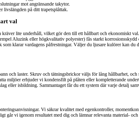
nslutningar mot angränsande takytor.
 livslängden på ditt trapetsplåttak.
art val
och kräver lite underhåll, vilket gör den till ett hållbart och ekonomisk
xempel Aluzink eller högkvalitativ polyester) fås starkt korrosionsskyd
 tak som klarar vardagens påfrestningar. Väljer du ljusare kulörer kan du
pann och laster. Skruv och tätningsbrickor väljs för lång hållbarhet, oc
atta miljöer erbjuder vi kondensfilt på plåten eller kompletterande unde
ag eller isbildning. Sammantaget får du ett system där varje detalj samver
onteringsanvisningar. Vi säkrar kvalitet med egenkontroller, momentkontr
rdigt går vi igenom resultatet med dig och lämnar relevanta material- oc