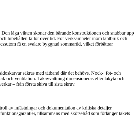
t val. Den låga vikten skonar den bärande konstruktionen och snabbar upp
d och bibehållen kulör över tid. För verksamheter inom lantbruk och
 dessutom få en svalare byggnad sommartid, vilket förbättrar
h sidoskarvar säkras med tätband där det behövs. Nock-, fot- och
rtak och ventilation. Takavvattning dimensioneras efter takyta och
kar – från första skiva till sista skruv.
oll av infästningar och dokumentation av kritiska detaljer.
h funktionsgarantier, tillsammans med skötselråd som förlänger takets