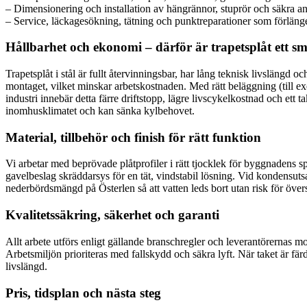
– Dimensionering och installation av hängrännor, stuprör och säkra a
– Service, läckagesökning, tätning och punktreparationer som förlänger
Hållbarhet och ekonomi – därför är trapetsplåt ett sm
Trapetsplåt i stål är fullt återvinningsbar, har lång teknisk livslängd 
montaget, vilket minskar arbetskostnaden. Med rätt beläggning (till e
industri innebär detta färre driftstopp, lägre livscykelkostnad och ett
inomhusklimatet och kan sänka kylbehovet.
Material, tillbehör och finish för rätt funktion
Vi arbetar med beprövade plåtprofiler i rätt tjocklek för byggnadens s
gavelbeslag skräddarsys för en tät, vindstabil lösning. Vid kondensuts
nederbördsmängd på Österlen så att vatten leds bort utan risk för översl
Kvalitetssäkring, säkerhet och garanti
Allt arbete utförs enligt gällande branschregler och leverantörernas m
Arbetsmiljön prioriteras med fallskydd och säkra lyft. När taket är fä
livslängd.
Pris, tidsplan och nästa steg