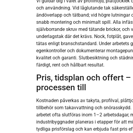
Vi guidar dig i valet av profilhöjd, plåttjocklek
och användning. Vid låglutande tak säkerställe
ändöverlapp och tätband; vid högre lutningar 
snabb montering och minimalt spill. Alla infä
självborrande skruv med tätande brickor, och 
underlagstak där det krävs. Nock, fotplåt, ga
tätas enligt branschstandard. Under arbetets
egenkontroller och dokumenterar montagepunk
kvalitet och garanti. Slutbesiktning och städnin
färdigt, rent och hållbart resultat.
Pris, tidsplan och offert –
processen till
Kostnaden påverkas av takyta, profilval, plått
tillbehör som takavvattning och snörasskydd. F
arbetet ofta slutföras inom 1–2 arbetsdagar, 
industribyggnader planeras i etapper för att m
tydliga prisförslag och kan erbjuda fast pris 