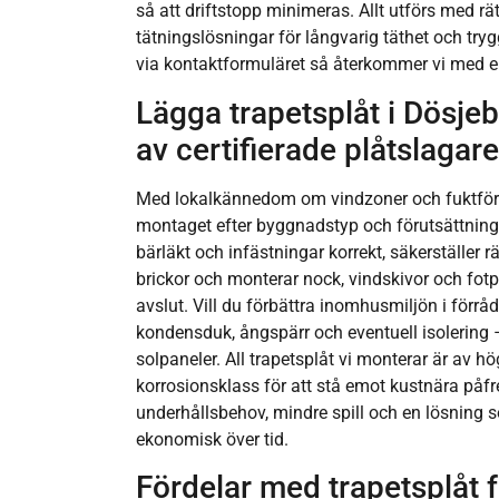
så att driftstopp minimeras. Allt utförs med rät
tätningslösningar för långvarig täthet och tryg
via kontaktformuläret så återkommer vi med en
Lägga trapetsplåt i Dösjeb
av certifierade plåtslagare
Med lokalkännedom om vindzoner och fuktförh
montaget efter byggnadstyp och förutsättninga
bärläkt och infästningar korrekt, säkerställe
brickor och monterar nock, vindskivor och fotpl
avslut. Vill du förbättra inomhusmiljön i förråd 
kondensduk, ångspärr och eventuell isolering –
solpaneler. All trapetsplåt vi monterar är av hög
korrosionsklass för att stå emot kustnära påfr
underhållsbehov, mindre spill och en lösning 
ekonomisk över tid.
Fördelar med trapetsplåt f