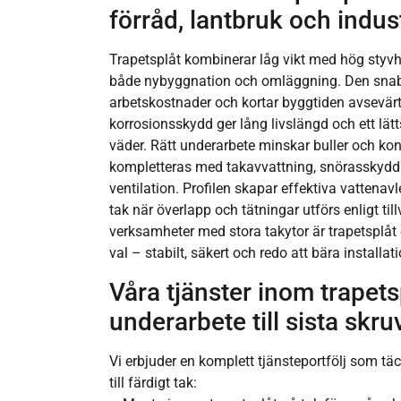
förråd, lantbruk och indust
Trapetsplåt kombinerar låg vikt med hög styvhet
både nybyggnation och omläggning. Den snab
arbetskostnader och kortar byggtiden avsevärt
korrosionsskydd ger lång livslängd och ett lätt
väder. Rätt underarbete minskar buller och ko
kompletteras med takavvattning, snörasskydd
ventilation. Profilen skapar effektiva vattenav
tak när överlapp och tätningar utförs enligt til
verksamheter med stora takytor är trapetsplåt e
val – stabilt, säkert och redo att bära installat
Våra tjänster inom trapets
underarbete till sista skru
Vi erbjuder en komplett tjänsteportfölj som tä
till färdigt tak: