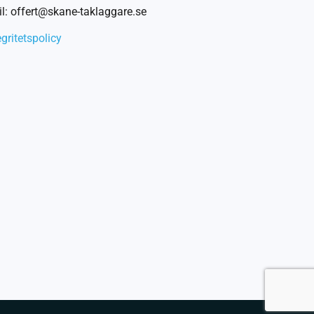
l: offert@skane-taklaggare.se
egritetspolicy