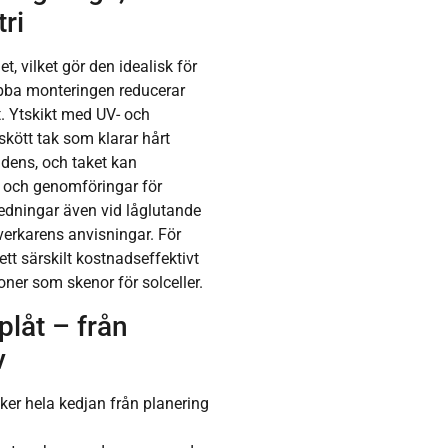
ri
, vilket gör den idealisk för
ba monteringen reducerar
. Ytskikt med UV- och
skött tak som klarar hårt
ndens, och taket kan
 och genomföringar för
ledningar även vid låglutande
lverkarens anvisningar. För
tt särskilt kostnadseffektivt
ioner som skenor för solceller.
plåt – från
v
cker hela kedjan från planering