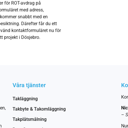
gler för ROT-avdrag på
formuläret med adress,
återkommer snabbt med en
besiktning. Därefter får du ett
nvänd kontaktformuläret nu för
tt projekt i Dösjebro.
Våra tjänster
Ko
Kon
Takläggning
en,
Nic
Takbyte & Takomläggning
–
S
Takplåtsmålning
n
Nu