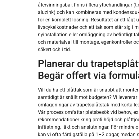
återvinningsbar, finns i flera ytbehandlingar (t.
aluzink) och kan kombineras med kondensduk,
för en komplett lösning. Resultatet är ett låg
livscykelkostnader och ett tak som står sig i 
nyinstallation eller omläggning av befintligt tak
och materialval till montage, egenkontroller oc
säkert och i tid.
Planerar du trapetsplåt
Begär offert via formul
Vill du ha ett plåttak som är snabbt att montera
samtidigt är snällt mot budgeten? Vi levererar 
omläggningar av trapetsplåtstak med korta ledt
Vår process omfattar platsbesök vid behov, ex
rekommendationer kring profilhöjd och plåttjo
infästning, läkt och anslutningar. För mindre 
kan vi ofta färdigställa på 1–2 dagar, medan 