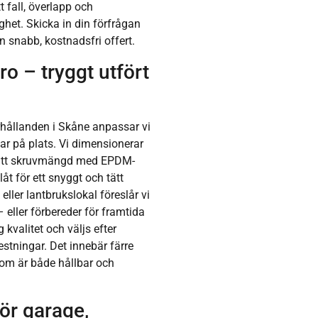
t fall, överlapp och
ghet. Skicka in din förfrågan
 snabb, kostnadsfri offert.
ro – tryggt utfört
ållanden i Skåne anpassar vi
r på plats. Vi dimensionerar
r rätt skruvmängd med EPDM-
åt för ett snyggt och tätt
eller lantbrukslokal föreslår vi
 eller förbereder för framtida
 kvalitet och väljs efter
estningar. Det innebär färre
som är både hållbar och
ör garage,