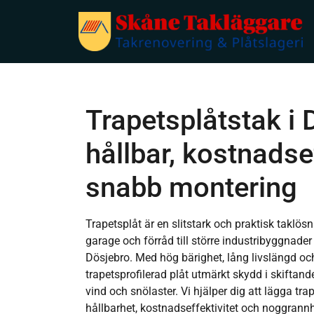
Trapetsplåtstak i 
hållbar, kostnadse
snabb montering
Trapetsplåt är en slitstark och praktisk taklös
garage och förråd till större industribyggnader
Dösjebro. Med hög bärighet, lång livslängd o
trapetsprofilerad plåt utmärkt skydd i skiftan
vind och snölaster. Vi hjälper dig att lägga tr
hållbarhet, kostnadseffektivitet och noggrannhet