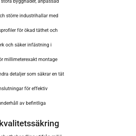
h stora byggnader, anpassad
ch större industrihallar med
profiler för ökad täthet och
k och säker infästning i
för millimeterexakt montage
ndra detaljer som säkrar en tät
slutningar för effektiv
nderhåll av befintliga
kvalitetssäkring