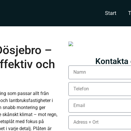
Start
T
Dösjebro –
Kontakta o
ffektiv och
ning som passar allt från
 och lantbruksfastigheter i
ch snabb montering ger
de skånskt klimat – mot regn,
apetsplåt med fokus på
 i varje detalj. Plåten är