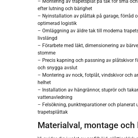
– Montering av trapetsplåt på tak för små oc
efter lutning och bärighet
– Nyinstallation av plåttak på garage, förråd o
optimerad logistik
– Omläggning av äldre tak till moderna trapets
livslängd
– Förarbete med läkt, dimensionering av bärver
stomme
– Precis kapning och passning av plåtskivor 
och snygga avslut
– Montering av nock, fotplåt, vindskivor och a
helhet
– Installation av hängrännor, stuprör och takan
vattenavledning
– Felsökning, punktreparationer och planerat u
trapetsplåttak
Materialval, montage och 