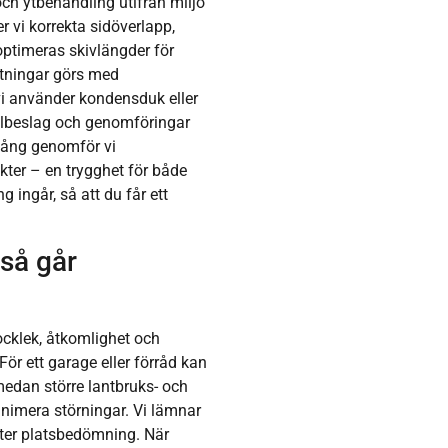
 och ytbehandling utifrån miljö
r vi korrekta sidöverlapp,
optimeras skivlängder för
stningar görs med
vi använder kondensduk eller
velbeslag och genomföringar
 gång genomför vi
ter – en trygghet för både
g ingår, så att du får ett
 så går
jocklek, åtkomlighet och
ör ett garage eller förråd kan
medan större lantbruks- och
inimera störningar. Vi lämnar
efter platsbedömning. När