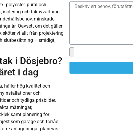
ex. polyester, pural och
 isolering och takavvattning
t underhållsbehov, minskade
många år. Oavsett om det gäller
 sköter vi allt från projektering
h slutbesiktning – smidigt,
tak i Dösjebro?
äret i dag
, håller hög kvalitet och
nyinstallationer och
ider och tydliga prisbilder.
akta mätningar,
cklek samt planering för
objekt som garage och förråd
större anläggningar planeras