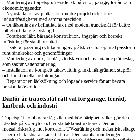
– Montering av trapetsprofilerade tak på villor, garage, förråd och
ekonomibyggnader
– Nyinstallation av plåttak för mindre projekt och större
industrifastigheter med samma precision
– Omläggning av befintliga tak med modern trapetsplåt för bättre
täthet och längre livslängd
– Förarbete: läkt, bärande konstruktion, ångspärr och korrekt
infästning för stabilt resultat
– Exakt anpassning och kapning av plåtskivor för optimal passform
runt rännkrokar och genomföringar
– Montering av nock, fotplåt, vindskivor och avslutande plåtbeslag
som säkrar vattendränering
– Installation av komplett takavvattning, inkl. hängrännor, stuprör
och funktionella anslutningar
– Reparationer, läcksökning och löpande service för att bevara
prestanda över tid
Därför är trapetsplåt rätt val för garage, förråd,
lantbruk och industri
Trapetsplåt kombinerar låg vikt med hög bärighet, vilket gör den
idealisk på stora ytor och enkla takkonstruktioner. Den är
motståndskraftig mot korrosion, UV-strålning och mekaniskt slitage
– perfekt i kustnära skånskt klimat. Den snabba monteringen