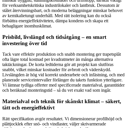
minskar byggtid, ställningskostnader och driftstopp, särskilt viktigt
för verksamhetskritiska industrilokaler och lantbruk. Dessutom är
stålet återvinningsbart, och moderna beläggningar minskar behovet
av kemikalietungt underhåll. Med rätt isolering kan du också
förbättra energieffektiviteten, dämpa kondens och skapa ett
behagligare inomhusklimat.
Prisbild, livslängd och tidsåtgång – en smart
investering över tid
Tack vare effektiv produktion och snabb montering ger trapetsplåt
ofta lägre total kostnad per kvadratmeter än många alternativa
taktäckningar. De korta ledtiderna gör att projekt kan slutföras
snabbt, vilket minskar kostnader för avbrott och väderskydd.
Livslängden är hög vid korrekt underarbete och infästning, och med
planerade serviceintervaller förlänger du takets funktion ytterligare.
Vi lämnar tydliga offerter med specificerade materialval, garantitider
och beräknad monteringstid – så du vet exakt vad som ingår.
Materialval och teknik för skånskt klimat – säkert,
tätt och energieffektivt
Rätt specifikation avgör resultatet. Vi dimensionerar profilhöjd och
plåttjocklek efter snö- och vindlaster, väljer skrivarmerade