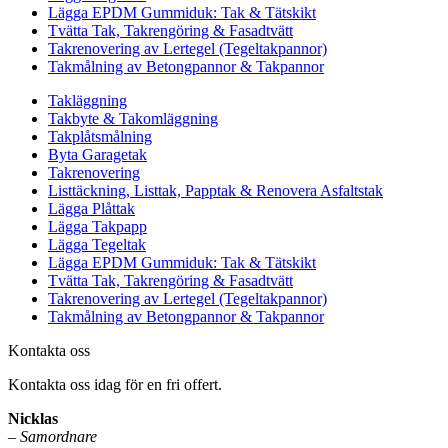
Lägga EPDM Gummiduk: Tak & Tätskikt
Tvätta Tak, Takrengöring & Fasadtvätt
Takrenovering av Lertegel (Tegeltakpannor)
Takmålning av Betongpannor & Takpannor
Takläggning
Takbyte & Takomläggning
Takplåtsmålning
Byta Garagetak
Takrenovering
Listtäckning, Listtak, Papptak & Renovera Asfaltstak
Lägga Plåttak
Lägga Takpapp
Lägga Tegeltak
Lägga EPDM Gummiduk: Tak & Tätskikt
Tvätta Tak, Takrengöring & Fasadtvätt
Takrenovering av Lertegel (Tegeltakpannor)
Takmålning av Betongpannor & Takpannor
Kontakta oss
Kontakta oss idag för en fri offert.
Nicklas
–
Samordnare