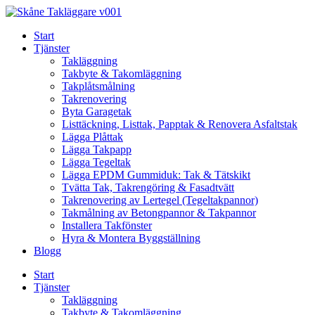
Skip
to
Start
content
Tjänster
Takläggning
Takbyte & Takomläggning
Takplåtsmålning
Takrenovering
Byta Garagetak
Listtäckning, Listtak, Papptak & Renovera Asfaltstak
Lägga Plåttak
Lägga Takpapp
Lägga Tegeltak
Lägga EPDM Gummiduk: Tak & Tätskikt
Tvätta Tak, Takrengöring & Fasadtvätt
Takrenovering av Lertegel (Tegeltakpannor)
Takmålning av Betongpannor & Takpannor
Installera Takfönster
Hyra & Montera Byggställning
Blogg
Start
Tjänster
Takläggning
Takbyte & Takomläggning