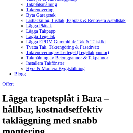
Takplåtsmålning
Takrenovering
Byta Garagetak
Listtäckning, Listtak, Papptak & Renovera Asfaltstak
Lägga Plåttak
Lägga Takpapp
Lägga Tegeltak
Lägga EPDM Gummiduk: Tak & Tätskikt
Tvätta Tak, Takrengöring & Fasadtvätt
Takrenovering av Lertegel (Tegeltakpannor)
Takmålning av Betongpannor & Takpannor
Installera Takfönster
Hyra & Montera Byggställning
Blogg
Offert
Lägga trapetsplåt i Bara –
hållbar, kostnadseffektiv
takläggning med snabb
montering