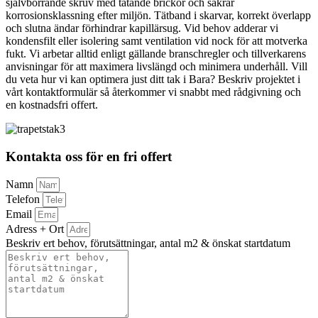
självborrande skruv med tätande brickor och säkrar
korrosionsklassning efter miljön. Tätband i skarvar, korrekt överlapp
och slutna ändar förhindrar kapillärsug. Vid behov adderar vi
kondensfilt eller isolering samt ventilation vid nock för att motverka
fukt. Vi arbetar alltid enligt gällande branschregler och tillverkarens
anvisningar för att maximera livslängd och minimera underhåll. Vill
du veta hur vi kan optimera just ditt tak i Bara? Beskriv projektet i
vårt kontaktformulär så återkommer vi snabbt med rådgivning och
en kostnadsfri offert.
Kontakta oss för en fri offert
Namn
Telefon
Email
Adress + Ort
Beskriv ert behov, förutsättningar, antal m2 & önskat startdatum