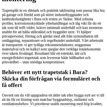
Trapetsplåt är en slitstark och praktisk taklösning som passar lika bra
på garage och förråd som på större industribyggnader och
lantbruksfastigheter i Bara och resten av Skåne. Med robusta
profiler, korrosionsskyddade ytbehandlingar och låg vikt får du ett
tak som tål tufft väder, kräver minimalt underhåll och kan monteras
snabbt för att hålla stillestånd och byggtider nere. Vi hjälper
privatpersoner, företag och gårdar med allt från nyinstallation till
omläggning, reparationer och regelbundet underhåll. Vårt arbetssätt
är transparent: vi ger tydliga rekommendationer, noggranna
materialval och en kalkyl som speglar den verkliga totalekonomin
över takets livslängd. Resultatet blir ett estetiskt, tätt och
energieffektivt trapetstak som levererar både hållbarhet och
prisvärdhet – utan onödiga kompromisser.
Behöver ett nytt trapetstak i Bara?
Skicka din förfrågan via formuläret och
få offert
Oavsett om du vill uppgradera ett äldre tak eller bygga nytt ser vi till
att du får en lösning som matchar byggnadstyp, snölaster och
ventilationsbehov. Vi prioriterar snabb montering med hög kvalitet,