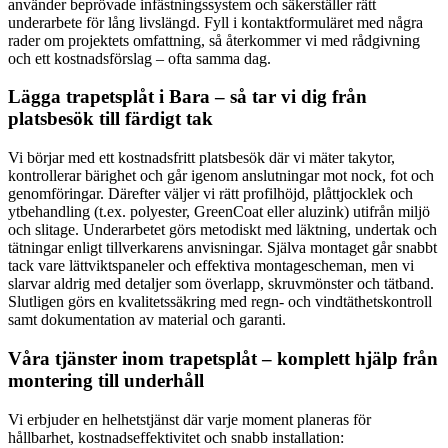
använder beprövade infästningssystem och säkerställer rätt
underarbete för lång livslängd. Fyll i kontaktformuläret med några
rader om projektets omfattning, så återkommer vi med rådgivning
och ett kostnadsförslag – ofta samma dag.
Lägga trapetsplåt i Bara – så tar vi dig från
platsbesök till färdigt tak
Vi börjar med ett kostnadsfritt platsbesök där vi mäter takytor,
kontrollerar bärighet och går igenom anslutningar mot nock, fot och
genomföringar. Därefter väljer vi rätt profilhöjd, plåttjocklek och
ytbehandling (t.ex. polyester, GreenCoat eller aluzink) utifrån miljö
och slitage. Underarbetet görs metodiskt med läktning, undertak och
tätningar enligt tillverkarens anvisningar. Själva montaget går snabbt
tack vare lättviktspaneler och effektiva montagescheman, men vi
slarvar aldrig med detaljer som överlapp, skruvmönster och tätband.
Slutligen görs en kvalitetssäkring med regn- och vindtäthetskontroll
samt dokumentation av material och garanti.
Våra tjänster inom trapetsplåt – komplett hjälp från
montering till underhåll
Vi erbjuder en helhetstjänst där varje moment planeras för
hållbarhet, kostnadseffektivitet och snabb installation: