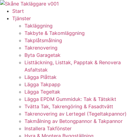
Skip
to
Start
content
Tjänster
Takläggning
Takbyte & Takomläggning
Takplåtsmålning
Takrenovering
Byta Garagetak
Listtäckning, Listtak, Papptak & Renovera
Asfaltstak
Lägga Plåttak
Lägga Takpapp
Lägga Tegeltak
Lägga EPDM Gummiduk: Tak & Tätskikt
Tvätta Tak, Takrengöring & Fasadtvätt
Takrenovering av Lertegel (Tegeltakpannor)
Takmålning av Betongpannor & Takpannor
Installera Takfönster
Hyra & Montera Byggställning