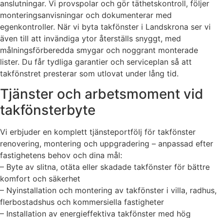
anslutningar. Vi provspolar och gör täthetskontroll, följer
monteringsanvisningar och dokumenterar med
egenkontroller. När vi byta takfönster i Landskrona ser vi
även till att invändiga ytor återställs snyggt, med
målningsförberedda smygar och noggrant monterade
lister. Du får tydliga garantier och serviceplan så att
takfönstret presterar som utlovat under lång tid.
Tjänster och arbetsmoment vid
takfönsterbyte
Vi erbjuder en komplett tjänsteportfölj för takfönster
renovering, montering och uppgradering – anpassad efter
fastighetens behov och dina mål:
– Byte av slitna, otäta eller skadade takfönster för bättre
komfort och säkerhet
– Nyinstallation och montering av takfönster i villa, radhus,
flerbostadshus och kommersiella fastigheter
– Installation av energieffektiva takfönster med hög