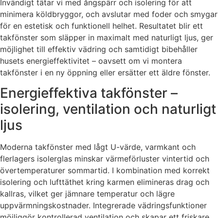
Invändigt tätar vi med ångspärr och isolering för att
minimera köldbryggor, och avslutar med foder och smygar
för en estetisk och funktionell helhet. Resultatet blir ett
takfönster som släpper in maximalt med naturligt ljus, ger
möjlighet till effektiv vädring och samtidigt bibehåller
husets energieffektivitet – oavsett om vi montera
takfönster i en ny öppning eller ersätter ett äldre fönster.
Energieffektiva takfönster –
isolering, ventilation och naturligt
ljus
Moderna takfönster med lågt U-värde, varmkant och
flerlagers isolerglas minskar värmeförluster vintertid och
övertemperaturer sommartid. I kombination med korrekt
isolering och lufttäthet kring karmen elimineras drag och
kallras, vilket ger jämnare temperatur och lägre
uppvärmningskostnader. Integrerade vädringsfunktioner
möjliggör kontrollerad ventilation och skapar ett friskare