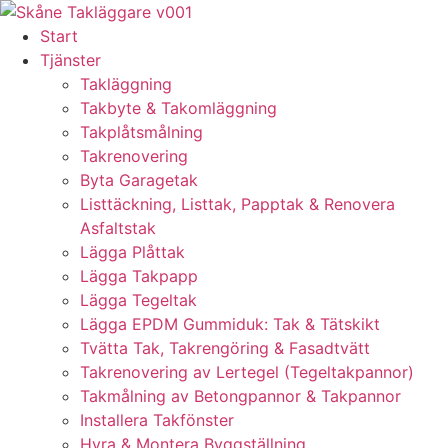
Skip
to
Start
content
Tjänster
Takläggning
Takbyte & Takomläggning
Takplåtsmålning
Takrenovering
Byta Garagetak
Listtäckning, Listtak, Papptak & Renovera
Asfaltstak
Lägga Plåttak
Lägga Takpapp
Lägga Tegeltak
Lägga EPDM Gummiduk: Tak & Tätskikt
Tvätta Tak, Takrengöring & Fasadtvätt
Takrenovering av Lertegel (Tegeltakpannor)
Takmålning av Betongpannor & Takpannor
Installera Takfönster
Hyra & Montera Byggställning