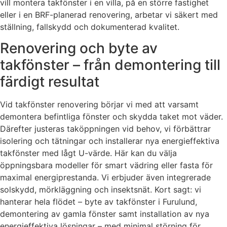
vill montera takfönster i en villa, på en större fastighet
eller i en BRF-planerad renovering, arbetar vi säkert med
ställning, fallskydd och dokumenterad kvalitet.
Renovering och byte av
takfönster – från demontering till
färdigt resultat
Vid takfönster renovering börjar vi med att varsamt
demontera befintliga fönster och skydda taket mot väder.
Därefter justeras taköppningen vid behov, vi förbättrar
isolering och tätningar och installerar nya energieffektiva
takfönster med lågt U-värde. Här kan du välja
öppningsbara modeller för smart vädring eller fasta för
maximal energiprestanda. Vi erbjuder även integrerade
solskydd, mörkläggning och insektsnät. Kort sagt: vi
hanterar hela flödet – byte av takfönster i Furulund,
demontering av gamla fönster samt installation av nya
energieffektiva lösningar – med minimal störning för