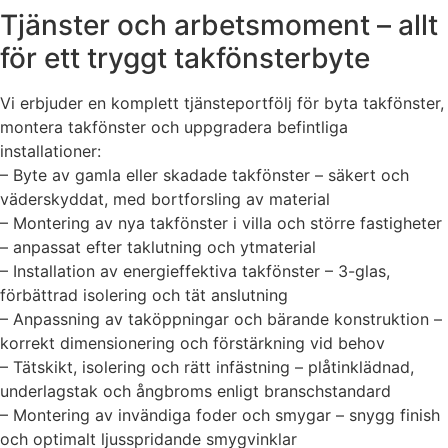
Tjänster och arbetsmoment – allt
för ett tryggt takfönsterbyte
Vi erbjuder en komplett tjänsteportfölj för byta takfönster,
montera takfönster och uppgradera befintliga
installationer:
– Byte av gamla eller skadade takfönster – säkert och
väderskyddat, med bortforsling av material
– Montering av nya takfönster i villa och större fastigheter
– anpassat efter taklutning och ytmaterial
– Installation av energieffektiva takfönster – 3-glas,
förbättrad isolering och tät anslutning
– Anpassning av taköppningar och bärande konstruktion –
korrekt dimensionering och förstärkning vid behov
– Tätskikt, isolering och rätt infästning – plåtinklädnad,
underlagstak och ångbroms enligt branschstandard
– Montering av invändiga foder och smygar – snygg finish
och optimalt ljusspridande smygvinklar