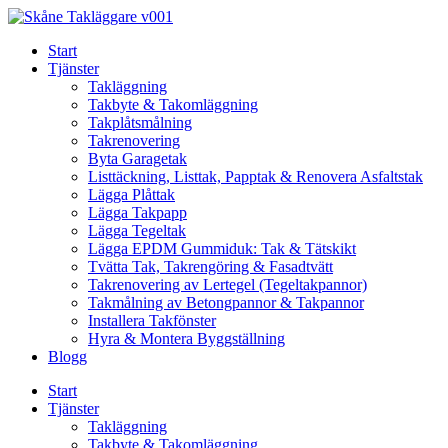
Skip
to
Start
content
Tjänster
Takläggning
Takbyte & Takomläggning
Takplåtsmålning
Takrenovering
Byta Garagetak
Listtäckning, Listtak, Papptak & Renovera Asfaltstak
Lägga Plåttak
Lägga Takpapp
Lägga Tegeltak
Lägga EPDM Gummiduk: Tak & Tätskikt
Tvätta Tak, Takrengöring & Fasadtvätt
Takrenovering av Lertegel (Tegeltakpannor)
Takmålning av Betongpannor & Takpannor
Installera Takfönster
Hyra & Montera Byggställning
Blogg
Start
Tjänster
Takläggning
Takbyte & Takomläggning