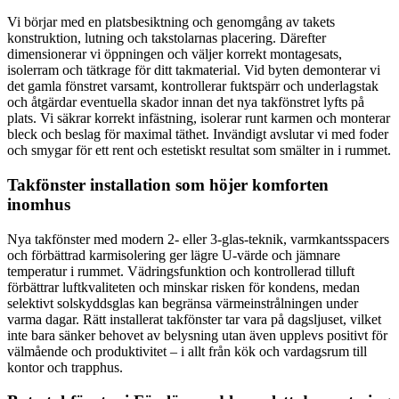
Vi börjar med en platsbesiktning och genomgång av takets
konstruktion, lutning och takstolarnas placering. Därefter
dimensionerar vi öppningen och väljer korrekt montagesats,
isolerram och tätkrage för ditt takmaterial. Vid byten demonterar vi
det gamla fönstret varsamt, kontrollerar fuktspärr och underlagstak
och åtgärdar eventuella skador innan det nya takfönstret lyfts på
plats. Vi säkrar korrekt infästning, isolerar runt karmen och monterar
bleck och beslag för maximal täthet. Invändigt avslutar vi med foder
och smygar för ett rent och estetiskt resultat som smälter in i rummet.
Takfönster installation som höjer komforten
inomhus
Nya takfönster med modern 2- eller 3-glas-teknik, varmkantsspacers
och förbättrad karmisolering ger lägre U-värde och jämnare
temperatur i rummet. Vädringsfunktion och kontrollerad tilluft
förbättrar luftkvaliteten och minskar risken för kondens, medan
selektivt solskyddsglas kan begränsa värmeinstrålningen under
varma dagar. Rätt installerat takfönster tar vara på dagsljuset, vilket
inte bara sänker behovet av belysning utan även upplevs positivt för
välmående och produktivitet – i allt från kök och vardagsrum till
kontor och trapphus.