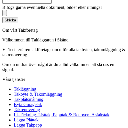
Bifoga gärna eventuella dokument, bilder eller ritningar
Skicka
Om vårt Takföretag
Välkommen till Takläggaren i Skåne.
Vi är ett erfaren takföretag som utför alla takbyten, takomläggning &
takrenovering.
Om du undrar över något är du alltid välkommen att slå oss en
signal.
Våra tjänster
Takläggning
Takbyte & Takomläggning
Takplåtsmålning
Byta Garagetak
Takrenovering
Listtäckning, Listtak, Papptak & Renovera Asfaltstak
Lägga Plåttak
Lägga Takpapp