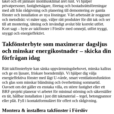
taket och ett jämnare inomhusklimat året runt. Vi hjälper
privatpersoner, fastighetsägare, företag och bostadsrättsföreningar
med allt från rådgivning och planering till demontering av gamla
fönster och installation av nya lösningar. Vårt arbetssätt är noggrant
och metodiskt: vi mäter upp, väljer rätt produkter för ditt tak och ser
till att montering, tätning och invändigt avslut blir korrekt utfört.
Kort sagt – byte av takfönster i Förslöv med omnejd, utfört tryggt,
snyggt och energieffektivt.
Takfönsterbyte som maximerar dagsljus
och minskar energikostnader – skicka din
förfrågan idag
Rätt takfönsterbyte kan sänka uppvärmningsbehovet, minska kallras
och ge en ljusare, friskare boendemiljö. Vi hjälper dig välja
energieffektiva fönster med lågt U-värde, smart ventilationsfunktion
och glas som minskar bländning och överhettning sommartid.
Oavsett om det gäller en enstaka villa, en större fastighet eller ett
BRF-projekt planerar vi arbetet för minimal störning och säkerställer
en tät, hållbar installation i just ditt takmaterial – tegel, betongpannor
eller plåt. Fyll i kontaktformuläret för offert och rådgivning.
Montera & installera takfönster i Förslöv