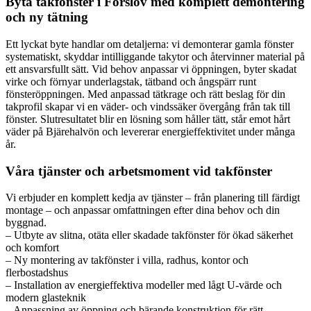
Byta takfönster i Förslöv med komplett demontering
och ny tätning
Ett lyckat byte handlar om detaljerna: vi demonterar gamla fönster
systematiskt, skyddar intilliggande takytor och återvinner material på
ett ansvarsfullt sätt. Vid behov anpassar vi öppningen, byter skadat
virke och förnyar underlagstak, tätband och ångspärr runt
fönsteröppningen. Med anpassad tätkrage och rätt beslag för din
takprofil skapar vi en väder- och vindssäker övergång från tak till
fönster. Slutresultatet blir en lösning som håller tätt, står emot hårt
väder på Bjärehalvön och levererar energieffektivitet under många
år.
Våra tjänster och arbetsmoment vid takfönster
Vi erbjuder en komplett kedja av tjänster – från planering till färdigt
montage – och anpassar omfattningen efter dina behov och din
byggnad.
– Utbyte av slitna, otäta eller skadade takfönster för ökad säkerhet
och komfort
– Ny montering av takfönster i villa, radhus, kontor och
flerbostadshus
– Installation av energieffektiva modeller med lågt U-värde och
modern glasteknik
– Anpassning av öppning och bärande konstruktion för rätt