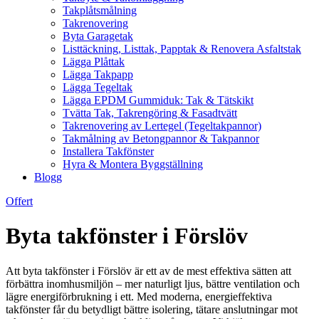
Takplåtsmålning
Takrenovering
Byta Garagetak
Listtäckning, Listtak, Papptak & Renovera Asfaltstak
Lägga Plåttak
Lägga Takpapp
Lägga Tegeltak
Lägga EPDM Gummiduk: Tak & Tätskikt
Tvätta Tak, Takrengöring & Fasadtvätt
Takrenovering av Lertegel (Tegeltakpannor)
Takmålning av Betongpannor & Takpannor
Installera Takfönster
Hyra & Montera Byggställning
Blogg
Offert
Byta takfönster i Förslöv
Att byta takfönster i Förslöv är ett av de mest effektiva sätten att
förbättra inomhusmiljön – mer naturligt ljus, bättre ventilation och
lägre energiförbrukning i ett. Med moderna, energieffektiva
takfönster får du betydligt bättre isolering, tätare anslutningar mot