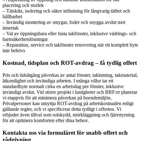
placering och storlek
– Tätskikt, isolering och säker infästning för långvarig täthet och
hållbarhet
– Invändig montering av smygar, foder och snygga avslut mot
innertak
– Val av öppningsbara eller fasta takfönster, inklusive vädrings- och
barnsäkerhetslösningar
– Reparation, service och takfönster renovering när ett komplett byte
inte behövs
Kostnad, tidsplan och ROT-avdrag – få tydlig offert
Pris och tidsåtgång påverkas av antal fönster, taklutning, takmaterial,
åtkomlighet och invändiga arbeten. I många villor tar ett
standardbyte normalt cirka en arbetsdag per fönster, inklusive
invändigt avslut. Vid större projekt i fastigheter och BRF:er planerar
vi etappvis för att minimera påverkan på boendemiljön.
Privatpersoner kan utnyttja ROT-avdrag på arbetskostnaden enligt
gällande regler, och vi specificerar detta tydligt i offerten. Vi
erbjuder även tillval som solskydd, mörkläggning och fjärrstyrning
för att optimera komforten efter dina behov.
Kontakta oss via formuläret för snabb offert och
rådgivning