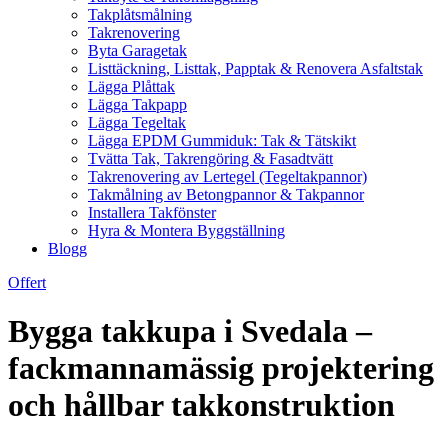
Takplåtsmålning
Takrenovering
Byta Garagetak
Listtäckning, Listtak, Papptak & Renovera Asfaltstak
Lägga Plåttak
Lägga Takpapp
Lägga Tegeltak
Lägga EPDM Gummiduk: Tak & Tätskikt
Tvätta Tak, Takrengöring & Fasadtvätt
Takrenovering av Lertegel (Tegeltakpannor)
Takmålning av Betongpannor & Takpannor
Installera Takfönster
Hyra & Montera Byggställning
Blogg
Offert
Bygga takkupa i Svedala –
fackmannamässig projektering
och hållbar takkonstruktion