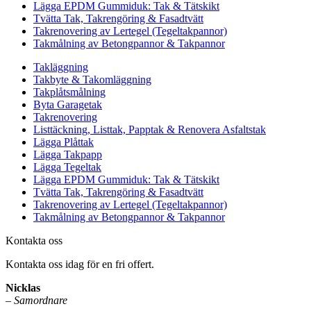
Lägga EPDM Gummiduk: Tak & Tätskikt
Tvätta Tak, Takrengöring & Fasadtvätt
Takrenovering av Lertegel (Tegeltakpannor)
Takmålning av Betongpannor & Takpannor
Takläggning
Takbyte & Takomläggning
Takplåtsmålning
Byta Garagetak
Takrenovering
Listtäckning, Listtak, Papptak & Renovera Asfaltstak
Lägga Plåttak
Lägga Takpapp
Lägga Tegeltak
Lägga EPDM Gummiduk: Tak & Tätskikt
Tvätta Tak, Takrengöring & Fasadtvätt
Takrenovering av Lertegel (Tegeltakpannor)
Takmålning av Betongpannor & Takpannor
Kontakta oss
Kontakta oss idag för en fri offert.
Nicklas
–
Samordnare