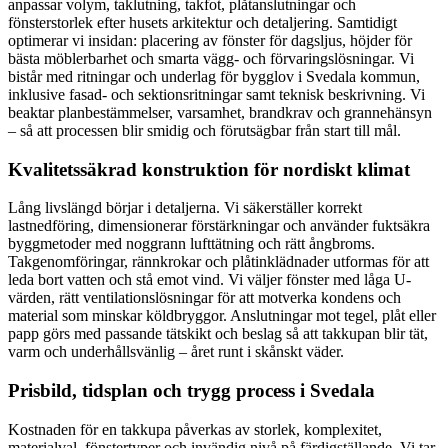
anpassar volym, taklutning, takfot, plåtanslutningar och
fönsterstorlek efter husets arkitektur och detaljering. Samtidigt
optimerar vi insidan: placering av fönster för dagsljus, höjder för
bästa möblerbarhet och smarta vägg- och förvaringslösningar. Vi
bistår med ritningar och underlag för bygglov i Svedala kommun,
inklusive fasad- och sektionsritningar samt teknisk beskrivning. Vi
beaktar planbestämmelser, varsamhet, brandkrav och grannehänsyn
– så att processen blir smidig och förutsägbar från start till mål.
Kvalitetssäkrad konstruktion för nordiskt klimat
Lång livslängd börjar i detaljerna. Vi säkerställer korrekt
lastnedföring, dimensionerar förstärkningar och använder fuktsäkra
byggmetoder med noggrann lufttätning och rätt ångbroms.
Takgenomföringar, rännkrokar och plåtinklädnader utformas för att
leda bort vatten och stå emot vind. Vi väljer fönster med låga U-
värden, rätt ventilationslösningar för att motverka kondens och
material som minskar köldbryggor. Anslutningar mot tegel, plåt eller
papp görs med passande tätskikt och beslag så att takkupan blir tät,
varm och underhållsvänlig – året runt i skånskt väder.
Prisbild, tidsplan och trygg process i Svedala
Kostnaden för en takkupa påverkas av storlek, komplexitet,
materialval, fönstertyper och invändig nivå på färdigställande. Vi tar