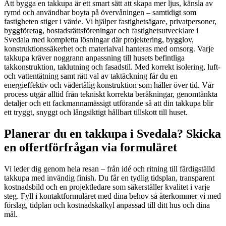
Att bygga en takkupa är ett smart sätt att skapa mer ljus, känsla av
rymd och användbar boyta på övervåningen – samtidigt som
fastigheten stiger i värde. Vi hjälper fastighetsägare, privatpersoner,
byggföretag, bostadsrättsföreningar och fastighetsutvecklare i
Svedala med kompletta lösningar där projektering, bygglov,
konstruktionssäkerhet och materialval hanteras med omsorg. Varje
takkupa kräver noggrann anpassning till husets befintliga
takkonstruktion, taklutning och fasadstil. Med korrekt isolering, luft-
och vattentätning samt rätt val av taktäckning får du en
energieffektiv och vädertålig konstruktion som håller över tid. Vår
process utgår alltid från tekniskt korrekta beräkningar, genomtänkta
detaljer och ett fackmannamässigt utförande så att din takkupa blir
ett tryggt, snyggt och långsiktigt hållbart tillskott till huset.
Planerar du en takkupa i Svedala? Skicka
en offertförfrågan via formuläret
Vi leder dig genom hela resan – från idé och ritning till färdigställd
takkupa med invändig finish. Du får en tydlig tidsplan, transparent
kostnadsbild och en projektledare som säkerställer kvalitet i varje
steg. Fyll i kontaktformuläret med dina behov så återkommer vi med
förslag, tidplan och kostnadskalkyl anpassad till ditt hus och dina
mål.