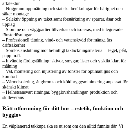
arkitektur
– Noggrann uppmätning och statiska beräkningar för bärighet och
säker montage
– Selektiv öppning av taket samt förstärkning av sparrar, åsar och
upplag
– Stomme och väggpartier tillverkas och isoleras, med integrerade
fönsterlösningar
– Professionell tätning, vind- och vattenskydd för många års
driftsäkerhet
– Sömlös anslutning mot befintligt taktäckningsmaterial – tegel, plåt,
papp m.fl.
– Invändig färdigställning: skivor, smygar, lister och ytskikt klart för
målning
– Val, montering och injustering av fönster för optimalt ljus och
komfort
– Värmeisolering, ångbroms och köldbryggsminimering anpassat för
skånskt klimat
– Helhetsansvar: ritningar, bygglovshandlingar, produktion och
slutleverans
Rätt utformning för ditt hus – estetik, funktion och
bygglov
En välplanerad takkupa ska se ut som om den alltid funnits där. Vi