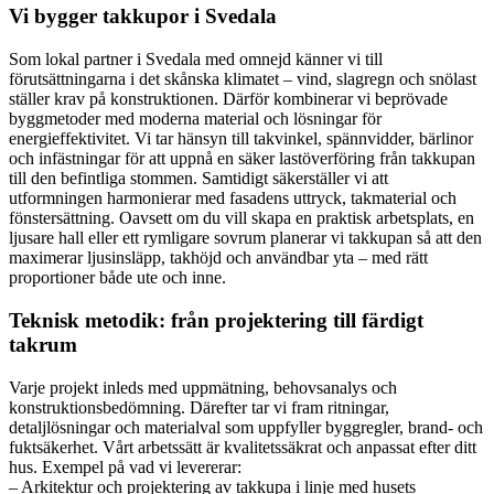
Vi bygger takkupor i Svedala
Som lokal partner i Svedala med omnejd känner vi till
förutsättningarna i det skånska klimatet – vind, slagregn och snölast
ställer krav på konstruktionen. Därför kombinerar vi beprövade
byggmetoder med moderna material och lösningar för
energieffektivitet. Vi tar hänsyn till takvinkel, spännvidder, bärlinor
och infästningar för att uppnå en säker lastöverföring från takkupan
till den befintliga stommen. Samtidigt säkerställer vi att
utformningen harmonierar med fasadens uttryck, takmaterial och
fönstersättning. Oavsett om du vill skapa en praktisk arbetsplats, en
ljusare hall eller ett rymligare sovrum planerar vi takkupan så att den
maximerar ljusinsläpp, takhöjd och användbar yta – med rätt
proportioner både ute och inne.
Teknisk metodik: från projektering till färdigt
takrum
Varje projekt inleds med uppmätning, behovsanalys och
konstruktionsbedömning. Därefter tar vi fram ritningar,
detaljlösningar och materialval som uppfyller byggregler, brand- och
fuktsäkerhet. Vårt arbetssätt är kvalitetssäkrat och anpassat efter ditt
hus. Exempel på vad vi levererar:
– Arkitektur och projektering av takkupa i linje med husets