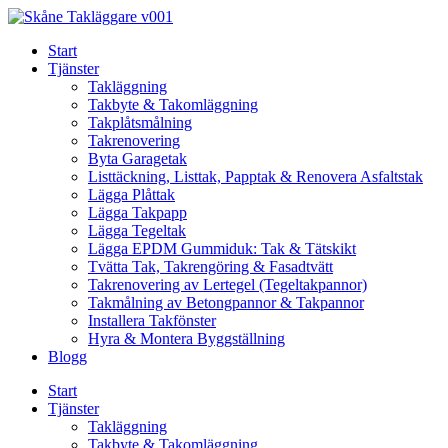
Skip
to
Start
content
Tjänster
Takläggning
Takbyte & Takomläggning
Takplåtsmålning
Takrenovering
Byta Garagetak
Listtäckning, Listtak, Papptak & Renovera Asfaltstak
Lägga Plåttak
Lägga Takpapp
Lägga Tegeltak
Lägga EPDM Gummiduk: Tak & Tätskikt
Tvätta Tak, Takrengöring & Fasadtvätt
Takrenovering av Lertegel (Tegeltakpannor)
Takmålning av Betongpannor & Takpannor
Installera Takfönster
Hyra & Montera Byggställning
Blogg
Start
Tjänster
Takläggning
Takbyte & Takomläggning