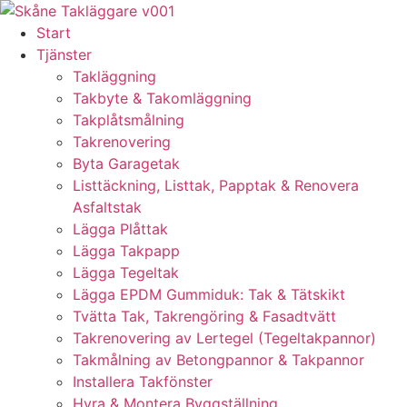
Skip
to
Start
content
Tjänster
Takläggning
Takbyte & Takomläggning
Takplåtsmålning
Takrenovering
Byta Garagetak
Listtäckning, Listtak, Papptak & Renovera
Asfaltstak
Lägga Plåttak
Lägga Takpapp
Lägga Tegeltak
Lägga EPDM Gummiduk: Tak & Tätskikt
Tvätta Tak, Takrengöring & Fasadtvätt
Takrenovering av Lertegel (Tegeltakpannor)
Takmålning av Betongpannor & Takpannor
Installera Takfönster
Hyra & Montera Byggställning