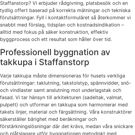
Staffanstorp? Vi erbjuder rådgivning, platsbesök och en
tydlig offert baserad på korrekta mätningar och tekniska
förutsättningar. Fyll i kontaktformuläret så återkommer vi
snabbt med förslag, tidsplan och kostnadsindikation –
alltid med fokus på säker konstruktion, effektiv
byggprocess och ett resultat som håller över tid.
Professionell byggnation av
takkupa i Staffanstorp
Varje takkupa måste dimensioneras för husets verkliga
förutsättningar: taklutning, takstolstyp, spännvidder, snö-
och vindlaster samt anslutning mot underlagstak och
fasad. Vi tar hänsyn till arkitekturen (sadeltak, valmat,
pulpett) och utformar en takkupa som harmonierar med
takets linjer, material och färgsättning. Våra konstruktörer
säkerställer bärighet med beräkningar och
förstärkningslösningar där det krävs, medan våra snickare
och plåtslagare utför byggnationen metodiskt med