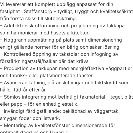
Vi levererar ett komplett upplägg anpassat för din
fastighet i Staffanstorp – tydligt, tryggt och kvalitetssäkrat
från första skiss till slutbesiktning:
– Arkitektonisk utformning och projektering av takkupa
som harmonierar med husets arkitektur.
– Noggrann uppmätning på plats samt dimensionering
enligt gällande normer för en bärig och säker lösning.
– Kontrollerad öppning av takstolar och infogning av
förstärkningar/stål/balkar där det krävs.
– Produktion av takkupan med energieffektiva väggpartier
och fabriks- eller platsmonterade fönster.
– Avancerad tätning, plåtanslutningar och fuktskydd som
håller tätt år efter år.
– Sömlös integrering mot befintligt takmaterial – tegel, plåt
eller papp – för en enhetlig estetik.
– Invändigt färdigställande: beklädnad av väggar/tak,
smygar, foder och listverk.
– Montering av kvalitetsfönster dimensionerade för
optimalt dagsljus och U-värde.