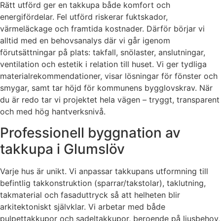
Rätt utförd ger en takkupa både komfort och
energifördelar. Fel utförd riskerar fuktskador,
värmeläckage och framtida kostnader. Därför börjar vi
alltid med en behovsanalys där vi går igenom
förutsättningar på plats: takfall, snölaster, anslutningar,
ventilation och estetik i relation till huset. Vi ger tydliga
materialrekommendationer, visar lösningar för fönster och
smygar, samt tar höjd för kommunens bygglovskrav. När
du är redo tar vi projektet hela vägen – tryggt, transparent
och med hög hantverksnivå.
Professionell byggnation av
takkupa i Glumslöv
Varje hus är unikt. Vi anpassar takkupans utformning till
befintlig takkonstruktion (sparrar/takstolar), taklutning,
takmaterial och fasaduttryck så att helheten blir
arkitektoniskt självklar. Vi arbetar med både
pulpettakkupor och sadeltakkupor, beroende på ljusbehov,