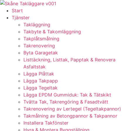
Skip
to
Start
content
Tjänster
Takläggning
Takbyte & Takomläggning
Takplåtsmålning
Takrenovering
Byta Garagetak
Listtäckning, Listtak, Papptak & Renovera
Asfaltstak
Lägga Plåttak
Lägga Takpapp
Lägga Tegeltak
Lägga EPDM Gummiduk: Tak & Tätskikt
Tvätta Tak, Takrengöring & Fasadtvätt
Takrenovering av Lertegel (Tegeltakpannor)
Takmålning av Betongpannor & Takpannor
Installera Takfönster
Hyra & Montera Byggställning