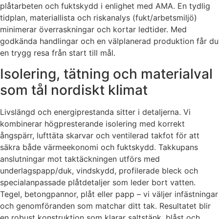
plåtarbeten och fuktskydd i enlighet med AMA. En tydlig
tidplan, materiallista och riskanalys (fukt/arbetsmiljö)
minimerar överraskningar och kortar ledtider. Med
godkända handlingar och en välplanerad produktion får du
en trygg resa från start till mål.
Isolering, tätning och materialval
som tål nordiskt klimat
Livslängd och energiprestanda sitter i detaljerna. Vi
kombinerar högpresterande isolering med korrekt
ångspärr, lufttäta skarvar och ventilerad takfot för att
säkra både värmeekonomi och fuktskydd. Takkupans
anslutningar mot taktäckningen utförs med
underlagspapp/duk, vindskydd, profilerade bleck och
specialanpassade plåtdetaljer som leder bort vatten.
Tegel, betongpannor, plåt eller papp – vi väljer infästningar
och genomföranden som matchar ditt tak. Resultatet blir
en robust konstruktion som klarar saltstänk, blåst och