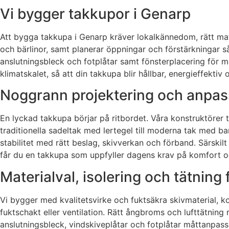
Vi bygger takkupor i Genarp
Att bygga takkupa i Genarp kräver lokalkännedom, rätt mater
och bärlinor, samt planerar öppningar och förstärkningar så a
anslutningsbleck och fotplåtar samt fönsterplacering för ma
klimatskalet, så att din takkupa blir hållbar, energieffektiv
Noggrann projektering och anpas
En lyckad takkupa börjar på ritbordet. Våra konstruktörer t
traditionella sadeltak med lertegel till moderna tak med ban
stabilitet med rätt beslag, skivverkan och förband. Särskilt
får du en takkupa som uppfyller dagens krav på komfort och
Materialval, isolering och tätning 
Vi bygger med kvalitetsvirke och fuktsäkra skivmaterial, 
fuktschakt eller ventilation. Rätt ångbroms och lufttätnin
anslutningsbleck, vindskiveplåtar och fotplåtar måttanpass