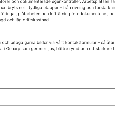
antörer och dokumenterade egenkontroller. Arbetsplatsen sä
n bryts ner i tydliga etapper – från rivning och förstärknin
föringar, plåtarbeten och lufttätning fotodokumenteras, oc
ngd och låg driftskostnad.
g och bifoga gärna bilder via vårt kontaktformulär – så åte
upa i Genarp som ger mer ljus, bättre rymd och ett starkare 