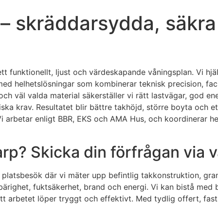
– skräddarsydda, säkra
ett funktionellt, ljust och värdeskapande våningsplan. Vi hj
med helhetslösningar som kombinerar teknisk precision, fa
ch väl valda material säkerställer vi rätt lastvägar, god 
ka krav. Resultatet blir bättre takhöjd, större boyta och et
 arbetar enligt BBR, EKS och AMA Hus, och koordinerar hela 
rp? Skicka din förfrågan via v
 platsbesök där vi mäter upp befintlig takkonstruktion, gra
å bärighet, fuktsäkerhet, brand och energi. Vi kan bistå m
tt arbetet löper tryggt och effektivt. Med tydlig offert, f