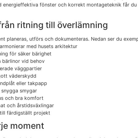
ed energieffektiva fönster och korrekt montageteknik får du 
rån ritning till överlämning
ent planeras, utförs och dokumenteras. Nedan ser du exemp
armonierar med husets arkitektur
ng för säker bärighet
h bärlinor vid behov
lerade väggpartier
lgott väderskydd
andplåt eller takpapp
ch snygga smygar
jus och bra komfort
mat och årstidsväxlingar
ll färdigställt projekt
arje moment