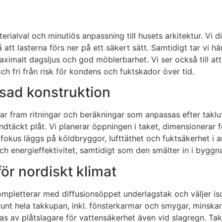
ialval och minutiös anpassning till husets arkitektur. Vi di
tt lasterna förs ner på ett säkert sätt. Samtidigt tar vi häns
ximalt dagsljus och god möblerbarhet. Vi ser också till att
 och fri från risk för kondens och fuktskador över tid.
sad konstruktion
ar fram ritningar och beräkningar som anpassas efter taklut
dtäckt plåt. Vi planerar öppningen i taket, dimensionerar fö
 fokus läggs på köldbryggor, lufttäthet och fuktsäkerhet i a
 energieffektivitet, samtidigt som den smälter in i byggna
för nordiskt klimat
kompletterar med diffusionsöppet underlagstak och väljer i
g runt hela takkupan, inkl. fönsterkarmar och smygar, minsk
as av plåtslagare för vattensäkerhet även vid slagregn. Tak