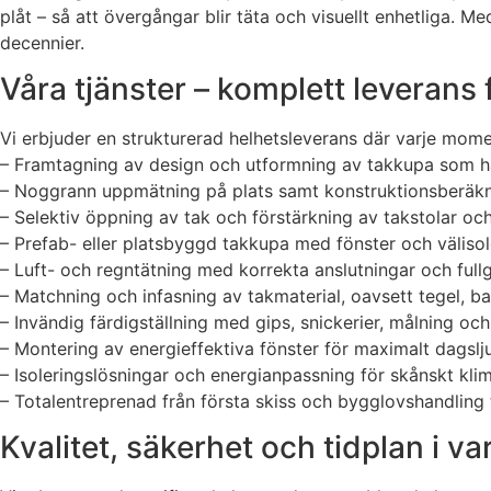
plåt – så att övergångar blir täta och visuellt enhetliga. M
decennier.
Våra tjänster – komplett leverans f
Vi erbjuder en strukturerad helhetsleverans där varje mom
– Framtagning av design och utformning av takkupa som h
– Noggrann uppmätning på plats samt konstruktionsberäkni
– Selektiv öppning av tak och förstärkning av takstolar oc
– Prefab- eller platsbyggd takkupa med fönster och väliso
– Luft- och regntätning med korrekta anslutningar och ful
– Matchning och infasning av takmaterial, oavsett tegel, b
– Invändig färdigställning med gips, snickerier, målning o
– Montering av energieffektiva fönster för maximalt dagsl
– Isoleringslösningar och energianpassning för skånskt kli
– Totalentreprenad från första skiss och bygglovshandling ti
Kvalitet, säkerhet och tidplan i v