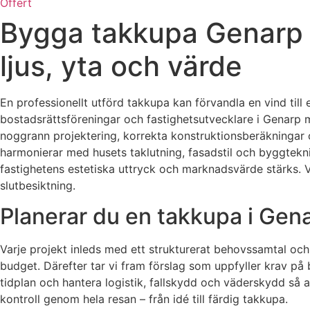
Offert
Bygga takkupa Genarp 
ljus, yta och värde
En professionellt utförd takkupa kan förvandla en vind till 
bostadsrättsföreningar och fastighetsutvecklare i Genarp 
noggrann projektering, korrekta konstruktionsberäkningar o
harmonierar med husets taklutning, fasadstil och byggteknis
fastighetens estetiska uttryck och marknadsvärde stärks. Vi
slutbesiktning.
Planerar du en takkupa i Gena
Varje projekt inleds med ett strukturerat behovssamtal och
budget. Därefter tar vi fram förslag som uppfyller krav p
tidplan och hantera logistik, fallskydd och väderskydd så a
kontroll genom hela resan – från idé till färdig takkupa.