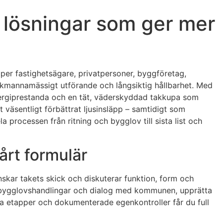
 lösningar som ger mer
älper fastighetsägare, privatpersoner, byggföretag,
ckmannamässigt utförande och långsiktig hållbarhet. Med
energi­prestanda och en tät, väderskyddad takkupa som
t väsentligt förbättrat ljusinsläpp – samtidigt som
processen från ritning och bygglov till sista list och
årt formulär
nskar takets skick och diskuterar funktion, form och
ed bygglovshandlingar och dialog med kommunen, upprätta
asta etapper och dokumenterade egenkontroller får du full