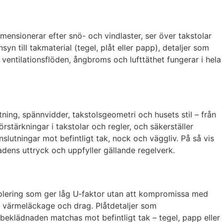
mensionerar efter snö- och vindlaster, ser över takstolar
yn till takmaterial (tegel, plåt eller papp), detaljer som
 ventilationsflöden, ångbroms och lufttäthet fungerar i hela
ning, spännvidder, takstolsgeometri och husets stil – från
rstärkningar i takstolar och regler, och säkerställer
nslutningar mot befintligt tak, nock och väggliv. På så vis
dens uttryck och uppfyller gällande regelverk.
solering som ger låg U‑faktor utan att kompromissa med
ar värmeläckage och drag. Plåtdetaljer som
beklädnaden matchas mot befintligt tak – tegel, papp eller