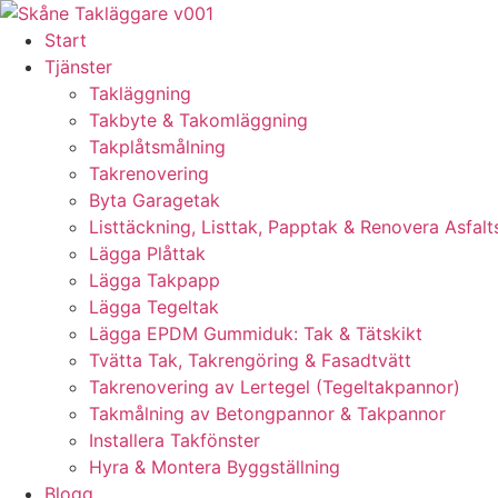
Skip
to
Start
content
Tjänster
Takläggning
Takbyte & Takomläggning
Takplåtsmålning
Takrenovering
Byta Garagetak
Listtäckning, Listtak, Papptak & Renovera Asfalt
Lägga Plåttak
Lägga Takpapp
Lägga Tegeltak
Lägga EPDM Gummiduk: Tak & Tätskikt
Tvätta Tak, Takrengöring & Fasadtvätt
Takrenovering av Lertegel (Tegeltakpannor)
Takmålning av Betongpannor & Takpannor
Installera Takfönster
Hyra & Montera Byggställning
Blogg