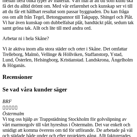
mellan flera olika typer av material. Vårt mål är att du som kund ska
få det du alltid drömt om. Med vår erfarenhet och kunskap ser vi till
att du får ett hållbart resultat som passar byggnaden. Du kan fråga
oss om allt från Tegel, Betongpannor till Takpapp, Shingel och Plåt.
Vi har även kunskap om dubbelfalsat plåt, bandtäckt plåt, sedum tak
samt gröna tak. Allt och lite till med andra ord.
Arbetar ni i hela Skåne?
Vi är aktiva inom alla stora städer och orter i Skåne. Det omfattar
Trelleborg, Malmö, Vellinge & Höllviken, Staffanstorp, Ystad,
Lund, Österlen, Helsingborg, Kristianstad. Landskrona, Ängelholm
& Höganäs.
Recensioner
Se vad våra kunder säger
BRF





Östermalm
Vi tog oss hjälp av Trappstädning Stockholm för golvslipning av
vårt marmorgolv till vårt hyreshus i Östermalm. Det var enkelt och
smidigt att komma överens om tid för utförande. De arbetade på väl
och städade både under och efter projektets gång. Allt fakturerades