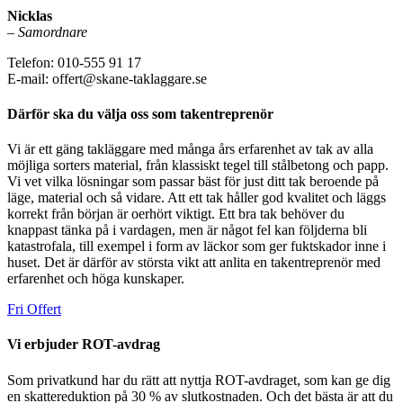
Nicklas
–
Samordnare
Telefon: 010-555 91 17
E-mail: offert@skane-taklaggare.se
Därför ska du välja oss som takentreprenör
Vi är ett gäng takläggare med många års erfarenhet av tak av alla
möjliga sorters material, från klassiskt tegel till stålbetong och papp.
Vi vet vilka lösningar som passar bäst för just ditt tak beroende på
läge, material och så vidare. Att ett tak håller god kvalitet och läggs
korrekt från början är oerhört viktigt. Ett bra tak behöver du
knappast tänka på i vardagen, men är något fel kan följderna bli
katastrofala, till exempel i form av läckor som ger fuktskador inne i
huset. Det är därför av största vikt att anlita en takentreprenör med
erfarenhet och höga kunskaper.
Fri Offert
Vi erbjuder ROT-avdrag
Som privatkund har du rätt att nyttja ROT-avdraget, som kan ge dig
en skattereduktion på 30 % av slutkostnaden. Och det bästa är att du