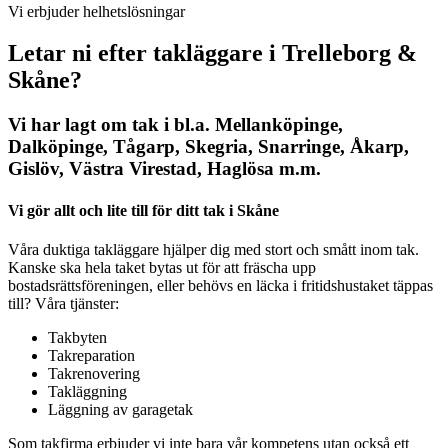
Vi erbjuder helhetslösningar
Letar ni efter takläggare i Trelleborg &
Skåne?
Vi har lagt om tak i bl.a. Mellanköpinge,
Dalköpinge, Tågarp, Skegria, Snarringe, Åkarp,
Gislöv, Västra Virestad, Haglösa m.m.
Vi gör allt och lite till för ditt tak i Skåne
Våra duktiga takläggare hjälper dig med stort och smått inom tak.
Kanske ska hela taket bytas ut för att fräscha upp
bostadsrättsföreningen, eller behövs en läcka i fritidshustaket täppas
till? Våra tjänster:
Takbyten
Takreparation
Takrenovering
Takläggning
Läggning av garagetak
Som takfirma erbjuder vi inte bara vår kompetens utan också ett