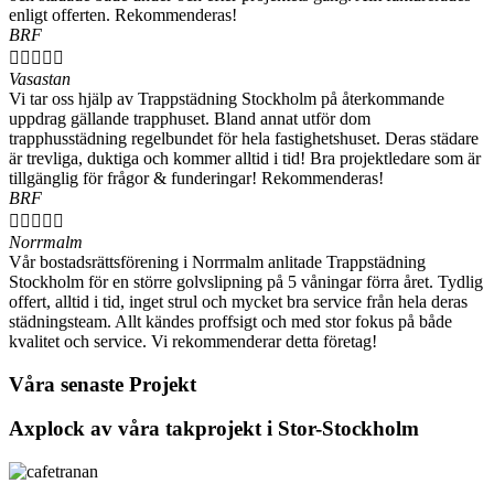
enligt offerten. Rekommenderas!
BRF





Vasastan
Vi tar oss hjälp av Trappstädning Stockholm på återkommande
uppdrag gällande trapphuset. Bland annat utför dom
trapphusstädning regelbundet för hela fastighetshuset. Deras städare
är trevliga, duktiga och kommer alltid i tid! Bra projektledare som är
tillgänglig för frågor & funderingar! Rekommenderas!
BRF





Norrmalm
Vår bostadsrättsförening i Norrmalm anlitade Trappstädning
Stockholm för en större golvslipning på 5 våningar förra året. Tydlig
offert, alltid i tid, inget strul och mycket bra service från hela deras
städningsteam. Allt kändes proffsigt och med stor fokus på både
kvalitet och service. Vi rekommenderar detta företag!
Våra senaste Projekt
Axplock av våra takprojekt i Stor-Stockholm