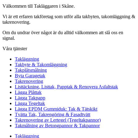
Välkommen till Takläggaren i Skåne.
Vi är ett erfaren takföretag som utför alla takbyten, takomläggning &
takrenovering.
Om du undrar över något är du alltid välkommen att slå oss en
signal.
Våra tjänster
Takläggning
Takbyte & Takomläggning
Takplåtsmålning
Byta Garagetak
Takrenovering
Listtäckning, Listtak, Papptak & Renovera Asfaltstak
Lägga Plåttak
Lägga Takpapp
Lägga Tegeltak
Lägga EPDM Gummiduk: Tak & Tätskikt
Tvätta Tak, Takrengöring & Fasadtvätt
Takrenovering av Lertegel (Tegeltakpannor)
Takmålning av Betongpannor & Takpannor
Takläggning