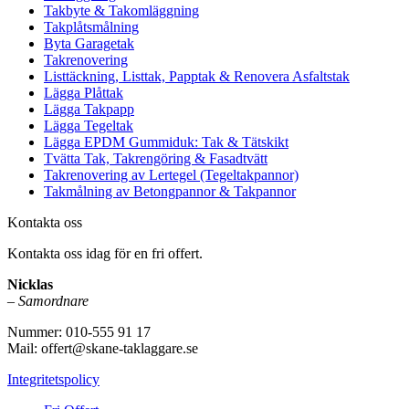
Takbyte & Takomläggning
Takplåtsmålning
Byta Garagetak
Takrenovering
Listtäckning, Listtak, Papptak & Renovera Asfaltstak
Lägga Plåttak
Lägga Takpapp
Lägga Tegeltak
Lägga EPDM Gummiduk: Tak & Tätskikt
Tvätta Tak, Takrengöring & Fasadtvätt
Takrenovering av Lertegel (Tegeltakpannor)
Takmålning av Betongpannor & Takpannor
Kontakta oss
Kontakta oss idag för en fri offert.
Nicklas
–
Samordnare
Nummer: 010-555 91 17
Mail: offert@skane-taklaggare.se
Integritetspolicy