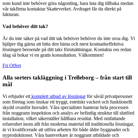
som kund inte behöver göra någonting, bara luta dig tillbaka medan
vår takfirma kontaktar Skatteverket. Avdraget får du direkt på
fakturan.
Vad behöver ditt tak?
Är du inte säker på vad ditt tak behöver behöver du inte oroa dig. Vi
hjälper dig gärna att hitta den bästa och mest kostnadseffektiva
lösningen beroende på ditt taks förutsättningar. Kontakta oss redan
idag så bokar vi en gratis konsultation. Välkommen!
Fri Offert
Alla sorters takläggning i Trelleborg – från start till
mål
Vi erbjuder ett
komplett utbud av lösningar
för såväl privatpersoner
som företag som önskar ett tryggt, estetiskt vackert och funktionellt
skydd ovanför huvudet. Våra specialister hanterar hela processen
från noggrann inspektion och analys av befintlig struktur till slutförd
installation, vilket säkerställer hållbara resultat. Med omfattande
erfarenhet inom allt från moderna material till traditionella lösningar,
är vi kvalificerade att utföra arbeten för både äldre byggnader och
nyproduktioner. Våra hantverkare är noggrant utbildade och