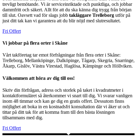
trevligt bemötande. Vi är serviceinriktade och punktliga, och jobbar
dammfritt och säkert. Allt för att du ska känna dig trygg från början
till slut. Oavsett vad för slags jobb
takläggare Trelleborg
utför på
just ditt tak kan vi garantera att du blir nöjd med slutresultatet.
Fri Offert
Vi jobbar på flera orter i Skåne
Vårt takföretag tar emot förfrågningar från flera orter i Skåne:
Trelleborg, Mellanköpinge, Dalköpinge, Tågarp, Skegria, Snarringe,
Åkarp, Gislöv, Västra Virestad, Haglösa, Kämpinge och Höllviken.
Välkommen att höra av dig till oss!
Skriv din förfrågan, adress och storlek på taket i kvadratmeter i
kontaktformuläret så återkommer vi snart till dig. Vi svarar vanligen
inom 48 timmar och kan ge dig en gratis offert. Dessutom finns
möjlighet att boka in en kostnadsfri konsultation där vi åker ut och
tittar på ditt tak för att komma fram till den bästa lösningen
tillsammans med dig.
Fri Offert