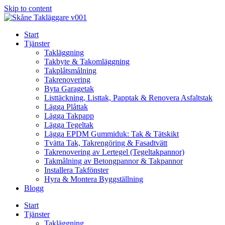
Skip to content
Start
Tjänster
Takläggning
Takbyte & Takomläggning
Takplåtsmålning
Takrenovering
Byta Garagetak
Listtäckning, Listtak, Papptak & Renovera Asfaltstak
Lägga Plåttak
Lägga Takpapp
Lägga Tegeltak
Lägga EPDM Gummiduk: Tak & Tätskikt
Tvätta Tak, Takrengöring & Fasadtvätt
Takrenovering av Lertegel (Tegeltakpannor)
Takmålning av Betongpannor & Takpannor
Installera Takfönster
Hyra & Montera Byggställning
Blogg
Start
Tjänster
Takläggning