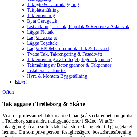
Takbyte & Takomläggning
Takplåtsmålning
Takrenovering
Byta Garagetak
Listtäckning, Listtak, Papptak & Renovera Asfaltstak
Lägga Plåttak
Lägga Takpapp
Lägga Tegeltak
Lägga EPDM Gummiduk: Tak & Tätskikt
Tvätta Tak, Takrengöring & Fasadtvätt
Takrenovering av Lertegel (Tegeltakpannor)
Takmålning av Betongpannor & Takpannor
Installera Takfönster
Hyra & Montera Byggställning
Blogg
Offert
Takläggare i Trelleborg & Skåne
Vi är en professionell takfirma med många års erfarenhet som jobbar
i Trelleborg samt andra närliggande orter i Skåne. Vi utför
takläggning på alla sorters tak, från större fastigheter till garagetaket
hemma. Du som privatperson, fastighetsägare, bostadsrättsförening