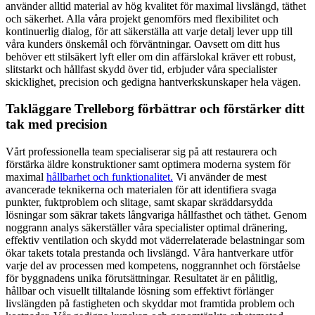
använder alltid material av hög kvalitet för maximal livslängd, täthet
och säkerhet. Alla våra projekt genomförs med flexibilitet och
kontinuerlig dialog, för att säkerställa att varje detalj lever upp till
våra kunders önskemål och förväntningar. Oavsett om ditt hus
behöver ett stilsäkert lyft eller om din affärslokal kräver ett robust,
slitstarkt och hållfast skydd över tid, erbjuder våra specialister
skicklighet, precision och gedigna hantverkskunskaper hela vägen.
Takläggare Trelleborg förbättrar och förstärker ditt
tak med precision
Vårt professionella team specialiserar sig på att restaurera och
förstärka äldre konstruktioner samt optimera moderna system för
maximal
hållbarhet och funktionalitet.
Vi använder de mest
avancerade teknikerna och materialen för att identifiera svaga
punkter, fuktproblem och slitage, samt skapar skräddarsydda
lösningar som säkrar takets långvariga hållfasthet och täthet. Genom
noggrann analys säkerställer våra specialister optimal dränering,
effektiv ventilation och skydd mot väderrelaterade belastningar som
ökar takets totala prestanda och livslängd. Våra hantverkare utför
varje del av processen med kompetens, noggrannhet och förståelse
för byggnadens unika förutsättningar. Resultatet är en pålitlig,
hållbar och visuellt tilltalande lösning som effektivt förlänger
livslängden på fastigheten och skyddar mot framtida problem och