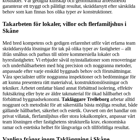
kostnader. Vår gedigna kunskap och genomtänkta arbetsmetod
garanterar ett tryggt och pålitligt resultat, skräddarsytt efter särskilda
behov som kan finnas hos olika typer av konstruktioner.
Takarbeten för lokaler, villor och flerfamiljshus i
Skåne
Med bred kompetens och gedigen erfarenhet utför vårt erfarna team
skräddarsydda lösningar för tak på olika typer av fastigheter – allt
ifrån småhus och parhus till större kommersiella lokaler och
hyresfastigheter. Vi erbjuder såväl nyinstallationer som renoveringar
och underhållsarbeten med hög precision och noggranna metoder,
anpassade efter varje enskild byggnads behov och förutsättningar.
Våra specialister utför noggranna inspektioner och bedömningar för
att kunna presentera rätt materialval, konstruktionslösningar och
tekniker. Arbetet omfattar bland annat förbättrad isolering, effektiv
fuktsäkring eller byte av äldre takmaterial för ökad hållbarhet och
förbättrad byggnadsekonomi.
Takläggare Trelleborg
arbetar alltid
noggrant och metodiskt för att säkerställa bästa möjliga resultat, både
gällande hållbarhet, säkerhet och estetik. Oavsett om det handlar om
privat villatak, flerfamiljshus eller stora lokalkomplex, anpassar vårt
team lösningen efter fastighetens strukturella krav, ekonomiska
ramar och estetiska helhet för långvariga och tillförlitliga resultat.
Vanliga frågor inom Takläggning i Skåne